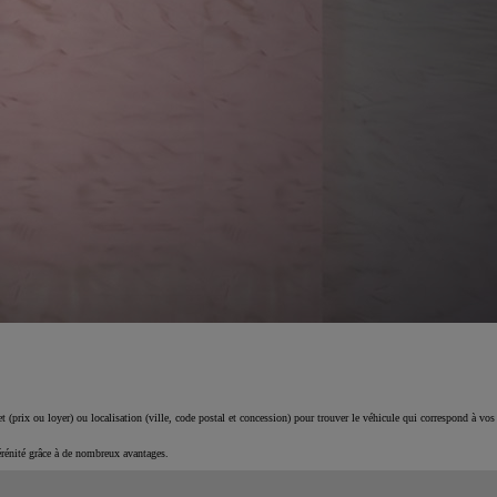
 (prix ou loyer) ou localisation (ville, code postal et concession) pour trouver le véhicule qui correspond à vos
érénité grâce à de nombreux avantages.