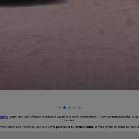
ctrique
) parmi une large sélection d’annonces Toyota et d’autres constructeurs. Filtrez par marque/modèle, budget
besoins.
e votre future auto d'occasion, que vous soyez
particulier ou professionnel
, et vous permet de rouler en toute s