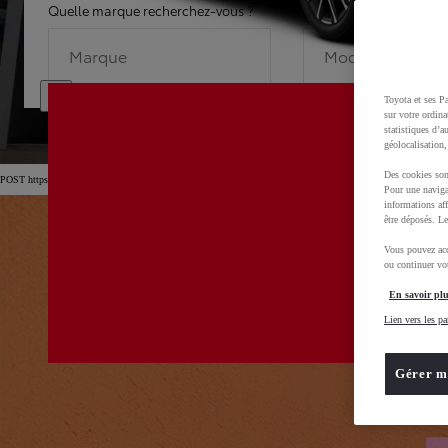
Quelle marque recherchez-vous ?
Quel modèle recherche
Marque
Modèle
Toyota et ses Pa
sur votre ordina
statistiques d’a
géolocalisation,
Des cookies son
POST https://usc-webcomponents.toyota-europe.com/v1/car-filter-header/fr/fr?carFilter=used&b
Pour une naviga
informations aff
être déposés. Le
Vous pouvez acc
ou continuer vot
En savoir plu
Lien vers les pa
Gérer m