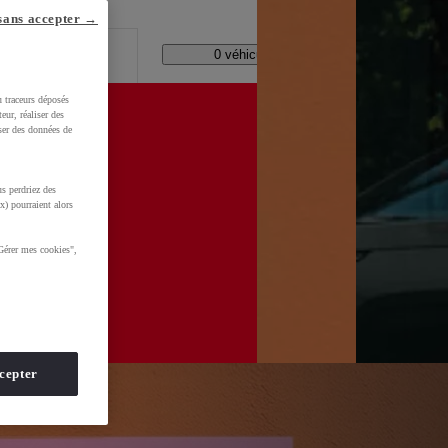
lle ?
sans accepter →
Code Postal / Concession
0 véhicules disponibles
u traceurs déposés
eur, réaliser des
iser des données de
Ad9l9NnfP5AlAGT3KYIdUadsdeDWYC3ijLbiHzEOKRoCeCEQAvD_BwE
s perdriez des
x) pourraient alors
Gérer mes cookies",
cepter