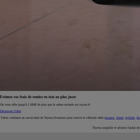
À partir de 19 700 €
Nouvelle Yaris Cross
HYBRIDE
Disponible prochainement
Estimez vos frais de remise en état au plus juste
On vous offre jusqu'à 1 000€ de plus que la valeur estimée sur toyota.fr
Découvrez l'offre
Faites confiance au savoir-faire de Toyota Occasions pour trouver le véhicule idéal (
essence
,
diesel
,
hybride
,
éle
Toyota simplifie et sécurise l'achat d