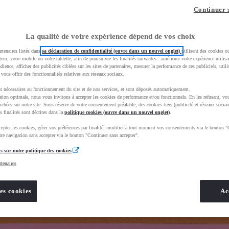
z-vous ?
Quel est votre budget ?
Dans quelle vi
Continuer 
Prix / Loyer
Ville / 
La qualité de votre expérience dépend de vos choix
rtenaires listés dans
sa déclaration de confidentialité (ouvre dans un nouvel onglet)
utilisent des cookies o
teur, votre mobile ou votre tablette, afin de poursuivre les finalités suivantes : améliorer votre expérience utilisat
udience, afficher des publicités ciblées sur les sites de partenaires, mesurer la performance de ces publicités, util
 vous offrir des fonctionnalités relatives aux réseaux sociaux.
t nécessaires au fonctionnement du site et de nos services, et sont déposés automatiquement.
rand=toyota&uscEnv=production&useGlobalStore=true&gclid=CjwKCAjw4dDTBhAqEiwAkHYmSqfViWie_HYy
tion optimale, nous vous invitons à accepter les cookies de performance et/ou fonctionnels. En les refusant, vou
ichées sur notre site. Sous réserve de votre consentement préalable, des cookies tiers (publicité et réseaux sociau
s finalités sont décrites dans la
politique cookies (ouvre dans un nouvel onglet)
.
epter les cookies, gérer vos préférences par finalité, modifier à tout moment vos consentements via le bouton "
re navigation sans accepter via le bouton "Continuer sans accepter".
s sur notre politique des cookies
rtenaires
es cookies
Ac