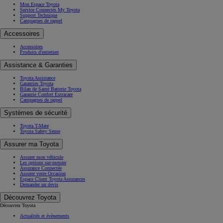
Mon Espace Toyota
Service Connectés My Toyota
Support Technique
Campagnes de rappel
Accessoires
Accessoires
Produits d'entretien
Assistance & Garanties
Toyota Assistance
Garanties Toyota
Bilan de Santé Batterie Toyota
Garantie Confort Extracare
Campagnes de rappel
Systèmes de sécurité
Toyota T-Mate
Toyota Safety Sense
Assurer ma Toyota
Assurer mon véhicule
Les options sur-mesure
Assurance Connectée
Assurer votre Occasion
Espace Client Toyota Assurances
Demander un devis
Découvrez Toyota
Découvrez Toyota
Actualités et évènements