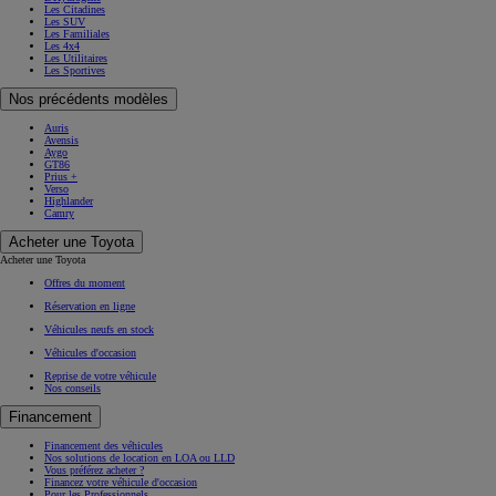
Les Citadines
Les SUV
Les Familiales
Les 4x4
Les Utilitaires
Les Sportives
Nos précédents modèles
Auris
Avensis
Aygo
GT86
Prius +
Verso
Highlander
Camry
Acheter une Toyota
Acheter une Toyota
Offres du moment
Réservation en ligne
Véhicules neufs en stock
Véhicules d'occasion
Reprise de votre véhicule
Nos conseils
Financement
Financement des véhicules
Nos solutions de location en LOA ou LLD
Vous préférez acheter ?
Financez votre véhicule d'occasion
Pour les Professionnels