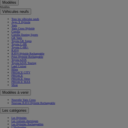
Modèles
Modèles
Véhicules neufs
Tous les véhicules neufs
Aygo X Hybride
Yaris
Yaris Cross Hybride
Corolla
Corolla Touring Sports
GR Yaris
Toyota GR Supra
Toyota C-HR
Toyota C-HR+
RAV4
RAV4 Hybride Rechargeable
Prius Hybride Rechargeable
Toyota bZ4X
Toyota bZ4X Touring
Land Cruiser
Hilux
PROACE CITY
PROACE
PROACE Verso
PROACE MAX
Mirai
Modèles à venir
Nouvelle Yaris Cross
Nouveau RAV4 Hybride Rechargeable
Les catégories
Les Hybrides
Les voitures électriques
Les Hybrides Rechargeables
L'Hydrogène