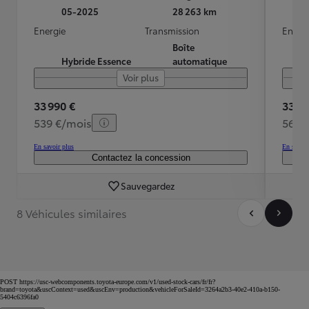
05-2025
28 263 km
Energie
Transmission
Energ
Boîte
Hybride Essence
automatique
Voir plus
33 990 €
33 69
539 €/mois
566 
En savoir plus
En savoir
Contactez la concession
Sauvegardez
8 Véhicules similaires
POST https://usc-webcomponents.toyota-europe.com/v1/used-stock-cars/fr/fr?
brand=toyota&uscContext=used&uscEnv=production&vehicleForSaleId=3264a2b3-40e2-410a-b150-
5404c6396fa0