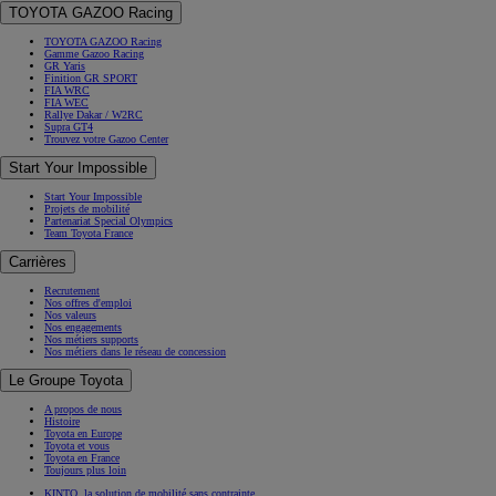
TOYOTA GAZOO Racing
TOYOTA GAZOO Racing
Gamme Gazoo Racing
GR Yaris
Finition GR SPORT
FIA WRC
FIA WEC
Rallye Dakar / W2RC
Supra GT4
Trouvez votre Gazoo Center
Start Your Impossible
Start Your Impossible
Projets de mobilité
Partenariat Special Olympics
Team Toyota France
Carrières
Recrutement
Nos offres d'emploi
Nos valeurs
Nos engagements
Nos métiers supports
Nos métiers dans le réseau de concession
Le Groupe Toyota
A propos de nous
Histoire
Toyota en Europe
Toyota et vous
Toyota en France
Toujours plus loin
KINTO, la solution de mobilité sans contrainte