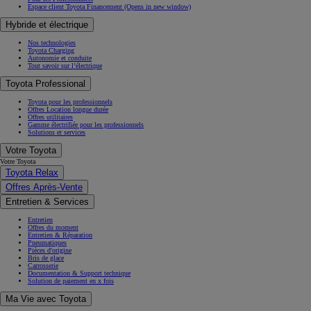
Espace client Toyota Financement
(Opens in new window)
Hybride et électrique
Nos technologies
Toyota Charging
Autonomie et conduite
Tout savoir sur l’électrique
Toyota Professional
Toyota pour les professionnels
Offres Location longue durée
Offres utilitaires
Gamme électrifiée pour les professionnels
Solutions et services
Votre Toyota
Votre Toyota
Toyota Relax
Offres Après-Vente
Entretien & Services
Entretien
Offres du moment
Entretien & Réparation
Pneumatiques
Pièces d'origine
Bris de glace
Carrosserie
Documentation & Support technique
Solution de paiement en x fois
Ma Vie avec Toyota