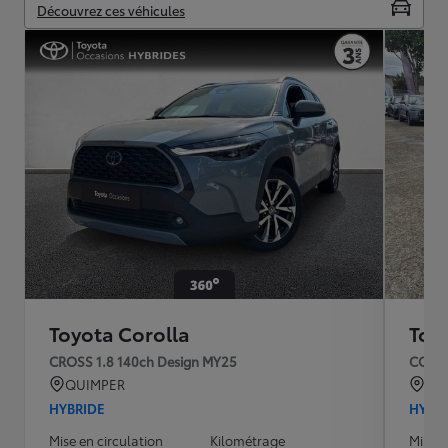
Découvrez ces véhicules
Toyota Corolla
Toy
CROSS 1.8 140ch Design MY25
COROL
QUIMPER
AR
HYBRIDE
HYBR
Mise en circulation
Kilométrage
Mise e