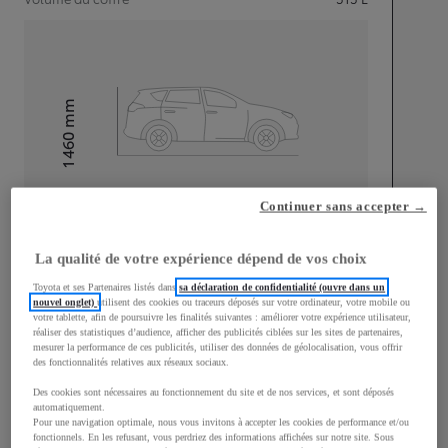
mm
1 460
Hauteur
Longueur
4 370
mm
Continuer sans accepter →
La qualité de votre expérience dépend de vos choix
Toyota et ses Partenaires listés dans
sa déclaration de confidentialité (ouvre dans un
nouvel onglet)
utilisent des cookies ou traceurs déposés sur votre ordinateur, votre mobile ou
votre tablette, afin de poursuivre les finalités suivantes : améliorer votre expérience utilisateur,
réaliser des statistiques d’audience, afficher des publicités ciblées sur les sites de partenaires,
Largeur
1 790
mm
mesurer la performance de ces publicités, utiliser des données de géolocalisation, vous offrir
des fonctionnalités relatives aux réseaux sociaux.
Des cookies sont nécessaires au fonctionnement du site et de nos services, et sont déposés
automatiquement.
Pour une navigation optimale, nous vous invitons à accepter les cookies de performance et/ou
Consommation mixte
fonctionnels. En les refusant, vous perdriez des informations affichées sur notre site. Sous