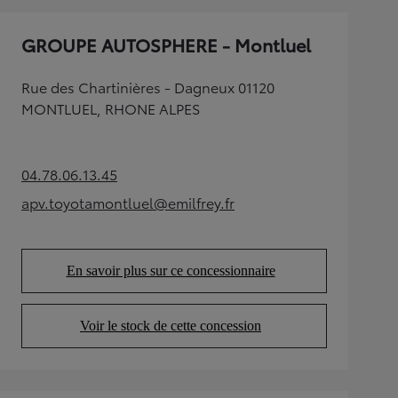
GROUPE AUTOSPHERE - Montluel
Rue des Chartinières - Dagneux 01120
MONTLUEL, RHONE ALPES
04.78.06.13.45
(Opens in new tab)
apv.toyotamontluel@emilfrey.fr
(Opens in new tab)
En savoir plus sur ce concessionnaire
(Opens in new tab)
Voir le stock de cette concession
(Opens in new tab)