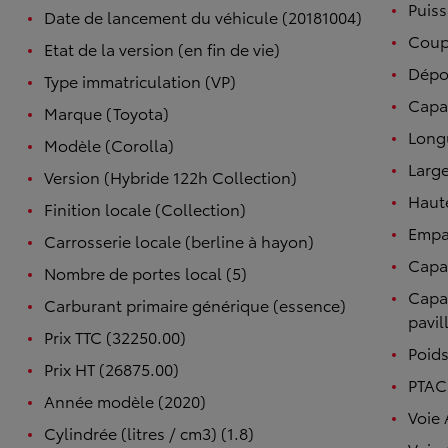
Puiss
Date de lancement du véhicule (20181004)
Coupl
Etat de la version (en fin de vie)
Dépo
Type immatriculation (VP)
Capac
Marque (Toyota)
Long
Modèle (Corolla)
Large
Version (Hybride 122h Collection)
Haut
Finition locale (Collection)
Empa
Carrosserie locale (berline à hayon)
Capac
Nombre de portes local (5)
Capac
Carburant primaire générique (essence)
pavil
Prix TTC (32250.00)
Poids
Prix HT (26875.00)
PTAC 
Année modèle (2020)
Voie 
Cylindrée (litres / cm3) (1.8)