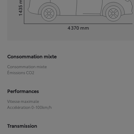
1 435
Hauteur
Longueur
4 370
mm
Consommation mixte
Consommation mixte
Émissions CO2
Performances
Vitesse maximale
Accélération 0-100km/h
Transmission