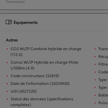
Transmission
À partir de 19 700 €
Nouvelle Yaris Cross
HYBRIDE
Équipements
Disponible prochainement
Autres
CO2 WLTP Combiné Hybride en charge
Tran
(112.0)
Récup
Conso WLTP Hybride en charge Mixte
Filtr
l/100km (4.9)
Code
Code constructeur (52619)
Type 
Date de l'information (20210930)
Type 
UID (4027220)
Batte
Statut des données (spécifications
Puiss
complètes)