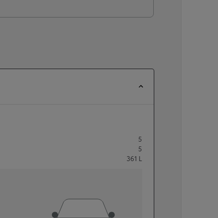
5
5
361
L