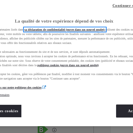
Continuer 
La qualité de votre expérience dépend de vos choix
rtenaires listés dans
sa déclaration de confidentialité (ouvre dans un nouvel onglet)
utilisent des cookies o
teur, votre mobile ou votre tablette, afin de poursuivre les finalités suivantes : améliorer votre expérience utilisat
udience, afficher des publicités ciblées sur les sites de partenaires, mesurer la performance de ces publicités, util
 vous offrir des fonctionnalités relatives aux réseaux sociaux.
t nécessaires au fonctionnement du site et de nos services, et sont déposés automatiquement.
tion optimale, nous vous invitons à accepter les cookies de performance et/ou fonctionnels. En les refusant, vou
ichées sur notre site. Sous réserve de votre consentement préalable, des cookies tiers (publicité et réseaux sociau
s finalités sont décrites dans la
politique cookies (ouvre dans un nouvel onglet)
.
epter les cookies, gérer vos préférences par finalité, modifier à tout moment vos consentements via le bouton "
Services
Concession
re navigation sans accepter via le bouton "Continuer sans accepter".
s sur notre politique des cookies
rtenaires
Energie
oyota Occasions
Hybride
es cookies
Ac
Étiquette énergétique