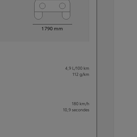
Largeur
1 790
mm
4,9
L/100 km
112
g/km
180
km/h
10,9
secondes