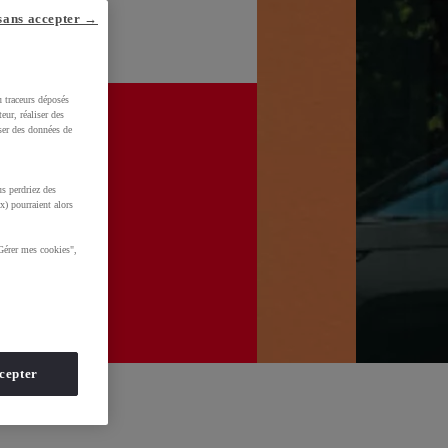
sans accepter →
u traceurs déposés
eur, réaliser des
iser des données de
s perdriez des
x) pourraient alors
Gérer mes cookies",
cepter