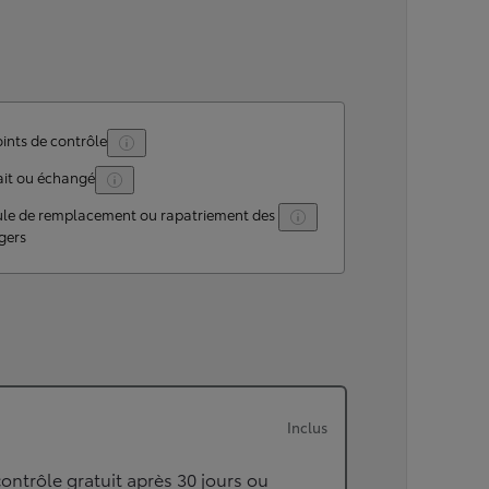
ints de contrôle
ait ou échangé
ule de remplacement ou rapatriement des
gers
Inclus
ontrôle gratuit après 30 jours ou