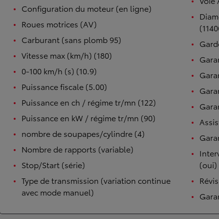
Voie 
Configuration du moteur (en ligne)
Diam
Roues motrices (AV)
(1140
Carburant (sans plomb 95)
Garde
Vitesse max (km/h) (180)
Garan
0-100 km/h (s) (10.9)
Garan
Puissance fiscale (5.00)
Garan
Puissance en ch / régime tr/mn (122)
Garan
Puissance en kW / régime tr/mn (90)
Assis
nombre de soupapes/cylindre (4)
Garan
Nombre de rapports (variable)
Inter
Stop/Start (série)
(oui)
Type de transmission (variation continue
Révis
avec mode manuel)
Garan