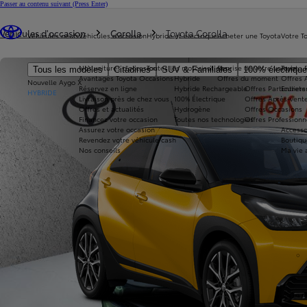
Passer au contenu suivant
(Press Enter)
Vous êtes ici
:
Véhicules d'occasion
Corolla
Toyota Corolla
Véhicules neufs
Véhicules d'occasion
Hybride et électrique
Acheter une Toyota
Votre T
Nos voitures d'occasion
Toutes les motorisations
Reprise de votre voiture
Toyota 
Tous les modèles
Citadines
SUV & Familiales
100% électriqu
Avantages Toyota Occasions
Hybride
Offres du moment
Offres 
Nouvelle Aygo X
Réservez en ligne
Hybride Rechargeable
Offres Particuliers
Entrete
HYBRIDE
Livraison près de chez vous
100% Électrique
Offres Après-vente
Offres et actualités
Hydrogène
Offres Occasions
Financez votre occasion
Toutes nos technologies
Offres Professionn
Assurez votre occasion
Accesso
Revendez votre véhicule cash
Boutiqu
Nos conseils
Ma vie 