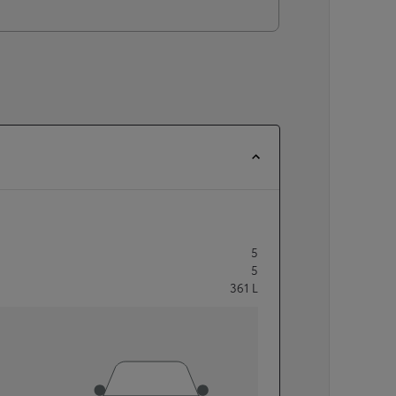
5
5
361
L