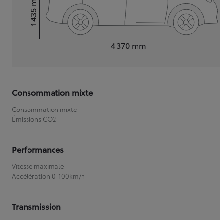
1 435
Hauteur
Longueur
4 370
mm
Consommation mixte
Consommation mixte
Émissions CO2
Performances
Vitesse maximale
Accélération 0-100km/h
Transmission