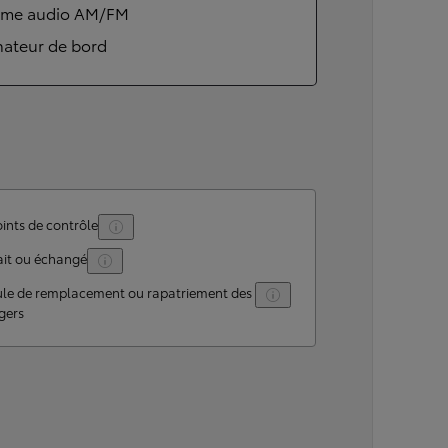
ème audio AM/FM
nateur de bord
ints de contrôle
ait ou échangé
ule de remplacement ou rapatriement des
gers