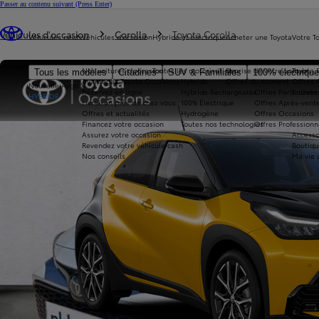
Passer au contenu suivant
(Press Enter)
Vous êtes ici
:
Véhicules d'occasion
Corolla
Toyota Corolla
Véhicules neufs
Véhicules d'occasion
Hybride et électrique
Acheter une Toyota
Votre T
Nos voitures d'occasion
Toutes les motorisations
Reprise de votre voiture
Toyota 
Tous les modèles
Citadines
SUV & Familiales
100% électriqu
Avantages Toyota Occasions
Hybride
Offres du moment
Offres 
Nouvelle Aygo X
Réservez en ligne
Hybride Rechargeable
Offres Particuliers
Entrete
HYBRIDE
Livraison près de chez vous
100% Électrique
Offres Après-vente
Offres et actualités
Hydrogène
Offres Occasions
Financez votre occasion
Toutes nos technologies
Offres Professionn
Assurez votre occasion
Accesso
Revendez votre véhicule cash
Boutiqu
Nos conseils
Ma vie 