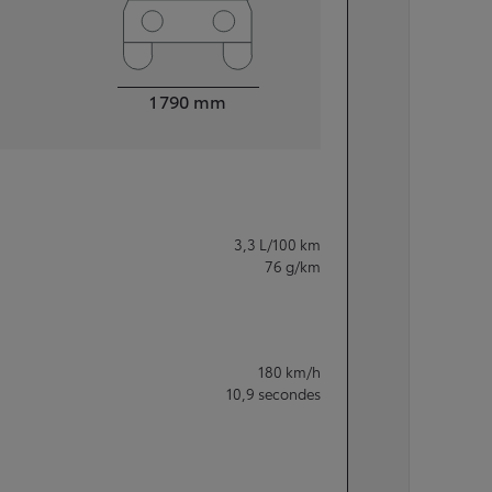
Largeur
1 790
mm
3,3
L/100 km
76
g/km
180
km/h
10,9
secondes