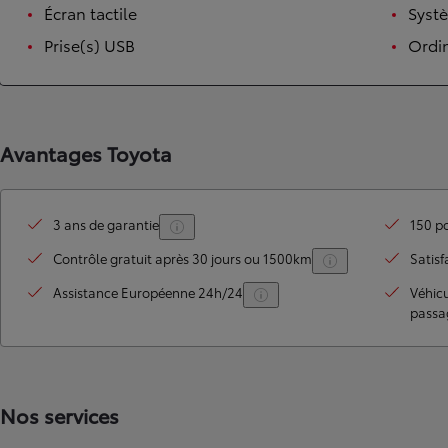
Écran tactile
Syst
Prise(s) USB
Ordi
Avantages Toyota
3 ans de garantie
150 po
TOYOTA C-HR
HYBRIDE OU HYBRIDE RECHARGEABLE
Contrôle gratuit après 30 jours ou 1500km
Satisf
Disponible rapidement
Assistance Européenne 24h/24
Véhic
passa
Nos services