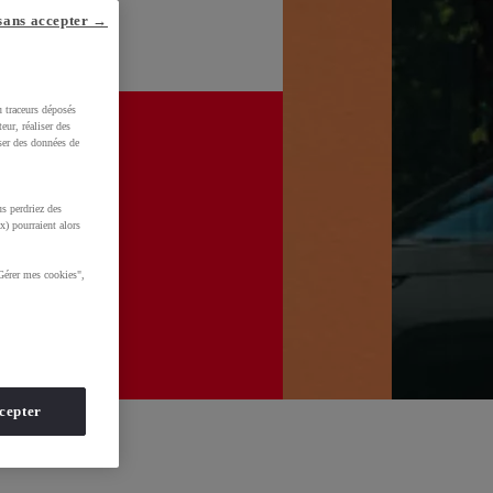
sans accepter →
u traceurs déposés
eur, réaliser des
iser des données de
s perdriez des
x) pourraient alors
Gérer mes cookies",
cepter