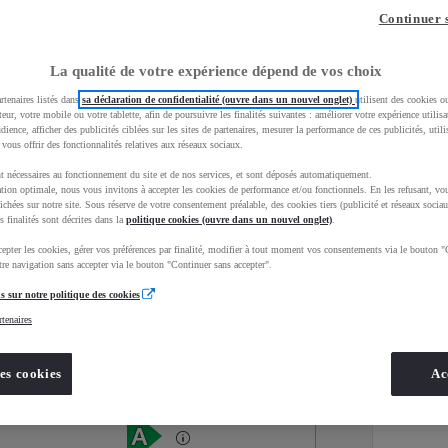
Continuer 
La qualité de votre expérience dépend de vos choix
rtenaires listés dans
sa déclaration de confidentialité (ouvre dans un nouvel onglet)
utilisent des cookies o
teur, votre mobile ou votre tablette, afin de poursuivre les finalités suivantes : améliorer votre expérience utilisat
udience, afficher des publicités ciblées sur les sites de partenaires, mesurer la performance de ces publicités, util
 vous offrir des fonctionnalités relatives aux réseaux sociaux.
t nécessaires au fonctionnement du site et de nos services, et sont déposés automatiquement.
tion optimale, nous vous invitons à accepter les cookies de performance et/ou fonctionnels. En les refusant, vou
ichées sur notre site. Sous réserve de votre consentement préalable, des cookies tiers (publicité et réseaux sociau
s finalités sont décrites dans la
politique cookies (ouvre dans un nouvel onglet)
.
epter les cookies, gérer vos préférences par finalité, modifier à tout moment vos consentements via le bouton "
Services
Concession
re navigation sans accepter via le bouton "Continuer sans accepter".
s sur notre politique des cookies
rtenaires
Energie
oyota Occasions
Hybride Essence
es cookies
Ac
Étiquette énergétique