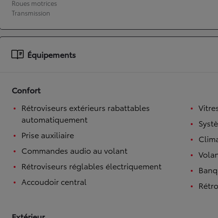
Roues motrices
Transmission
À partir de 19 700 €
Nouvelle Yaris Cross
HYBRIDE
Disponible prochainement
Équipements
Confort
Rétroviseurs extérieurs rabattables
Vitre
automatiquement
Syst
Prise auxiliaire
Clim
Commandes audio au volant
Volan
Rétroviseurs réglables électriquement
Banqu
Accoudoir central
Rétro
Extérieur