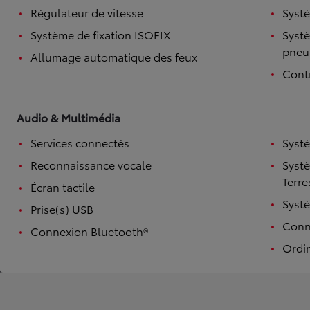
Régulateur de vitesse
Systè
Système de fixation ISOFIX
Systè
pneu
Allumage automatique des feux
Contr
Audio & Multimédia
Services connectés
Syst
Reconnaissance vocale
Syst
TOYOTA C-HR
HYBRIDE OU HYBRIDE RECHARGEABLE
Terre
Écran tactile
Disponible rapidement
Syst
Prise(s) USB
Conne
Connexion Bluetooth®
Ordi