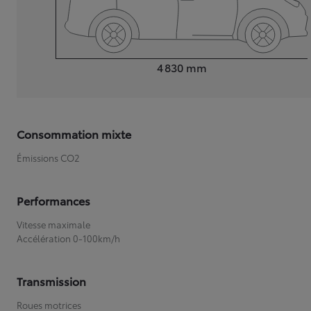
Longueur
4 830
mm
Consommation mixte
Émissions CO2
Performances
Vitesse maximale
Accélération 0-100km/h
Transmission
Roues motrices