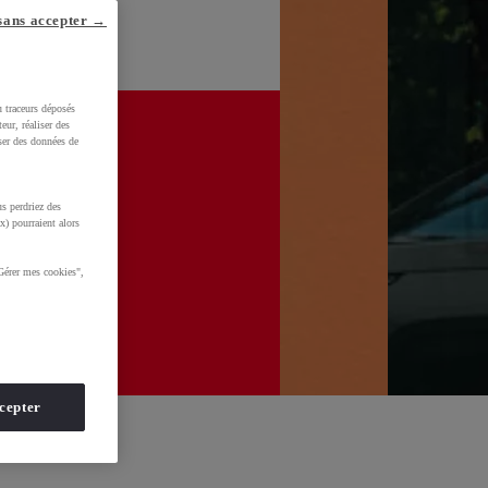
sans accepter →
u traceurs déposés
eur, réaliser des
iser des données de
s perdriez des
x) pourraient alors
Gérer mes cookies",
cepter