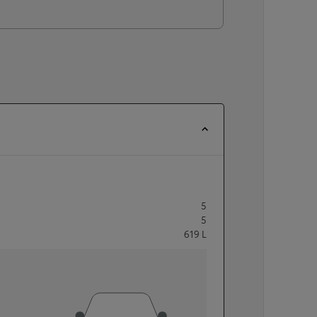
5
5
619
L