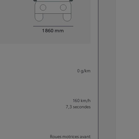
Largeur
1 860
mm
0
g/km
160
km/h
7,3
secondes
Roues motrices avant