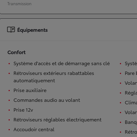
Transmission
À partir de 19 700 €
Nouvelle Yaris Cross
HYBRIDE
Disponible prochainement
Équipements
Confort
Système d'accès et de démarrage sans clé
Syst
Rétroviseurs extérieurs rabattables
Pare 
automatiquement
Volan
Prise auxiliaire
Régl
Commandes audio au volant
Clim
Prise 12v
Volan
Rétroviseurs réglables électriquement
Banqu
Accoudoir central
Rétro