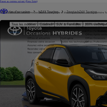
Passer au contenu suivant
(Press Enter)
Vous êtes ici
:
Véhicules d'occasion
bZ4X Touring
Toyota bZ4X Touring
Véhicules neufs
Véhicules d'occasion
Hybride et électrique
Acheter une Toyota
Votre T
Nos voitures d'occasion
Toutes les motorisations
Reprise de votre voiture
Toyota 
Tous les modèles
Citadines
SUV & Familiales
100% électriqu
Avantages Toyota Occasions
Hybride
Offres du moment
Offres 
Nouvelle Aygo X
Réservez en ligne
Hybride Rechargeable
Offres Particuliers
Entrete
HYBRIDE
Livraison près de chez vous
100% Électrique
Offres Après-vente
Offres et actualités
Hydrogène
Offres Occasions
Financez votre occasion
Toutes nos technologies
Offres Professionn
Assurez votre occasion
Accesso
Revendez votre véhicule cash
Boutiqu
Nos conseils
Ma vie 