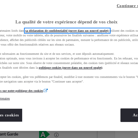
Continuer 
La qualité de votre expérience dépend de vos choix
rtenaires listés dans
sa déclaration de confidentialité (ouvre dans un nouvel onglet)
utilisent des cookies o
teur, votre mobile ou votre tablette, afin de poursuivre les finalités suivantes : améliorer votre expérience utilisat
udience, afficher des publicités ciblées sur les sites de partenaires, mesurer la performance de ces publicités, util
 vous offrir des fonctionnalités relatives aux réseaux sociaux.
t nécessaires au fonctionnement du site et de nos services, et sont déposés automatiquement.
tion optimale, nous vous invitons à accepter les cookies de performance et/ou fonctionnels. En les refusant, vou
ichées sur notre site. Sous réserve de votre consentement préalable, des cookies tiers (publicité et réseaux sociau
s finalités sont décrites dans la
politique cookies (ouvre dans un nouvel onglet)
.
epter les cookies, gérer vos préférences par finalité, modifier à tout moment vos consentements via le bouton "
Services
Concession
re navigation sans accepter via le bouton "Continuer sans accepter".
s sur notre politique des cookies
rtenaires
Energie
oyota Occasions
Electrique
es cookies
Ac
Étiquette énergétique
ant Garde