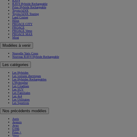
RAV4
RAV4 Hybride Rechargeable
Prius Hybride Rechargeable
Toyota bZ4X
Toyota bZ4X Touring
Land Cruiser
Hilux
PROACE CITY
PROACE
PROACE Verso
PROACE MAX
Mirai
Modèles à venir
Nouvelle Yaris Cross
Nouveau RAV4 Hybride Rechargeable
Les catégories
Les Hybrides
Les voitures électriques
Les Hybrides Rechargeables
L'Hydrogène
Les Citadines
Les SUV
Les Familiales
Les 4x4
Les Utilitaires
Les Sportives
Nos précédents modèles
Auris
Avensis
Aygo
GT86
Prius +
Verso