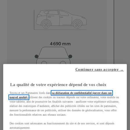
Longueur
4 690
mm
Continuer sans accepter →
Largeur
1 860
mm
La qualité de votre expérience dépend de vos choix
Toyota et ses Partenaires listés dans
sa déclaration de confidentialité (ouvre dans un
nouvel onglet)
utilisent des cookies ou traceurs déposés sur votre ordinateur, votre mobile ou
votre tablette, afin de poursuivre les finalités suivantes : améliorer votre expérience utilisateur,
réaliser des statistiques d’audience, afficher des publicités ciblées sur les sites de partenaires,
mesurer la performance de ces publicités, utiliser des données de géolocalisation, vous offrir
Consommation mixte
des fonctionnalités relatives aux réseaux sociaux.
Émissions CO2
0
g/km
Des cookies sont nécessaires au fonctionnement du site et de nos services, et sont déposés
automatiquement.