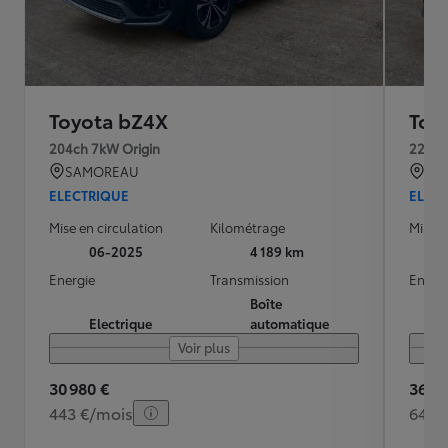
Toyota bZ4X
Toy
204ch 7kW Origin
224ch
SAMOREAU
PR
ELECTRIQUE
ELEC
Mise en circulation
Kilométrage
Mise e
06-2025
4 189 km
Energie
Transmission
Energ
Boîte
Electrique
automatique
Voir plus
30 980 €
36 29
443 €/mois
648 