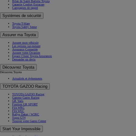
Bilan de Santé Batterie Toyota
Garantie Confort Extracare
Campagnes de rappel
Systèmes de sécurité
Toyota T-Mate
Toyota Safety Sense
Assurer ma Toyota
Assurer mon véhicule
Les options sur-mesure
Assurance Connectée
Assurer votre Occasion
Espace Client Toyota Assurances
Demander un devis
Découvrez Toyota
Découvrez Toyota
Actualités et évènements
TOYOTA GAZOO Racing
TOYOTA GAZOO Racing
Gamme Gazoo Racing
GR Yaris
Finition GR SPORT
FIA WRC
FIA WEC
Rallye Dakar / W2RC
Supra GT4
Trouvez votre Gazoo Center
Start Your Impossible