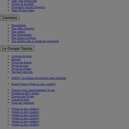
Start Your Impossible
Projets de mobilité
Partenariat Special Olympics
Team Toyota France
Carrières
Recrutement
Nos offres d'emploi
Nos valeurs
Nos engagements
Nos métiers supports
Nos métiers dans le réseau de concession
Le Groupe Toyota
A propos de nous
Histoire
Toyota en Europe
Toyota et vous
Toyota en France
Toujours plus loin
KINTO, la solution de mobilité sans contrainte
Espace Presse
(Opens in new window)
Trouvez votre concessionnaire Toyota
Prendre un RDV Atelier
Essayez une Toyota
Contactez-nous
Foire aux questions
(Opens in new window)
(Opens in new window)
(Opens in new window)
(Opens in new window)
(Opens in new window)
(Opens in new window)