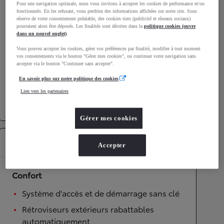
Pour une navigation optimale, nous vous invitons à accepter les cookies de performance et/ou
fonctionnels. En les refusant, vous perdriez des informations affichées sur notre site. Sous
Performances
réserve de votre consentement préalable, des cookies tiers (publicité et réseaux sociaux)
pourraient alors être déposés. Les finalités sont décrites dans la
politique cookies (ouvre
dans un nouvel onglet)
.
Vitesse maximale
160
km/h
Accélération 0-100km/h
7,4
secondes
Vous pouvez accepter les cookies, gérer vos préférences par finalité, modifier à tout moment
vos consentements via le bouton "Gérer mes cookies", ou continuer votre navigation sans
accepter via le bouton "Continuer sans accepter".
Transmission
En savoir plus sur notre politique des cookies
Lien vers les partenaires
Roues motrices
Roues motrices avant
Transmission
Boîte automatique
Gérer mes cookies
Équipements
Accepter
Confort
Système d'accès et de démarrage sans clé
Rétroviseurs extérieurs rabattables
automatiquement