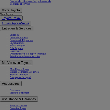
Gamme électrifiée pour les professionnels
Solutions et services
Votre Toyota
Votre Toyota
Toyota Relax
Offres Après-Vente
Entretien & Services
Entretien
Offres du moment
Entretien & Réparation
Pneumatiques
Pièces d'origine
Bris de glace
Carrosserie
Documentation & Support technique
Solution de paiement en x fois
Ma Vie avec Toyota
Mon Espace Toyota
Service Connectés My Toyota
Support Technique
Campagnes de rappel
Accessoires
Accessoires
Produits d'entretien
Assistance & Garanties
Toyota Assistance
Garanties Toyota