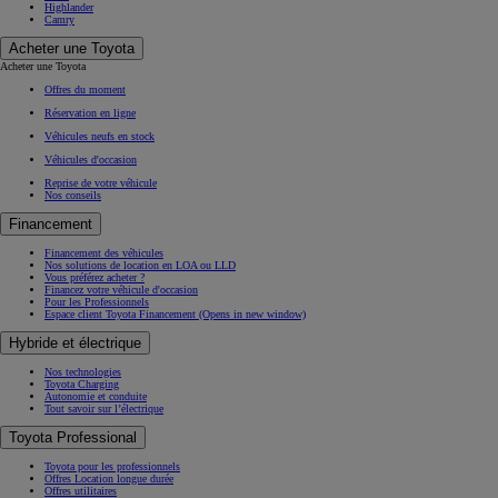
Highlander
Camry
Acheter une Toyota
Acheter une Toyota
Offres du moment
Réservation en ligne
Véhicules neufs en stock
Véhicules d'occasion
Reprise de votre véhicule
Nos conseils
Financement
Financement des véhicules
Nos solutions de location en LOA ou LLD
Vous préférez acheter ?
Financez votre véhicule d'occasion
Pour les Professionnels
Espace client Toyota Financement
(Opens in new window)
Hybride et électrique
Nos technologies
Toyota Charging
Autonomie et conduite
Tout savoir sur l’électrique
Toyota Professional
Toyota pour les professionnels
Offres Location longue durée
Offres utilitaires