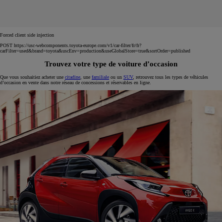
Forced client side injection
POST https://usc-webcomponents.toyota-europe.com/v1/car-filter/fr/fr?
carFilter=used&brand=toyota&uscEnv=production&useGlobalStore=true&sortOrder=published
Trouvez votre type de voiture d’occasion
Que vous souhaitiez acheter une
citadine
, une
familiale
ou un
SUV
, retrouvez tous les types de véhicules
d’occasion en vente dans notre réseau de concessions et réservables en ligne.