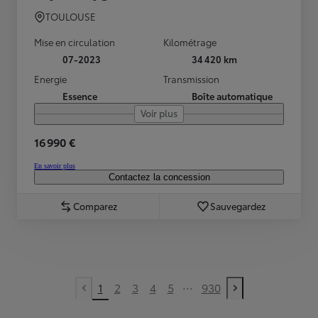
TOULOUSE
Mise en circulation
Kilométrage
07-2023
34 420 km
Energie
Transmission
Essence
Boîte automatique
Voir plus
16 990 €
En savoir plus
Contactez la concession
Comparez
Sauvegardez
...
1
2
3
4
5
930
Previous page
Next page