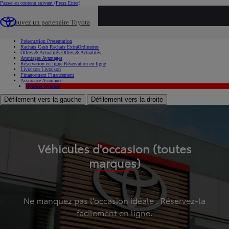
Passer au contenu suivant
(Press Enter)
...
Trouvez un partenaire Toyota
Voiture d'occasion
Présentation
Présentation
Rachats Cash
Rachats ExtraOrdinaires
Offres & Actualités
Offres & Actualités
Avantages
Avantages
Réservation en ligne
Réservation en ligne
Livraison
Livraison
Financement
Financement
Assurance
Assurance
Hybride
Hybride
Défilement vers la gauche
Défilement vers la droite
Véhicules d'occasion (toutes
marques)
Ne manquez pas l'occasion idéale : Réservez-la
facilement en ligne.