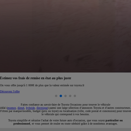
Réservez en ligne votre occasion pour 1€ seulement
Réservez en ligne
Faites confiance au savoir-faire de Toyota Occasions pour trouver le véhicule
idéal (
essence
,
diesel
,
hybride
,
électrique
) parmi une large sélection d’annonces Toyota et d’autres constructeurs.
Filtrez par marque/modèle, budget (prix ou loyer) ou localisation (ville, code postal et concession) pour trouver
le véhicule qui correspond à vos besoins.
Toyota simplifie et sécurise l'achat de votre future auto d'occasion, que vous soyez
particulier ou
professionnel
, et vous permet de rouler en toute sérénité grâce à de nombreux avantages.