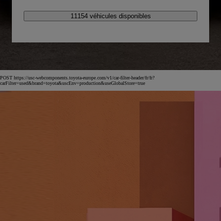
11154 véhicules disponibles
POST https://usc-webcomponents.toyota-europe.com/v1/car-filter-header/fr/fr?
carFilter=used&brand=toyota&uscEnv=production&useGlobalStore=true