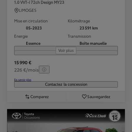
1.0 VVT-i 72ch Design MY23
LIMOGES
Mise en circulation
Kilométrage
05-2023
23 591 km
Energie
Transmission
Essence
Boîte manuelle
Voir plus
15 990 €
226 €/mois
En savoir plus
Contactez la concession
Comparez
Sauvegardez