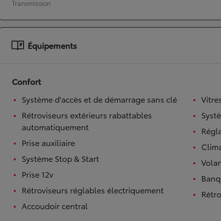
Transmission
À partir de 19 700 €
Nouvelle Yaris Cross
HYBRIDE
Équipements
Disponible prochainement
Confort
Système d'accès et de démarrage sans clé
Vitre
Rétroviseurs extérieurs rabattables
Syst
automatiquement
Régl
Prise auxiliaire
Clim
Système Stop & Start
Volan
Prise 12v
Banqu
Rétroviseurs réglables électriquement
Rétro
Accoudoir central