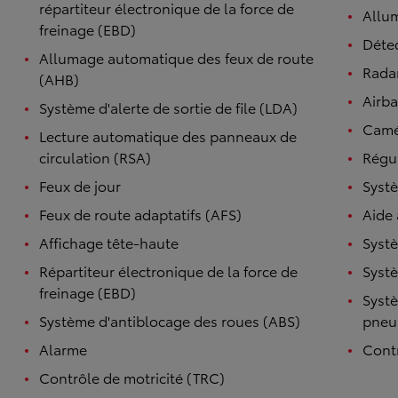
répartiteur électronique de la force de
Allu
freinage (EBD)
Détec
Allumage automatique des feux de route
Radar
(AHB)
Airb
Système d'alerte de sortie de file (LDA)
Camé
Lecture automatique des panneaux de
circulation (RSA)
Régul
Feux de jour
Systè
Feux de route adaptatifs (AFS)
Aide
Affichage tête-haute
Systè
Répartiteur électronique de la force de
Systè
freinage (EBD)
Systè
Système d'antiblocage des roues (ABS)
pneu
Alarme
Contr
Contrôle de motricité (TRC)