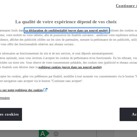
Continuer 
La qualité de votre expérience dépend de vos choix
rtenaires listés dans
sa déclaration de confidentialité (ouvre dans un nouvel onglet)
utilisent des cookies o
teur, votre mobile ou votre tablette, afin de poursuivre les finalités suivantes : améliorer votre expérience utilisat
udience, afficher des publicités ciblées sur les sites de partenaires, mesurer la performance de ces publicités, util
 vous offrir des fonctionnalités relatives aux réseaux sociaux.
t nécessaires au fonctionnement du site et de nos services, et sont déposés automatiquement.
tion optimale, nous vous invitons à accepter les cookies de performance et/ou fonctionnels. En les refusant, vou
ichées sur notre site. Sous réserve de votre consentement préalable, des cookies tiers (publicité et réseaux sociau
s finalités sont décrites dans la
politique cookies (ouvre dans un nouvel onglet)
.
epter les cookies, gérer vos préférences par finalité, modifier à tout moment vos consentements via le bouton "
Services
Concession
re navigation sans accepter via le bouton "Continuer sans accepter".
s sur notre politique des cookies
rtenaires
Energie
oyota Occasions
Electrique
es cookies
Ac
Étiquette énergétique