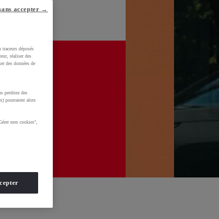
sans accepter →
u traceurs déposés
eur, réaliser des
iser des données de
s perdriez des
x) pourraient alors
Gérer mes cookies",
cepter