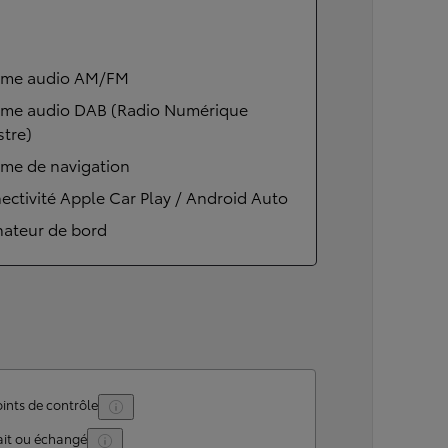
ème audio AM/FM
ème audio DAB (Radio Numérique
stre)
ème de navigation
ctivité Apple Car Play / Android Auto
nateur de bord
ints de contrôle
ait ou échangé