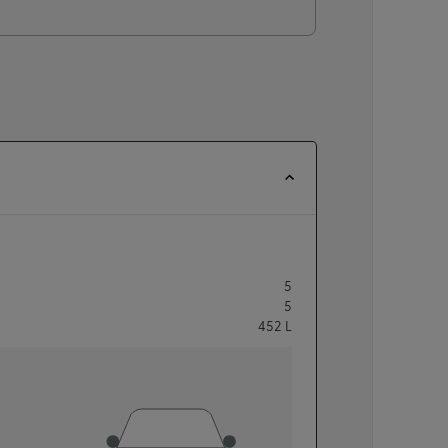
5
5
452
L