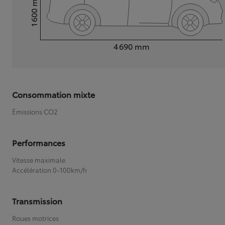
1 600
Hauteur
Longueur
4 690
mm
Consommation mixte
Émissions CO2
Performances
Vitesse maximale
Accélération 0-100km/h
Transmission
Roues motrices