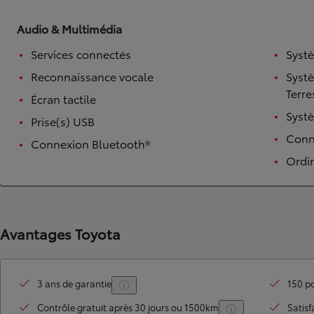
Audio & Multimédia
Services connectés
Syst
Reconnaissance vocale
Syst
Terre
Écran tactile
Syst
Prise(s) USB
Conne
Connexion Bluetooth®
Ordi
TOYOTA C-HR
HYBRIDE OU HYBRIDE RECHARGEABLE
Disponible rapidement
Avantages Toyota
3 ans de garantie
150 po
Contrôle gratuit après 30 jours ou 1500km
Satisf