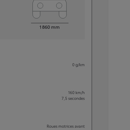
Largeur
1 860
mm
0
g/km
160
km/h
7,5
secondes
Roues motrices avant