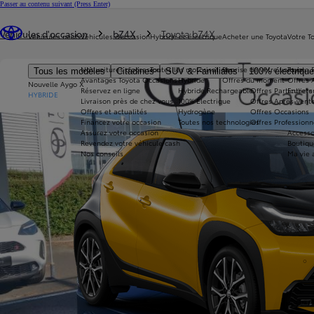
Passer au contenu suivant
(Press Enter)
Vous êtes ici
:
Véhicules d'occasion
bZ4X
Toyota bZ4X
Véhicules neufs
Véhicules d'occasion
Hybride et électrique
Acheter une Toyota
Votre T
Nos voitures d'occasion
Toutes les motorisations
Reprise de votre voiture
Toyota 
Tous les modèles
Citadines
SUV & Familiales
100% électriqu
Avantages Toyota Occasions
Hybride
Offres du moment
Offres 
Nouvelle Aygo X
Réservez en ligne
Hybride Rechargeable
Offres Particuliers
Entrete
HYBRIDE
Livraison près de chez vous
100% Électrique
Offres Après-vente
Offres et actualités
Hydrogène
Offres Occasions
Financez votre occasion
Toutes nos technologies
Offres Professionn
Assurez votre occasion
Accesso
Revendez votre véhicule cash
Boutiqu
Nos conseils
Ma vie 