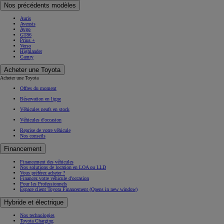
Nos précédents modèles
Auris
Avensis
Aygo
GT86
Prius +
Verso
Highlander
Camry
Acheter une Toyota
Acheter une Toyota
Offres du moment
Réservation en ligne
Véhicules neufs en stock
Véhicules d'occasion
Reprise de votre véhicule
Nos conseils
Financement
Financement des véhicules
Nos solutions de location en LOA ou LLD
Vous préférez acheter ?
Financez votre véhicule d'occasion
Pour les Professionnels
Espace client Toyota Financement
(Opens in new window)
Hybride et électrique
Nos technologies
Toyota Charging