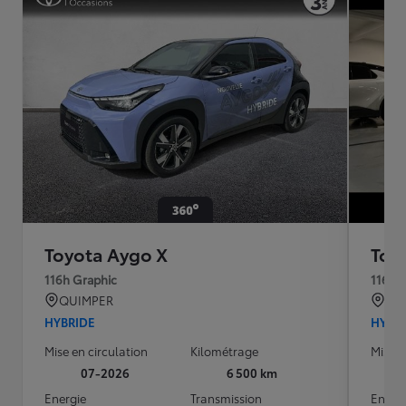
Toyota Aygo X
Toy
116h Graphic
116h 
QUIMPER
PAR
HYBRIDE
HYBR
Mise en circulation
Kilométrage
Mise e
07-2026
6 500 km
Energie
Transmission
Energ