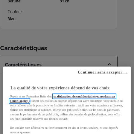
Berline
91 ch
Couleur
Bleu
Caractéristiques
Caractéristiques
Continuer sans accepter →
Dimensions & Carrosserie
La qualité de votre expérience dépend de vos choix
Portes
5
Toyota et ses Partenaires listés dans
sa déclaration de confidentialité (ouvre dans un
Places
4
nouvel onglet)
utilisent des cookies ou traceurs déposés sur votre ordinateur, votre mobile ou
votre tablette, afin de poursuivre les finalités suivantes : améliorer votre expérience utilisateur,
réaliser des statistiques d’audience, afficher des publicités ciblées sur les sites de partenaires,
mesurer la performance de ces publicités, utiliser des données de géolocalisation, vous offrir
des fonctionnalités relatives aux réseaux sociaux.
Des cookies sont nécessaires au fonctionnement du site et de nos services, et sont déposés
automatiquement.