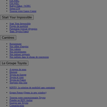
FIA WRC
FIA WEC
Rallye Dakar / W2RC
Supra GT4
Trouvez votre Gazoo Center
Start Your Impossible
Start Your Impossible
Projets de mobilité
Partenariat Special Olympics
Team Toyota France
Carrières
Recrutement
Nos offres d'emploi
Nos valeurs
Nos engagements
Nos métiers supports
Nos métiers dans le réseau de concession
Le Groupe Toyota
A propos de nous
Histoire
Toyota en Europe
Toyota et vous
Toyota en France
Toujours plus loin
KINTO, la solution de mobilité sans contrainte
Espace Presse
(Opens in new window)
Trouvez votre concessionnaire Toyota
Prendre un RDV Atelier
Essayez une Toyota
Contactez-nous