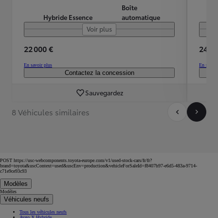
Boîte
Hybride Essence
automatique
Voir plus
22 000 €
24 99
En savoir plus
En savoir
Contactez la concession
Sauvegardez
8 Véhicules similaires
POST https://usc-webcomponents.toyota-europe.com/v1/used-stock-cars/fr/fr?
brand=toyota&uscContext=used&uscEnv=production&vehicleForSaleId=f8407b97-e6d5-483a-9714-
c71e9ce93c93
Modèles
Modèles
Véhicules neufs
Tous les véhicules neufs
Aygo X Hybride