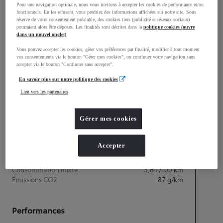
mm
Pour une navigation optimale, nous vous invitons à accepter les cookies de performance et/ou
fonctionnels. En les refusant, vous perdriez des informations affichées sur notre site. Sous
1 525
Hauteur
réserve de votre consentement préalable, des cookies tiers (publicité et réseaux sociaux)
pourraient alors être déposés. Les finalités sont décrites dans la
politique cookies (ouvre
dans un nouvel onglet)
.
Longueur
3 776
mm
Vous pouvez accepter les cookies, gérer vos préférences par finalité, modifier à tout moment
vos consentements via le bouton "Gérer mes cookies", ou continuer votre navigation sans
accepter via le bouton "Continuer sans accepter".
En savoir plus sur notre politique des cookies
Lien vers les partenaires
Gérer mes cookies
Accepter
Consommation mixte
Consommation mixte
3,8
L/100 km
Émissions CO2
87
g/km
Performances