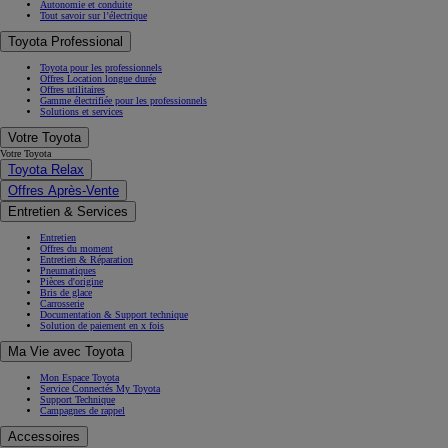
Autonomie et conduite
Tout savoir sur l’électrique
Toyota Professional
Toyota pour les professionnels
Offres Location longue durée
Offres utilitaires
Gamme électrifiée pour les professionnels
Solutions et services
Votre Toyota
Votre Toyota
Toyota Relax
Offres Après-Vente
Entretien & Services
Entretien
Offres du moment
Entretien & Réparation
Pneumatiques
Pièces d'origine
Bris de glace
Carrosserie
Documentation & Support technique
Solution de paiement en x fois
Ma Vie avec Toyota
Mon Espace Toyota
Service Connectés My Toyota
Support Technique
Campagnes de rappel
Accessoires