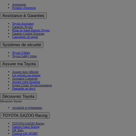
Accessoires
Produits d'entretien
Assistance & Garanties
Toyota Assistance
Garanties Toyota
Bilan de Santé Batterie Toyota
Garantie Confort Extracare
Campagnes de rappel
Systèmes de sécurité
Toyota T-Mate
Toyota Safety Sense
Assurer ma Toyota
Assurer mon véhicule
Les options sur-mesure
Assurance Connectée
Assurer votre Occasion
Espace Client Toyota Assurances
Demander un devis
Découvrez Toyota
Découvrez Toyota
Actualités et évènements
TOYOTA GAZOO Racing
TOYOTA GAZOO Racing
Gamme Gazoo Racing
GR Yaris
Finition GR SPORT