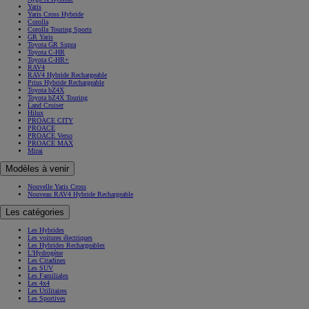
Yaris
Yaris Cross Hybride
Corolla
Corolla Touring Sports
GR Yaris
Toyota GR Supra
Toyota C-HR
Toyota C-HR+
RAV4
RAV4 Hybride Rechargeable
Prius Hybride Rechargeable
Toyota bZ4X
Toyota bZ4X Touring
Land Cruiser
Hilux
PROACE CITY
PROACE
PROACE Verso
PROACE MAX
Mirai
Modèles à venir
Nouvelle Yaris Cross
Nouveau RAV4 Hybride Rechargeable
Les catégories
Les Hybrides
Les voitures électriques
Les Hybrides Rechargeables
L'Hydrogène
Les Citadines
Les SUV
Les Familiales
Les 4x4
Les Utilitaires
Les Sportives