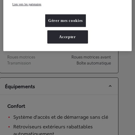
Lien vers les partenaires
Performances
Gérer mes cookies
Vitesse maximale
172
km/h
Accélération 0-100km/h
9,2
secondes
Accepter
Transmission
Roues motrices
Roues motrices avant
Transmission
Boîte automatique
Équipements
Confort
Système d'accès et de démarrage sans clé
Rétroviseurs extérieurs rabattables
automatiquement