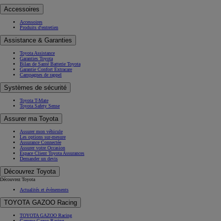
Accessoires
Accessoires
Produits d'entretien
Assistance & Garanties
Toyota Assistance
Garanties Toyota
Bilan de Santé Batterie Toyota
Garantie Confort Extracare
Campagnes de rappel
Systèmes de sécurité
Toyota T-Mate
Toyota Safety Sense
Assurer ma Toyota
Assurer mon véhicule
Les options sur-mesure
Assurance Connectée
Assurer votre Occasion
Espace Client Toyota Assurances
Demander un devis
Découvrez Toyota
Découvrez Toyota
Actualités et évènements
TOYOTA GAZOO Racing
TOYOTA GAZOO Racing
Gamme Gazoo Racing