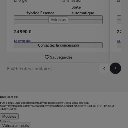
Boîte
Hybride Essence
automatique
Voir plus
24 990 €
22 99
En savoir plus
En savoir
Contactez la concession
Sauvegardez
8 Véhicules similaires
Read timed out
POST https://usc-webcomponents.toyota-europe.com/v1/used-stock-cars/fr/fr?
brand=toyota&uscContext=used&uscEnv=production&vehicleForSaleId=d45d4386-a794-4fff-bb3d-
d470215dd09b
Modèles
Modèles
Véhicules neufs