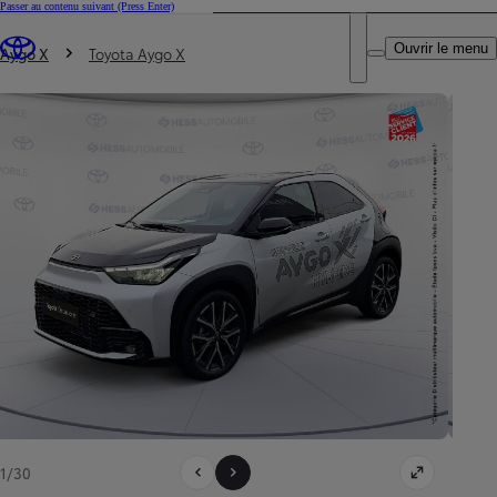
Passer au contenu suivant
(Press Enter)
DEALER NAME
Vous êtes ici
:
Ouvrir le menu
Trouvez un partenaire Toyota
Aygo X
Toyota Aygo X
1/30