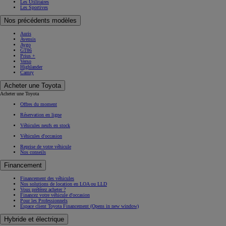
Les Utilitaires
Les Sportives
Nos précédents modèles
Auris
Avensis
Aygo
GT86
Prius +
Verso
Highlander
Camry
Acheter une Toyota
Acheter une Toyota
Offres du moment
Réservation en ligne
Véhicules neufs en stock
Véhicules d'occasion
Reprise de votre véhicule
Nos conseils
Financement
Financement des véhicules
Nos solutions de location en LOA ou LLD
Vous préférez acheter ?
Financez votre véhicule d'occasion
Pour les Professionnels
Espace client Toyota Financement
(Opens in new window)
Hybride et électrique