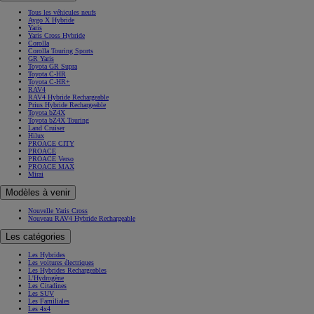
Tous les véhicules neufs
Aygo X Hybride
Yaris
Yaris Cross Hybride
Corolla
Corolla Touring Sports
GR Yaris
Toyota GR Supra
Toyota C-HR
Toyota C-HR+
RAV4
RAV4 Hybride Rechargeable
Prius Hybride Rechargeable
Toyota bZ4X
Toyota bZ4X Touring
Land Cruiser
Hilux
PROACE CITY
PROACE
PROACE Verso
PROACE MAX
Mirai
Modèles à venir
Nouvelle Yaris Cross
Nouveau RAV4 Hybride Rechargeable
Les catégories
Les Hybrides
Les voitures électriques
Les Hybrides Rechargeables
L'Hydrogène
Les Citadines
Les SUV
Les Familiales
Les 4x4