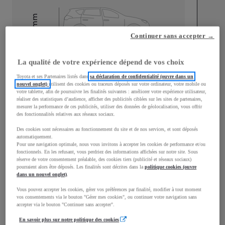
mm
1 525
Continuer sans accepter →
Hauteur
La qualité de votre expérience dépend de vos choix
Longueur
3 776
mm
Toyota et ses Partenaires listés dans
sa déclaration de confidentialité (ouvre dans un
nouvel onglet)
utilisent des cookies ou traceurs déposés sur votre ordinateur, votre mobile ou
votre tablette, afin de poursuivre les finalités suivantes : améliorer votre expérience utilisateur,
réaliser des statistiques d’audience, afficher des publicités ciblées sur les sites de partenaires,
mesurer la performance de ces publicités, utiliser des données de géolocalisation, vous offrir
des fonctionnalités relatives aux réseaux sociaux.
Des cookies sont nécessaires au fonctionnement du site et de nos services, et sont déposés
Largeur
1 740
mm
automatiquement.
Pour une navigation optimale, nous vous invitons à accepter les cookies de performance et/ou
fonctionnels. En les refusant, vous perdriez des informations affichées sur notre site. Sous
réserve de votre consentement préalable, des cookies tiers (publicité et réseaux sociaux)
pourraient alors être déposés. Les finalités sont décrites dans la
politique cookies (ouvre
dans un nouvel onglet)
.
Consommation mixte
Vous pouvez accepter les cookies, gérer vos préférences par finalité, modifier à tout moment
vos consentements via le bouton "Gérer mes cookies", ou continuer votre navigation sans
Consommation mixte
3,8
L/100 km
accepter via le bouton "Continuer sans accepter".
Émissions CO2
87
g/km
En savoir plus sur notre politique des cookies