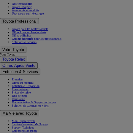
Nos technologies
Toyota Charging
Autonomie et conduite
Tout savoir sur l’électrique
Toyota Professional
Toyota pour les professionnels
Offres Location longue durée
Offres utilitaires
Gamme électrifiée pour les professionnels
Solutions et services
Votre Toyota
Votre Toyota
Toyota Relax
Offres Après-Vente
Entretien & Services
Entretien
Offres du moment
Entretien & Réparation
Pneumatiques
Pièces d'origine
Bris de glace
Carrosserie
Documentation & Support technique
Solution de paiement en x fois
Ma Vie avec Toyota
Mon Espace Toyota
Service Connectés My Toyota
Support Technique
Campagnes de rappel