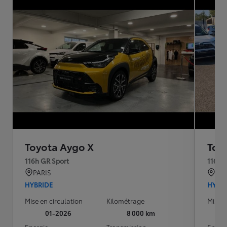
Toyota Aygo X
Toy
116h GR Sport
116h 
PARIS
AR
HYBRIDE
HYBR
Mise en circulation
Kilométrage
Mise e
01-2026
8 000 km
Energie
Transmission
Energ