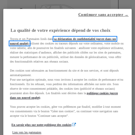
mm
Continuer sans accepter →
1 525
Hauteur
La qualité de votre expérience dépend de vos choix
Longueur
3 776
mm
Toyota et ses Partenaires listés dans
sa déclaration de confidentialité (ouvre dans un
nouvel onglet)
utilisent des cookies ou traceurs déposés sur votre ordinateur, votre mobile ou
votre tablette, afin de poursuivre les finalités suivantes : améliorer votre expérience utilisateur,
réaliser des statistiques d’audience, afficher des publicités ciblées sur les sites de partenaires,
mesurer la performance de ces publicités, utiliser des données de géolocalisation, vous offrir
des fonctionnalités relatives aux réseaux sociaux.
Des cookies sont nécessaires au fonctionnement du site et de nos services, et sont déposés
automatiquement.
Pour une navigation optimale, nous vous invitons à accepter les cookies de performance et/ou
Largeur
1 740
mm
fonctionnels. En les refusant, vous perdriez des informations affichées sur notre site. Sous
réserve de votre consentement préalable, des cookies tiers (publicité et réseaux sociaux)
pourraient alors être déposés. Les finalités sont décrites dans la
politique cookies (ouvre
dans un nouvel onglet)
.
Vous pouvez accepter les cookies, gérer vos préférences par finalité, modifier à tout moment
Consommation mixte
vos consentements via le bouton "Gérer mes cookies", ou continuer votre navigation sans
accepter via le bouton "Continuer sans accepter".
Consommation mixte
3,8
L/100 km
En savoir plus sur notre politique des cookies
Émissions CO2
87
g/km
Lien vers les partenaires