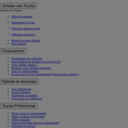
Acheter une Toyota
Acheter une Toyota
Offres du moment
Réservation en ligne
Véhicules neufs en stock
Véhicules d'occasion
Reprise de votre véhicule
Nos conseils
Financement
Financement des véhicules
Nos solutions de location en LOA ou LLD
Vous préférez acheter ?
Financez votre véhicule d'occasion
Pour les Professionnels
Espace client Toyota Financement
(Opens in new window)
Hybride et électrique
Nos technologies
Toyota Charging
Autonomie et conduite
Tout savoir sur l’électrique
Toyota Professional
Toyota pour les professionnels
Offres Location longue durée
Offres utilitaires
Gamme électrifiée pour les professionnels
Solutions et services