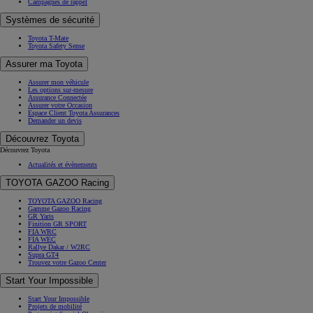
Campagnes de rappel
Systèmes de sécurité
Toyota T-Mate
Toyota Safety Sense
Assurer ma Toyota
Assurer mon véhicule
Les options sur-mesure
Assurance Connectée
Assurer votre Occasion
Espace Client Toyota Assurances
Demander un devis
Découvrez Toyota
Découvrez Toyota
Actualités et évènements
TOYOTA GAZOO Racing
TOYOTA GAZOO Racing
Gamme Gazoo Racing
GR Yaris
Finition GR SPORT
FIA WRC
FIA WEC
Rallye Dakar / W2RC
Supra GT4
Trouvez votre Gazoo Center
Start Your Impossible
Start Your Impossible
Projets de mobilité