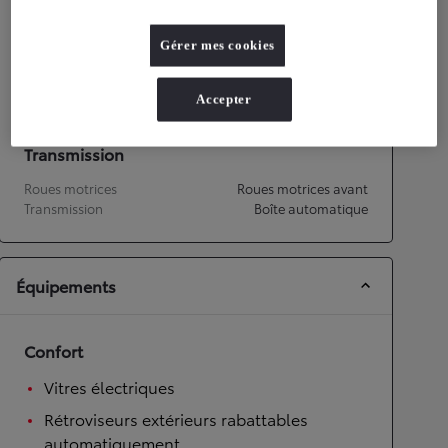
Performances
Gérer mes cookies
Vitesse maximale
172
km/h
Accélération 0-100km/h
9,2
secondes
Accepter
Transmission
Roues motrices
Roues motrices avant
Transmission
Boîte automatique
Équipements
Confort
Vitres électriques
Rétroviseurs extérieurs rabattables
automatiquement