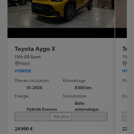
Toyota Aygo X
Toy
116h GR Sport
116h 
PARIS
AR
HYBRIDE
HYBR
Mise en circulation
Kilométrage
Mise e
01-2026
8 000 km
Energie
Transmission
Energ
Boîte
Hybride Essence
automatique
Voir plus
24 990 €
22 99