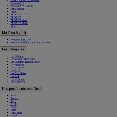
Prius Hybride Rechargeable
Toyota bZ4X
Toyota bZ4X Touring
Land Cruiser
Hilux
PROACE CITY
PROACE
PROACE Verso
PROACE MAX
Mirai
Modèles à venir
Nouvelle Yaris Cross
Nouveau RAV4 Hybride Rechargeable
Les catégories
Les Hybrides
Les voitures électriques
Les Hybrides Rechargeables
L'Hydrogène
Les Citadines
Les SUV
Les Familiales
Les 4x4
Les Utilitaires
Les Sportives
Nos précédents modèles
Auris
Avensis
Aygo
GT86
Prius +
Verso
Highlander
Camry