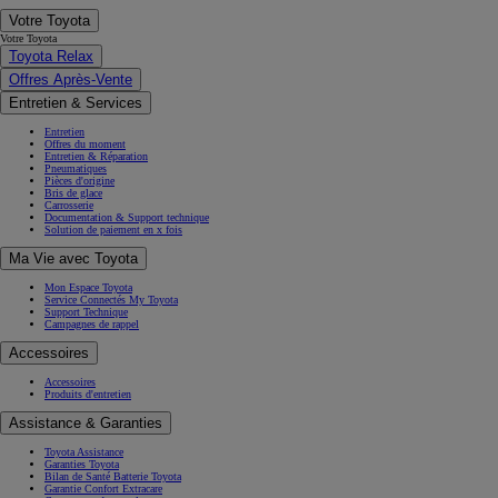
Votre Toyota
Votre Toyota
Toyota Relax
Offres Après-Vente
Entretien & Services
Entretien
Offres du moment
Entretien & Réparation
Pneumatiques
Pièces d'origine
Bris de glace
Carrosserie
Documentation & Support technique
Solution de paiement en x fois
Ma Vie avec Toyota
Mon Espace Toyota
Service Connectés My Toyota
Support Technique
Campagnes de rappel
Accessoires
Accessoires
Produits d'entretien
Assistance & Garanties
Toyota Assistance
Garanties Toyota
Bilan de Santé Batterie Toyota
Garantie Confort Extracare