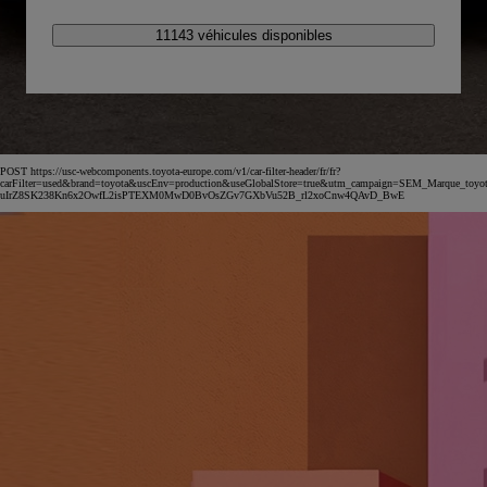
11143 véhicules disponibles
POST https://usc-webcomponents.toyota-europe.com/v1/car-filter-header/fr/fr?
carFilter=used&brand=toyota&uscEnv=production&useGlobalStore=true&utm_campaign=SEM_Marqu
uIrZ8SK238Kn6x2OwfL2isPTEXM0MwD0BvOsZGv7GXbVu52B_rl2xoCnw4QAvD_BwE