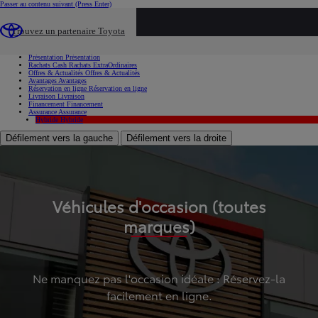
Passer au contenu suivant
(Press Enter)
...
Trouvez un partenaire Toyota
Voiture d'occasion
Présentation
Présentation
Rachats Cash
Rachats ExtraOrdinaires
Offres & Actualités
Offres & Actualités
Avantages
Avantages
Réservation en ligne
Réservation en ligne
Livraison
Livraison
Financement
Financement
Assurance
Assurance
Hybride
Hybride
Défilement vers la gauche
Défilement vers la droite
Véhicules d'occasion (toutes
marques)
Ne manquez pas l'occasion idéale : Réservez-la
facilement en ligne.