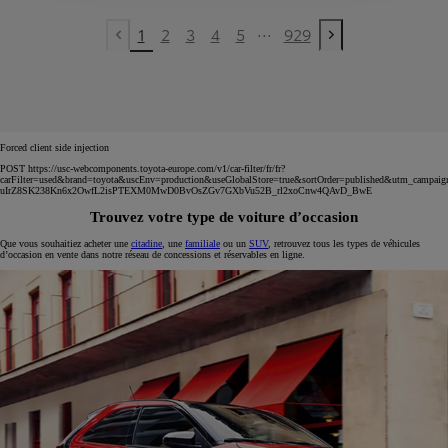
...
1
2
3
4
5
929
Previous page
Next page
Forced client side injection
POST https://usc-webcomponents.toyota-europe.com/v1/car-filter/fr/fr?
carFilter=used&brand=toyota&uscEnv=production&useGlobalStore=true&sortOrder=published&utm
uIrZ8SK238Kn6x2OwfL2isPTEXM0MwD0BvOsZGv7GXbVu52B_rl2xoCnw4QAvD_BwE
Trouvez votre type de voiture d’occasion
Que vous souhaitiez acheter une
citadine
, une
familiale
ou un
SUV
, retrouvez tous les types de véhicules
d’occasion en vente dans notre réseau de concessions et réservables en ligne.