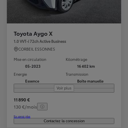
Toyota Aygo X
1.0 VVT-i 72ch Active Business
CORBEIL ESSONNES
Mise en circulation
Kilométrage
05-2023
16 402 km
Energie
Transmission
Essence
Boîte manuelle
Voir plus
11 890 €
130 €/mois
En savoir plus
Contactez la concession