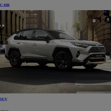
C-HR
SUV