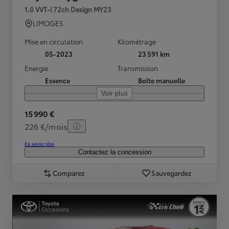
1.0 VVT-i 72ch Design MY23
LIMOGES
Mise en circulation
Kilométrage
05-2023
23 591 km
Energie
Transmission
Essence
Boîte manuelle
Voir plus
15 990 €
226 €/mois
En savoir plus
Contactez la concession
Comparez
Sauvegardez