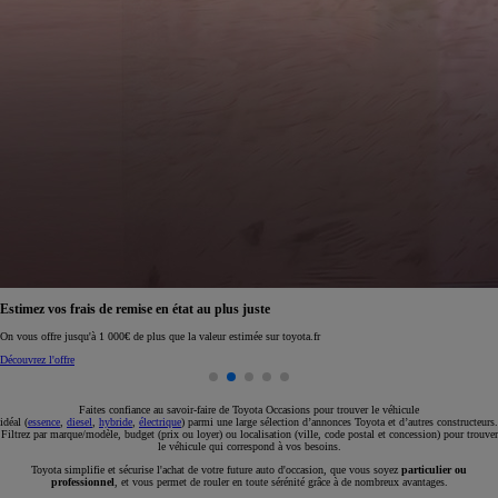
Réservez en ligne votre occasion pour 1€ seulement
Réservez en ligne
Faites confiance au savoir-faire de Toyota Occasions pour trouver le véhicule
idéal (
essence
,
diesel
,
hybride
,
électrique
) parmi une large sélection d’annonces Toyota et d’autres constructeurs.
Filtrez par marque/modèle, budget (prix ou loyer) ou localisation (ville, code postal et concession) pour trouver
le véhicule qui correspond à vos besoins.
Toyota simplifie et sécurise l'achat de votre future auto d'occasion, que vous soyez
particulier ou
professionnel
, et vous permet de rouler en toute sérénité grâce à de nombreux avantages.