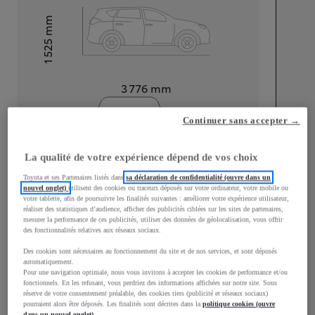
mm
1 525
Hauteur
Longueur
3 776
mm
Continuer sans accepter →
La qualité de votre expérience dépend de vos choix
Toyota et ses Partenaires listés dans
sa déclaration de confidentialité (ouvre dans un
Largeur
1 740
mm
nouvel onglet)
utilisent des cookies ou traceurs déposés sur votre ordinateur, votre mobile ou
votre tablette, afin de poursuivre les finalités suivantes : améliorer votre expérience utilisateur,
réaliser des statistiques d’audience, afficher des publicités ciblées sur les sites de partenaires,
mesurer la performance de ces publicités, utiliser des données de géolocalisation, vous offrir
des fonctionnalités relatives aux réseaux sociaux.
Des cookies sont nécessaires au fonctionnement du site et de nos services, et sont déposés
Consommation mixte
automatiquement.
Pour une navigation optimale, nous vous invitons à accepter les cookies de performance et/ou
Consommation mixte
3,8
L/100 km
fonctionnels. En les refusant, vous perdriez des informations affichées sur notre site. Sous
Émissions CO2
87
g/km
réserve de votre consentement préalable, des cookies tiers (publicité et réseaux sociaux)
pourraient alors être déposés. Les finalités sont décrites dans la
politique cookies (ouvre
dans un nouvel onglet)
.