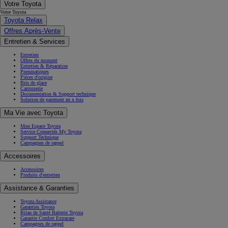
Votre Toyota
Votre Toyota
Toyota Relax
Offres Après-Vente
Entretien & Services
Entretien
Offres du moment
Entretien & Réparation
Pneumatiques
Pièces d'origine
Bris de glace
Carrosserie
Documentation & Support technique
Solution de paiement en x fois
Ma Vie avec Toyota
Mon Espace Toyota
Service Connectés My Toyota
Support Technique
Campagnes de rappel
Accessoires
Accessoires
Produits d'entretien
Assistance & Garanties
Toyota Assistance
Garanties Toyota
Bilan de Santé Batterie Toyota
Garantie Confort Extracare
Campagnes de rappel