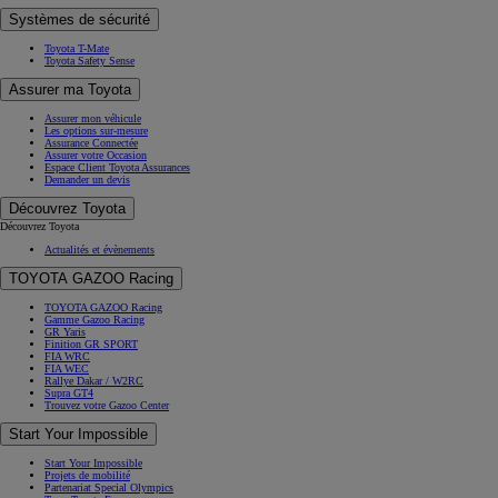
Systèmes de sécurité
Toyota T-Mate
Toyota Safety Sense
Assurer ma Toyota
Assurer mon véhicule
Les options sur-mesure
Assurance Connectée
Assurer votre Occasion
Espace Client Toyota Assurances
Demander un devis
Découvrez Toyota
Découvrez Toyota
Actualités et évènements
TOYOTA GAZOO Racing
TOYOTA GAZOO Racing
Gamme Gazoo Racing
GR Yaris
Finition GR SPORT
FIA WRC
FIA WEC
Rallye Dakar / W2RC
Supra GT4
Trouvez votre Gazoo Center
Start Your Impossible
Start Your Impossible
Projets de mobilité
Partenariat Special Olympics