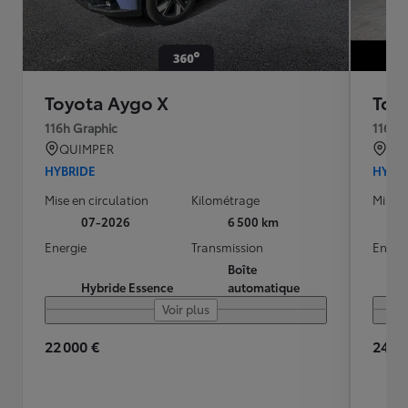
Toyota Aygo X
Toy
116h Graphic
116h 
QUIMPER
PAR
HYBRIDE
HYBR
Mise en circulation
Kilométrage
Mise e
07-2026
6 500 km
Energie
Transmission
Energ
Boîte
Hybride Essence
automatique
Voir plus
22 000 €
24 79