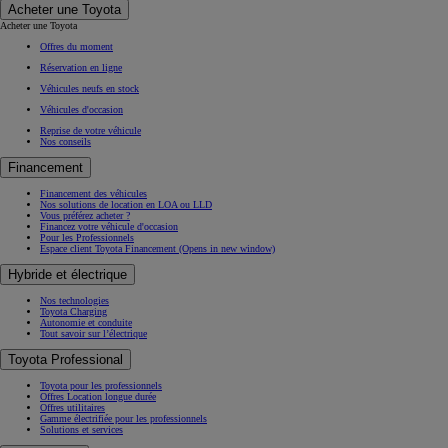
Acheter une Toyota
Acheter une Toyota
Offres du moment
Réservation en ligne
Véhicules neufs en stock
Véhicules d'occasion
Reprise de votre véhicule
Nos conseils
Financement
Financement des véhicules
Nos solutions de location en LOA ou LLD
Vous préférez acheter ?
Financez votre véhicule d'occasion
Pour les Professionnels
Espace client Toyota Financement
(Opens in new window)
Hybride et électrique
Nos technologies
Toyota Charging
Autonomie et conduite
Tout savoir sur l’électrique
Toyota Professional
Toyota pour les professionnels
Offres Location longue durée
Offres utilitaires
Gamme électrifiée pour les professionnels
Solutions et services