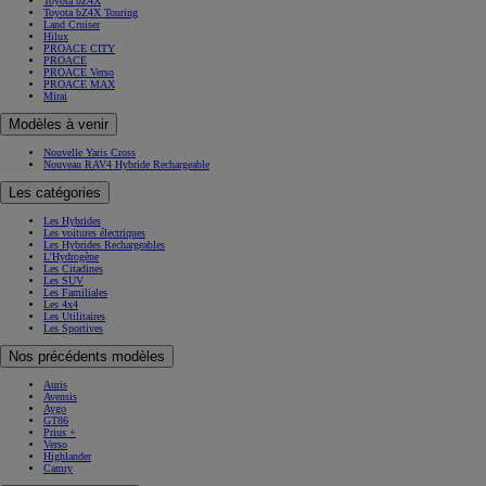
Toyota bZ4X
Toyota bZ4X Touring
Land Cruiser
Hilux
PROACE CITY
PROACE
PROACE Verso
PROACE MAX
Mirai
Modèles à venir
Nouvelle Yaris Cross
Nouveau RAV4 Hybride Rechargeable
Les catégories
Les Hybrides
Les voitures électriques
Les Hybrides Rechargeables
L'Hydrogène
Les Citadines
Les SUV
Les Familiales
Les 4x4
Les Utilitaires
Les Sportives
Nos précédents modèles
Auris
Avensis
Aygo
GT86
Prius +
Verso
Highlander
Camry