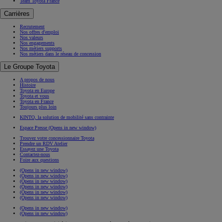
Team Toyota France
Carrières
Recrutement
Nos offres d'emploi
Nos valeurs
Nos engagements
Nos métiers supports
Nos métiers dans le réseau de concession
Le Groupe Toyota
A propos de nous
Histoire
Toyota en Europe
Toyota et vous
Toyota en France
Toujours plus loin
KINTO, la solution de mobilité sans contrainte
Espace Presse
(Opens in new window)
Trouvez votre concessionnaire Toyota
Prendre un RDV Atelier
Essayez une Toyota
Contactez-nous
Foire aux questions
(Opens in new window)
(Opens in new window)
(Opens in new window)
(Opens in new window)
(Opens in new window)
(Opens in new window)
(Opens in new window)
(Opens in new window)