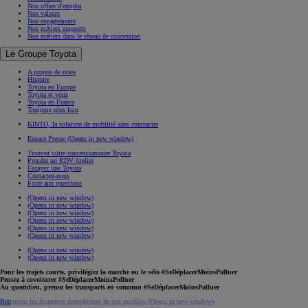
Nos offres d'emploi
Nos valeurs
Nos engagements
Nos métiers supports
Nos métiers dans le réseau de concession
Le Groupe Toyota
A propos de nous
Histoire
Toyota en Europe
Toyota et vous
Toyota en France
Toujours plus loin
KINTO, la solution de mobilité sans contrainte
Espace Presse
(Opens in new window)
Trouvez votre concessionnaire Toyota
Prendre un RDV Atelier
Essayez une Toyota
Contactez-nous
Foire aux questions
(Opens in new window)
(Opens in new window)
(Opens in new window)
(Opens in new window)
(Opens in new window)
(Opens in new window)
(Opens in new window)
(Opens in new window)
Pour les trajets courts, privilégiez la marche ou le vélo #SeDéplacerMoinsPolluer
Pensez à covoiturer #SeDéplacerMoinsPolluer
Au quotidien, prenez les transports en commun #SeDéplacerMoinsPolluer
Retrouvez les étiquettes énergétiques de nos modèles
(Opens in new window)