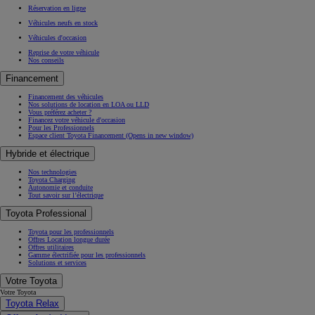
Réservation en ligne
Véhicules neufs en stock
Véhicules d'occasion
Reprise de votre véhicule
Nos conseils
Financement
Financement des véhicules
Nos solutions de location en LOA ou LLD
Vous préférez acheter ?
Financez votre véhicule d'occasion
Pour les Professionnels
Espace client Toyota Financement
(Opens in new window)
Hybride et électrique
Nos technologies
Toyota Charging
Autonomie et conduite
Tout savoir sur l’électrique
Toyota Professional
Toyota pour les professionnels
Offres Location longue durée
Offres utilitaires
Gamme électrifiée pour les professionnels
Solutions et services
Votre Toyota
Votre Toyota
Toyota Relax