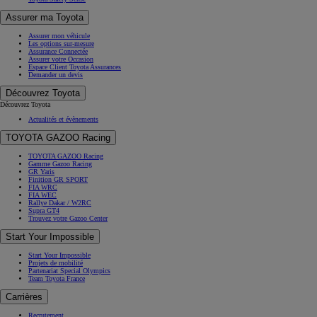
Assurer ma Toyota
Assurer mon véhicule
Les options sur-mesure
Assurance Connectée
Assurer votre Occasion
Espace Client Toyota Assurances
Demander un devis
Découvrez Toyota
Découvrez Toyota
Actualités et évènements
TOYOTA GAZOO Racing
TOYOTA GAZOO Racing
Gamme Gazoo Racing
GR Yaris
Finition GR SPORT
FIA WRC
FIA WEC
Rallye Dakar / W2RC
Supra GT4
Trouvez votre Gazoo Center
Start Your Impossible
Start Your Impossible
Projets de mobilité
Partenariat Special Olympics
Team Toyota France
Carrières
Recrutement