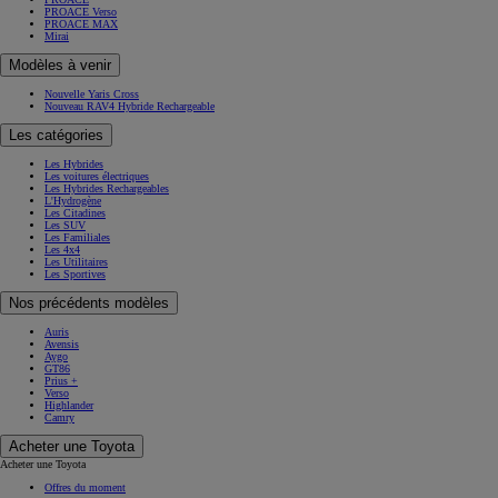
PROACE Verso
PROACE MAX
Mirai
Modèles à venir
Nouvelle Yaris Cross
Nouveau RAV4 Hybride Rechargeable
Les catégories
Les Hybrides
Les voitures électriques
Les Hybrides Rechargeables
L'Hydrogène
Les Citadines
Les SUV
Les Familiales
Les 4x4
Les Utilitaires
Les Sportives
Nos précédents modèles
Auris
Avensis
Aygo
GT86
Prius +
Verso
Highlander
Camry
Acheter une Toyota
Acheter une Toyota
Offres du moment