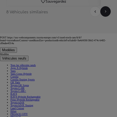
Sauvegardez
8 Véhicules similaires
POST https://usc-webcomponents.toyota-europe.com/v1/used-stock-cars/fr/fr?
brand=toyota&uscContext=used&uscEnv=production&vehicleForSaleId=9a4d430f-3bb2-474c-b482-
cf0eabe4314a
Modèles
Modèles
Véhicules neufs
Tous les véhicules neufs
Aygo X Hybride
Yaris
Yaris Cross Hybride
Corolla
Corolla Touring Sports
GR Yaris
Toyota GR Supra
Toyota C-HR
Toyota C-HR+
RAV4
RAV4 Hybride Rechargeable
Prius Hybride Rechargeable
Toyota bZ4X
Toyota bZ4X Touring
Land Cruiser
Hilux
PROACE CITY
PROACE