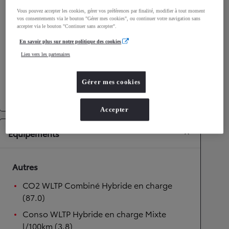
Vous pouvez accepter les cookies, gérer vos préférences par finalité, modifier à tout moment
Performances
vos consentements via le bouton "Gérer mes cookies", ou continuer votre navigation sans
accepter via le bouton "Continuer sans accepter".
Vitesse maximale
172
km/h
En savoir plus sur notre politique des cookies
Accélération 0-100km/h
9,2
secondes
Lien vers les partenaires
Transmission
Gérer mes cookies
Transmission
Boîte automatique
Accepter
Équipements
Autres
CO2 WLTP Combiné Hybride en charge
(87.0)
Conso WLTP Hybride en charge Mixte
l/100km (3.8)