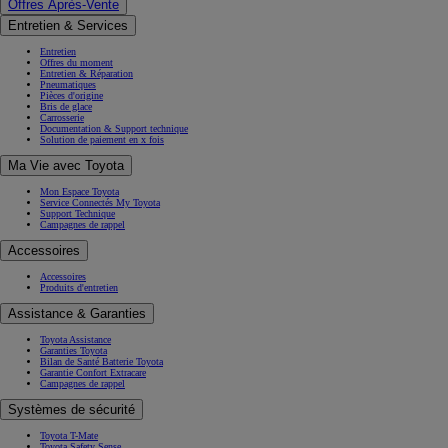
Offres Après-Vente
Entretien & Services
Entretien
Offres du moment
Entretien & Réparation
Pneumatiques
Pièces d'origine
Bris de glace
Carrosserie
Documentation & Support technique
Solution de paiement en x fois
Ma Vie avec Toyota
Mon Espace Toyota
Service Connectés My Toyota
Support Technique
Campagnes de rappel
Accessoires
Accessoires
Produits d'entretien
Assistance & Garanties
Toyota Assistance
Garanties Toyota
Bilan de Santé Batterie Toyota
Garantie Confort Extracare
Campagnes de rappel
Systèmes de sécurité
Toyota T-Mate
Toyota Safety Sense