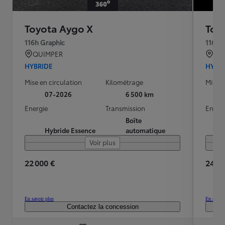
Toyota Aygo X
Toy
116h Graphic
116h 
QUIMPER
PAR
HYBRIDE
HYBR
Mise en circulation
Kilométrage
Mise e
07-2026
6 500 km
Energie
Transmission
Energ
Boîte
Hybride Essence
automatique
Voir plus
22 000 €
24 79
En savoir plus
En savoir
Contactez la concession