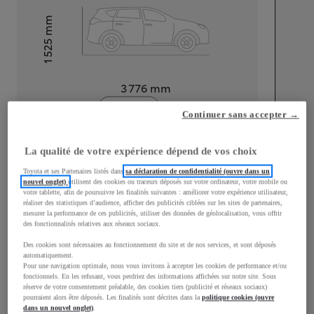
mm
1 525
Hauteur
Longueur
3 776
mm
Continuer sans accepter →
La qualité de votre expérience dépend de vos choix
Toyota et ses Partenaires listés dans
sa déclaration de confidentialité (ouvre dans un
nouvel onglet)
utilisent des cookies ou traceurs déposés sur votre ordinateur, votre mobile ou
Largeur
1 740
mm
votre tablette, afin de poursuivre les finalités suivantes : améliorer votre expérience utilisateur,
réaliser des statistiques d’audience, afficher des publicités ciblées sur les sites de partenaires,
mesurer la performance de ces publicités, utiliser des données de géolocalisation, vous offrir
des fonctionnalités relatives aux réseaux sociaux.
Des cookies sont nécessaires au fonctionnement du site et de nos services, et sont déposés
Consommation mixte
automatiquement.
Pour une navigation optimale, nous vous invitons à accepter les cookies de performance et/ou
fonctionnels. En les refusant, vous perdriez des informations affichées sur notre site. Sous
Consommation mixte
3,8
L/100 km
réserve de votre consentement préalable, des cookies tiers (publicité et réseaux sociaux)
Émissions CO2
87
g/km
pourraient alors être déposés. Les finalités sont décrites dans la
politique cookies (ouvre
dans un nouvel onglet)
.