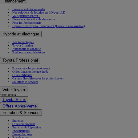
Financement
Financement des véhicules
Nos solutions de location en LOA ou LLD
Vous préférez acheter ?
Financez votre véhicule d'occasion
Pour les Professionnels
Espace client Toyota Financement
(Opens in new window)
Hybride et électrique
Nos technologies
Toyota Charging
Autonomie et conduite
Tout savoir sur l’électrique
Toyota Professional
Toyota pour les professionnels
Offres Location longue durée
Offres utilitaires
Gamme électrifiée pour les professionnels
Solutions et services
Votre Toyota
Votre Toyota
Toyota Relax
Offres Après-Vente
Entretien & Services
Entretien
Offres du moment
Entretien & Réparation
Pneumatiques
Pièces d'origine
Bris de glace