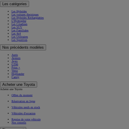
Les catégories
Les Hybrides
Les voitures électriques
Les Hybrides Rechargeables
L'Hydrogène
Les Citadines
Les SUV
Les Familiales
Les 4x4
Les Utilitaires
Les Sportives
Nos précédents modèles
Auris
Avensis
Aygo
GT86
Prius +
Verso
Highlander
Camry
Acheter une Toyota
Acheter une Toyota
Offres du moment
Réservation en ligne
Véhicules neufs en stock
Véhicules d'occasion
Reprise de votre véhicule
Nos conseils