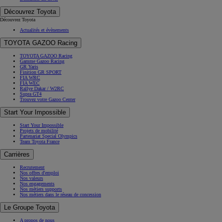
Découvrez Toyota
Découvrez Toyota
Actualités et évènements
TOYOTA GAZOO Racing
TOYOTA GAZOO Racing
Gamme Gazoo Racing
GR Yaris
Finition GR SPORT
FIA WRC
FIA WEC
Rallye Dakar / W2RC
Supra GT4
Trouvez votre Gazoo Center
Start Your Impossible
Start Your Impossible
Projets de mobilité
Partenariat Special Olympics
Team Toyota France
Carrières
Recrutement
Nos offres d'emploi
Nos valeurs
Nos engagements
Nos métiers supports
Nos métiers dans le réseau de concession
Le Groupe Toyota
A propos de nous