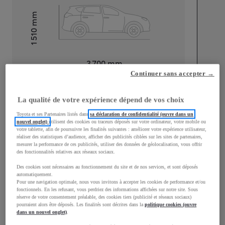
mm
1 510
Hauteur
Longueur
3 700
mm
Continuer sans accepter →
La qualité de votre expérience dépend de vos choix
Toyota et ses Partenaires listés dans
sa déclaration de confidentialité (ouvre dans un
nouvel onglet)
utilisent des cookies ou traceurs déposés sur votre ordinateur, votre mobile ou
votre tablette, afin de poursuivre les finalités suivantes : améliorer votre expérience utilisateur,
Largeur
1 740
mm
réaliser des statistiques d’audience, afficher des publicités ciblées sur les sites de partenaires,
mesurer la performance de ces publicités, utiliser des données de géolocalisation, vous offrir
des fonctionnalités relatives aux réseaux sociaux.
Des cookies sont nécessaires au fonctionnement du site et de nos services, et sont déposés
automatiquement.
Consommation mixte
Pour une navigation optimale, nous vous invitons à accepter les cookies de performance et/ou
fonctionnels. En les refusant, vous perdriez des informations affichées sur notre site. Sous
réserve de votre consentement préalable, des cookies tiers (publicité et réseaux sociaux)
Émissions CO2
87
g/km
pourraient alors être déposés. Les finalités sont décrites dans la
politique cookies (ouvre
dans un nouvel onglet)
.