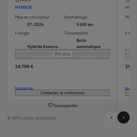
HYBRIDE
HYBR
Mise en circulation
Kilométrage
Mise e
07-2026
5 600 km
Energie
Transmission
Energ
Boîte
Hybride Essence
automatique
Voir plus
24 799 €
21 99
En savoir plus
En savoir
Contactez la concession
Sauvegardez
8 Véhicules similaires