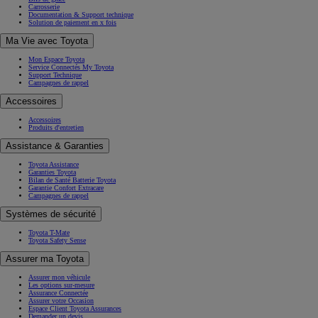
Carrosserie
Documentation & Support technique
Solution de paiement en x fois
Ma Vie avec Toyota
Mon Espace Toyota
Service Connectés My Toyota
Support Technique
Campagnes de rappel
Accessoires
Accessoires
Produits d'entretien
Assistance & Garanties
Toyota Assistance
Garanties Toyota
Bilan de Santé Batterie Toyota
Garantie Confort Extracare
Campagnes de rappel
Systèmes de sécurité
Toyota T-Mate
Toyota Safety Sense
Assurer ma Toyota
Assurer mon véhicule
Les options sur-mesure
Assurance Connectée
Assurer votre Occasion
Espace Client Toyota Assurances
Demander un devis