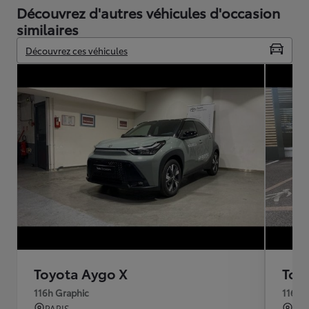
Découvrez d'autres véhicules d'occasion
similaires
Découvrez ces véhicules
Toyota Aygo X
Toy
116h Graphic
116h 
PARIS
RIL