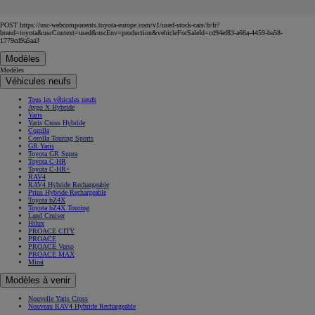
POST https://usc-webcomponents.toyota-europe.com/v1/used-stock-cars/fr/fr?
brand=toyota&uscContext=used&uscEnv=production&vehicleForSaleId=cd94ef83-a66a-4459-ba58-
1779cd9a5aa3
Modèles
Modèles
Véhicules neufs
Tous les véhicules neufs
Aygo X Hybride
Yaris
Yaris Cross Hybride
Corolla
Corolla Touring Sports
GR Yaris
Toyota GR Supra
Toyota C-HR
Toyota C-HR+
RAV4
RAV4 Hybride Rechargeable
Prius Hybride Rechargeable
Toyota bZ4X
Toyota bZ4X Touring
Land Cruiser
Hilux
PROACE CITY
PROACE
PROACE Verso
PROACE MAX
Mirai
Modèles à venir
Nouvelle Yaris Cross
Nouveau RAV4 Hybride Rechargeable