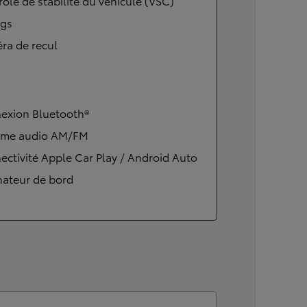
ôle de stabilité du véhicule (VSC)
ags
ra de recul
exion Bluetooth®
ème audio AM/FM
ctivité Apple Car Play / Android Auto
nateur de bord