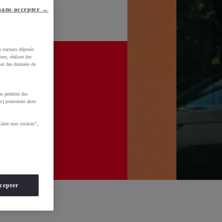
sans accepter →
u traceurs déposés
eur, réaliser des
iser des données de
s perdriez des
x) pourraient alors
Gérer mes cookies",
cepter