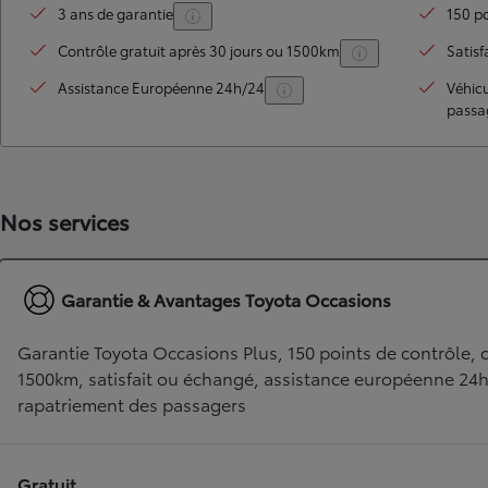
3 ans de garantie
150 po
Contrôle gratuit après 30 jours ou 1500km
Satisf
Assistance Européenne 24h/24
Véhic
passa
Nos services
TOYOTA C-HR
HYBRIDE OU HYBRIDE RECHARGEABLE
Garantie & Avantages Toyota Occasions
Disponible rapidement
Garantie Toyota Occasions Plus, 150 points de contrôle, c
1500km, satisfait ou échangé, assistance européenne 24
rapatriement des passagers
Gratuit