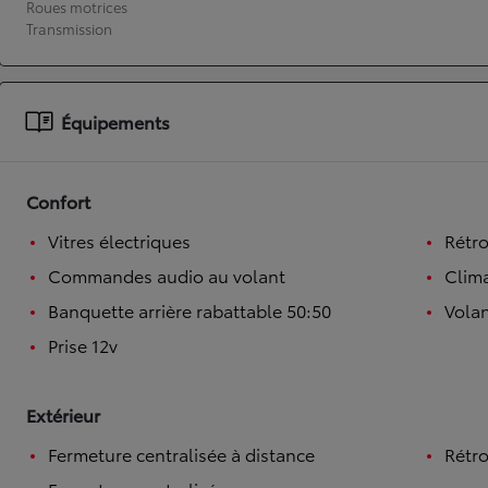
Roues motrices
Transmission
À partir de 19 700 €
Nouvelle Yaris Cross
HYBRIDE
Disponible prochainement
Équipements
Confort
Vitres électriques
Rétro
Commandes audio au volant
Clim
Banquette arrière rabattable 50:50
Volan
Prise 12v
Extérieur
Fermeture centralisée à distance
Rétro