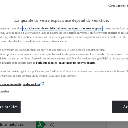
Continuer 
La qualité de votre expérience dépend de vos choix
rtenaires listés dans
sa déclaration de confidentialité (ouvre dans un nouvel onglet)
utilisent des cookies o
teur, votre mobile ou votre tablette, afin de poursuivre les finalités suivantes : améliorer votre expérience utilisat
udience, afficher des publicités ciblées sur les sites de partenaires, mesurer la performance de ces publicités, util
 vous offrir des fonctionnalités relatives aux réseaux sociaux.
t nécessaires au fonctionnement du site et de nos services, et sont déposés automatiquement.
tion optimale, nous vous invitons à accepter les cookies de performance et/ou fonctionnels. En les refusant, vou
ichées sur notre site. Sous réserve de votre consentement préalable, des cookies tiers (publicité et réseaux sociau
s finalités sont décrites dans la
politique cookies (ouvre dans un nouvel onglet)
.
epter les cookies, gérer vos préférences par finalité, modifier à tout moment vos consentements via le bouton "
Services
Concession
re navigation sans accepter via le bouton "Continuer sans accepter".
s sur notre politique des cookies
rtenaires
Energie
oyota Occasions
Hybride Essence
es cookies
Ac
Étiquette énergétique
tine métallisé