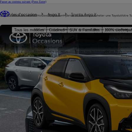
Passer au contenu suivant
(Press Enter)
Vous êtes ici
:
Véhicules d'occasion
Aygo X
Toyota Aygo X
Véhicules neufs
Véhicules d'occasion
Hybride et électrique
Acheter une Toyota
Votre T
Nos voitures d'occasion
Toutes les motorisations
Reprise de votre voiture
Toyota 
Tous les modèles
Citadines
SUV & Familiales
100% électriqu
Avantages Toyota Occasions
Hybride
Offres du moment
Offres 
Nouvelle Aygo X
Réservez en ligne
Hybride Rechargeable
Offres Particuliers
Entrete
HYBRIDE
Livraison près de chez vous
100% Électrique
Offres Après-vente
Offres et actualités
Hydrogène
Offres Occasions
Financez votre occasion
Toutes nos technologies
Offres Professionn
Assurez votre occasion
Accesso
Revendez votre véhicule cash
Boutiqu
Nos conseils
Ma vie 