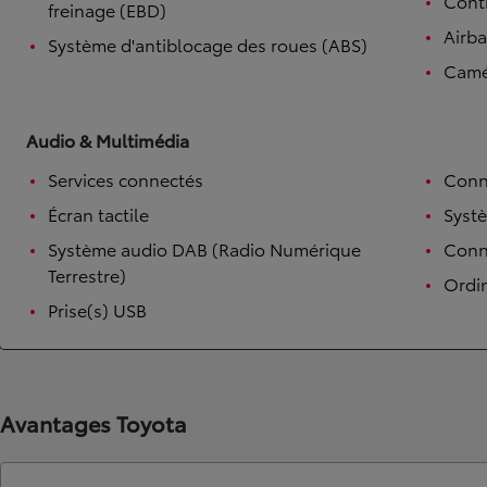
Contr
freinage (EBD)
Airb
Système d'antiblocage des roues (ABS)
Camé
Audio & Multimédia
Services connectés
Conn
Écran tactile
Syst
Système audio DAB (Radio Numérique
Conne
Terrestre)
Ordi
Prise(s) USB
Avantages Toyota