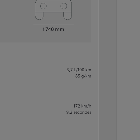
Largeur
1 740
mm
3,7
L/100 km
85
g/km
172
km/h
9,2
secondes