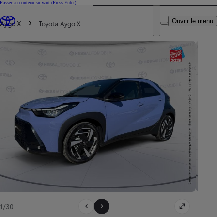
Passer au contenu suivant
(Press Enter)
DEALER NAME
Vous êtes ici
:
Ouvrir le menu
Trouvez un partenaire Toyota
Aygo X
Toyota Aygo X
1/30