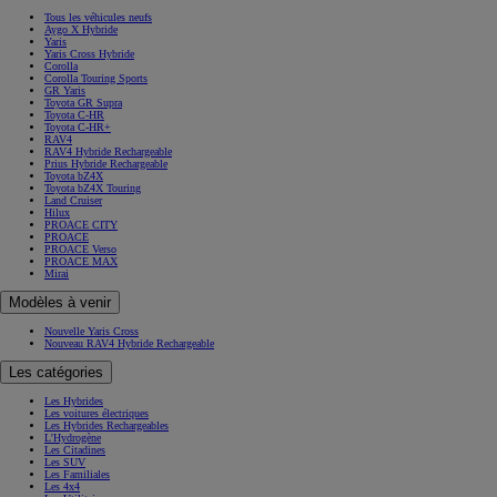
Tous les véhicules neufs
Aygo X Hybride
Yaris
Yaris Cross Hybride
Corolla
Corolla Touring Sports
GR Yaris
Toyota GR Supra
Toyota C-HR
Toyota C-HR+
RAV4
RAV4 Hybride Rechargeable
Prius Hybride Rechargeable
Toyota bZ4X
Toyota bZ4X Touring
Land Cruiser
Hilux
PROACE CITY
PROACE
PROACE Verso
PROACE MAX
Mirai
Modèles à venir
Nouvelle Yaris Cross
Nouveau RAV4 Hybride Rechargeable
Les catégories
Les Hybrides
Les voitures électriques
Les Hybrides Rechargeables
L'Hydrogène
Les Citadines
Les SUV
Les Familiales
Les 4x4