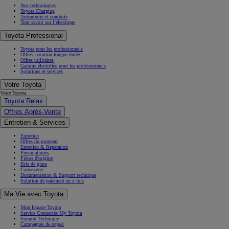
Nos technologies
Toyota Charging
Autonomie et conduite
Tout savoir sur l’électrique
Toyota Professional
Toyota pour les professionnels
Offres Location longue durée
Offres utilitaires
Gamme électrifiée pour les professionnels
Solutions et services
Votre Toyota
Votre Toyota
Toyota Relax
Offres Après-Vente
Entretien & Services
Entretien
Offres du moment
Entretien & Réparation
Pneumatiques
Pièces d'origine
Bris de glace
Carrosserie
Documentation & Support technique
Solution de paiement en x fois
Ma Vie avec Toyota
Mon Espace Toyota
Service Connectés My Toyota
Support Technique
Campagnes de rappel