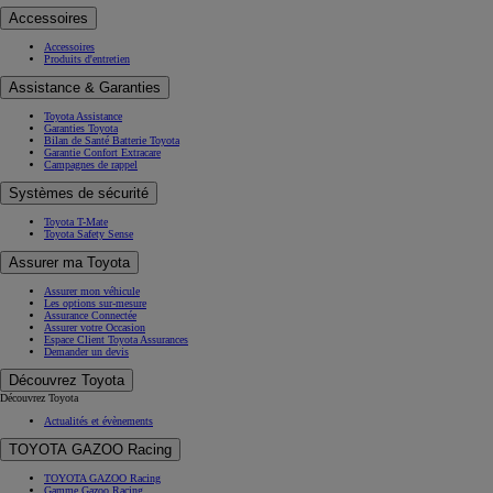
Accessoires
Accessoires
Produits d'entretien
Assistance & Garanties
Toyota Assistance
Garanties Toyota
Bilan de Santé Batterie Toyota
Garantie Confort Extracare
Campagnes de rappel
Systèmes de sécurité
Toyota T-Mate
Toyota Safety Sense
Assurer ma Toyota
Assurer mon véhicule
Les options sur-mesure
Assurance Connectée
Assurer votre Occasion
Espace Client Toyota Assurances
Demander un devis
Découvrez Toyota
Découvrez Toyota
Actualités et évènements
TOYOTA GAZOO Racing
TOYOTA GAZOO Racing
Gamme Gazoo Racing