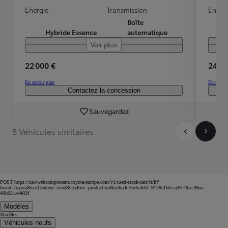
Energie
Transmission
Energ
Boîte
Hybride Essence
automatique
Voir plus
22 000 €
24 99
En savoir plus
En savoir
Contactez la concession
Sauvegardez
8 Véhicules similaires
POST https://usc-webcomponents.toyota-europe.com/v1/used-stock-cars/fr/fr?
brand=toyota&uscContext=used&uscEnv=production&vehicleForSaleId=9178c1bb-ca20-48ae-96aa-
40b021a4402f
Modèles
Modèles
Véhicules neufs