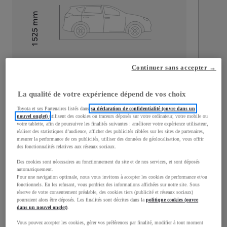
mm
1 525
Hauteur
Longueur
3 776
mm
Continuer sans accepter →
La qualité de votre expérience dépend de vos choix
Toyota et ses Partenaires listés dans
sa déclaration de confidentialité (ouvre dans un
nouvel onglet)
utilisent des cookies ou traceurs déposés sur votre ordinateur, votre mobile ou
votre tablette, afin de poursuivre les finalités suivantes : améliorer votre expérience utilisateur,
réaliser des statistiques d’audience, afficher des publicités ciblées sur les sites de partenaires,
Largeur
1 740
mm
mesurer la performance de ces publicités, utiliser des données de géolocalisation, vous offrir
des fonctionnalités relatives aux réseaux sociaux.
Des cookies sont nécessaires au fonctionnement du site et de nos services, et sont déposés
automatiquement.
Pour une navigation optimale, nous vous invitons à accepter les cookies de performance et/ou
Consommation mixte
fonctionnels. En les refusant, vous perdriez des informations affichées sur notre site. Sous
réserve de votre consentement préalable, des cookies tiers (publicité et réseaux sociaux)
pourraient alors être déposés. Les finalités sont décrites dans la
politique cookies (ouvre
Consommation mixte
3,8
L/100 km
dans un nouvel onglet)
.
Émissions CO2
87
g/km
Vous pouvez accepter les cookies, gérer vos préférences par finalité, modifier à tout moment