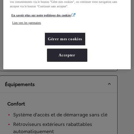
vos consentements via le bouton "Gérer mes cookies", ou continuer votre navigation sans
accepter via le bouton "Continuer sans accepter".
Performances
En savoir plus sur notre politique des cookies
Vitesse maximale
172
km/h
Lien vers les partenaires
Accélération 0-100km/h
9,2
secondes
Gérer mes cookies
Transmission
Roues motrices
Roues motrices avant
Accepter
Transmission
Boîte automatique
Équipements
Confort
Système d'accès et de démarrage sans clé
Rétroviseurs extérieurs rabattables
automatiquement