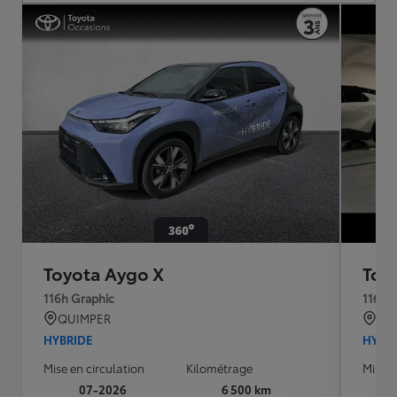
Toyota Aygo X
Toy
116h Graphic
116h 
QUIMPER
PAR
HYBRIDE
HYBR
Mise en circulation
Kilométrage
Mise e
07-2026
6 500 km