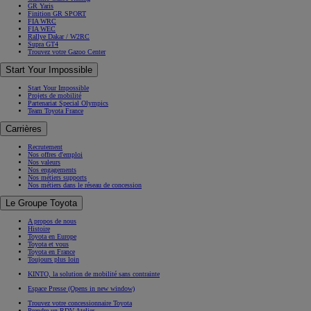
GR Yaris
Finition GR SPORT
FIA WRC
FIA WEC
Rallye Dakar / W2RC
Supra GT4
Trouvez votre Gazoo Center
Start Your Impossible
Start Your Impossible
Projets de mobilité
Partenariat Special Olympics
Team Toyota France
Carrières
Recrutement
Nos offres d'emploi
Nos valeurs
Nos engagements
Nos métiers supports
Nos métiers dans le réseau de concession
Le Groupe Toyota
A propos de nous
Histoire
Toyota en Europe
Toyota et vous
Toyota en France
Toujours plus loin
KINTO, la solution de mobilité sans contrainte
Espace Presse
(Opens in new window)
Trouvez votre concessionnaire Toyota
Prendre un RDV Atelier