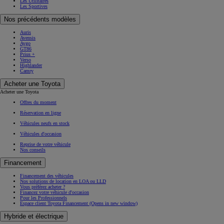
Les Utilitaires
Les Sportives
Nos précédents modèles
Auris
Avensis
Aygo
GT86
Prius +
Verso
Highlander
Camry
Acheter une Toyota
Acheter une Toyota
Offres du moment
Réservation en ligne
Véhicules neufs en stock
Véhicules d'occasion
Reprise de votre véhicule
Nos conseils
Financement
Financement des véhicules
Nos solutions de location en LOA ou LLD
Vous préférez acheter ?
Financez votre véhicule d'occasion
Pour les Professionnels
Espace client Toyota Financement
(Opens in new window)
Hybride et électrique