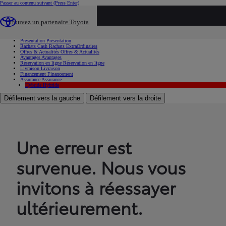
Passer au contenu suivant
(Press Enter)
...
Trouvez un partenaire Toyota
Voiture d'occasion
Présentation
Présentation
Rachats Cash
Rachats ExtraOrdinaires
Offres & Actualités
Offres & Actualités
Avantages
Avantages
Réservation en ligne
Réservation en ligne
Livraison
Livraison
Financement
Financement
Assurance
Assurance
Hybride
Hybride
Défilement vers la gauche
Défilement vers la droite
Une erreur est
survenue. Nous vous
invitons à réessayer
ultérieurement.