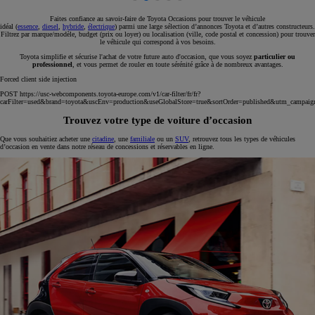
Faites confiance au savoir-faire de Toyota Occasions pour trouver le véhicule
idéal (
essence
,
diesel
,
hybride
,
électrique
) parmi une large sélection d’annonces Toyota et d’autres constructeurs.
Filtrez par marque/modèle, budget (prix ou loyer) ou localisation (ville, code postal et concession) pour trouver
le véhicule qui correspond à vos besoins.
Toyota simplifie et sécurise l'achat de votre future auto d'occasion, que vous soyez
particulier ou
professionnel
, et vous permet de rouler en toute sérénité grâce à de nombreux avantages.
Forced client side injection
POST https://usc-webcomponents.toyota-europe.com/v1/car-filter/fr/fr?
carFilter=used&brand=toyota&uscEnv=production&useGlobalStore=true&sortOrder=published&utm
Trouvez votre type de voiture d’occasion
Que vous souhaitiez acheter une
citadine
, une
familiale
ou un
SUV
, retrouvez tous les types de véhicules
d’occasion en vente dans notre réseau de concessions et réservables en ligne.