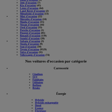
Jeep d'occasion
(7)
Kia d'occasion
(45)
Lexus d'occasion
(64)
Land Rover d'occasion
(2)
Mitsubishi d'occasion
(13)
Mini d'occasion
(22)
Mercedes d'occasion
(24)
Mazda d'occasion
(15)
Nissan d'occasion
(44)
Opel d'occasion
(33)
Porsche d'occasion
(1)
Peugeot d'occasion
(81)
Renault d'occasion
(139)
Suzuki d'occasion
(28)
Subaru d'occasion
(3)
Skoda d'occasion
(9)
Seat d'occasion
(10)
Toyota d'occasion
(9529)
Volvo d'occasion
(11)
Volkswagen d'occasion
(74)
Nos voitures d'occasion par catégorie
Carrosserie
Citadines
SUV
Familiales
Utilitaires
Berlines
Breaks
Énergie
Hybride
Hybride rechargeable
Diesel
Essence
Électrique