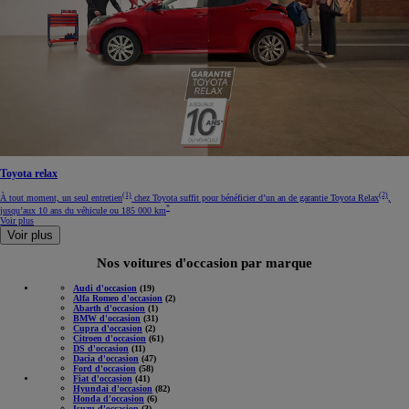
Toyota relax
(1)
(2)
À tout moment, un seul entretien
chez Toyota suffit pour bénéficier d’un an de garantie Toyota Relax
,
*
jusqu’aux 10 ans du véhicule ou 185 000 km
Voir plus
Voir plus
Nos voitures d'occasion par marque
Audi d'occasion
(19)
Alfa Romeo d'occasion
(2)
Abarth d'occasion
(1)
BMW d'occasion
(31)
Cupra d'occasion
(2)
Citroen d'occasion
(61)
DS d'occasion
(11)
Dacia d'occasion
(47)
Ford d'occasion
(58)
Fiat d'occasion
(41)
Hyundai d'occasion
(82)
Honda d'occasion
(6)
Isuzu d'occasion
(3)