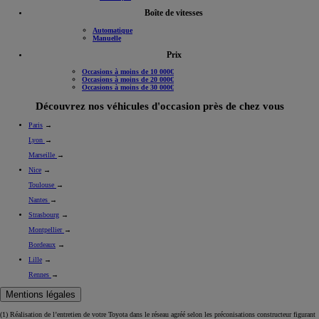
Boîte de vitesses
Automatique
Manuelle
Prix
Occasions à moins de 10 000€
Occasions à moins de 20 000€
Occasions à moins de 30 000€
Découvrez nos véhicules d'occasion près de chez vous
Paris
→
Lyon
→
Marseille
→
Nice
→
Toulouse
→
Nantes
→
Strasbourg
→
Montpellier
→
Bordeaux
→
Lille
→
Rennes
→
Mentions légales
(1) Réalisation de l’entretien de votre Toyota dans le réseau agréé selon les préconisations constructeur figurant