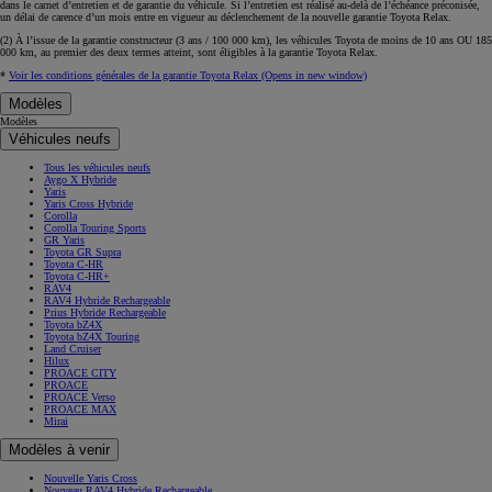
dans le carnet d’entretien et de garantie du véhicule. Si l’entretien est réalisé
au-delà de l’échéance
préconisée,
un délai de carence d’un mois
entre en vigueur au déclenchement de la nouvelle garantie Toyota Relax.
(2) À l’issue de la garantie constructeur (3 ans / 100 000 km), les véhicules Toyota de moins de 10 ans
OU
185
000 km, au premier des deux termes atteint, sont éligibles à la garantie Toyota Relax.
*
Voir les conditions générales de la garantie Toyota Relax
(Opens in new window)
Modèles
Modèles
Véhicules neufs
Tous les véhicules neufs
Aygo X Hybride
Yaris
Yaris Cross Hybride
Corolla
Corolla Touring Sports
GR Yaris
Toyota GR Supra
Toyota C-HR
Toyota C-HR+
RAV4
RAV4 Hybride Rechargeable
Prius Hybride Rechargeable
Toyota bZ4X
Toyota bZ4X Touring
Land Cruiser
Hilux
PROACE CITY
PROACE
PROACE Verso
PROACE MAX
Mirai
Modèles à venir
Nouvelle Yaris Cross
Nouveau RAV4 Hybride Rechargeable