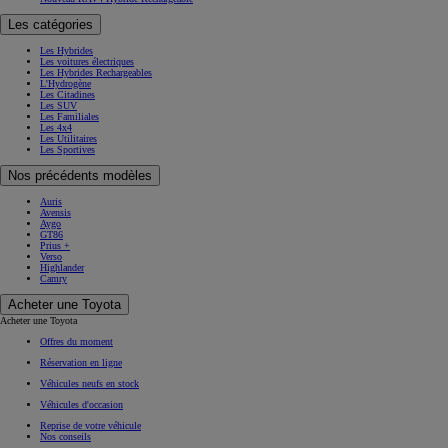
Les catégories
Les Hybrides
Les voitures électriques
Les Hybrides Rechargeables
L'Hydrogène
Les Citadines
Les SUV
Les Familiales
Les 4x4
Les Utilitaires
Les Sportives
Nos précédents modèles
Auris
Avensis
Aygo
GT86
Prius +
Verso
Highlander
Camry
Acheter une Toyota
Acheter une Toyota
Offres du moment
Réservation en ligne
Véhicules neufs en stock
Véhicules d'occasion
Reprise de votre véhicule
Nos conseils