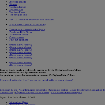
A propos de nous
Histoire
Toyota en Europe
Toyota et vous
Toyota en France
Toujours plus loin
KINTO, la solution de mobilité sans contrainte
Espace Presse
(Opens in new window)
Trouvez votre concessionnaire Toyota
Prendre un RDV Atelier
Essayez une Toyota
Contactez-nous
Foire aux questions
(Opens in new window)
(Opens in new window)
(Opens in new window)
(Opens in new window)
(Opens in new window)
(Opens in new window)
(Opens in new window)
(Opens in new window)
Pour les trajets courts, privilégiez la marche ou le vélo #SeDéplacerMoinsPolluer
Pensez à covoiturer #SeDéplacerMoinsPolluer
Au quotidien, prenez les transports en commun #SeDéplacerMoinsPolluer
Retrouvez les étiquettes énergétiques de nos modèles
(Opens in new window)
Réglement du site
|
Vos informations personnelles
|
Gestion des cookies
|
Centre de préférences
|
Déclaration de
confidentialité
|
Règlement européen sur les données
|
Code de conduite
download (pdf(
Toyota. Tous droits réservés. © 2026
Informations légales
Accessibilité : non conforme