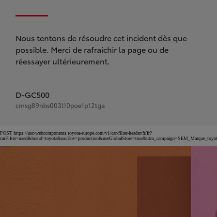
Nous tentons de résoudre cet incident dès que
possible. Merci de rafraichir la page ou de
réessayer ultérieurement.
D-GC500
cmsg89nbs003l10poe1p12tga
POST https://usc-webcomponents.toyota-europe.com/v1/car-filter-header/fr/fr?
carFilter=used&brand=toyota&uscEnv=production&useGlobalStore=true&utm_campaign=SEM_Marqu