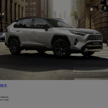
SUV
 véhicule.
e si vous