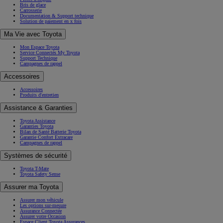
Bris de glace
Carrosserie
Documentation & Support technique
Solution de paiement en x fois
Ma Vie avec Toyota
Mon Espace Toyota
Service Connectés My Toyota
Support Technique
Campagnes de rappel
Accessoires
Accessoires
Produits d'entretien
Assistance & Garanties
Toyota Assistance
Garanties Toyota
Bilan de Santé Batterie Toyota
Garantie Confort Extracare
Campagnes de rappel
Systèmes de sécurité
Toyota T-Mate
Toyota Safety Sense
Assurer ma Toyota
Assurer mon véhicule
Les options sur-mesure
Assurance Connectée
Assurer votre Occasion
Espace Client Toyota Assurances