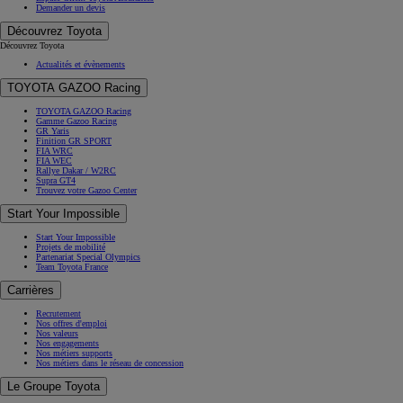
Demander un devis
Découvrez Toyota
Découvrez Toyota
Actualités et évènements
TOYOTA GAZOO Racing
TOYOTA GAZOO Racing
Gamme Gazoo Racing
GR Yaris
Finition GR SPORT
FIA WRC
FIA WEC
Rallye Dakar / W2RC
Supra GT4
Trouvez votre Gazoo Center
Start Your Impossible
Start Your Impossible
Projets de mobilité
Partenariat Special Olympics
Team Toyota France
Carrières
Recrutement
Nos offres d'emploi
Nos valeurs
Nos engagements
Nos métiers supports
Nos métiers dans le réseau de concession
Le Groupe Toyota