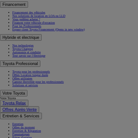
Financement
Financement des véhicules
Nos solutions de location en LOA ou LLD
Vous préférez acheter ?
Financez votre véhicule d'occasion
Pour les Professionnels
Espace client Toyota Financement
(Opens in new window)
Hybride et électrique
Nos technologies
Toyota Charging
Autonomie et conduite
Tout savoir sur l’électrique
Toyota Professional
Toyota pour les professionnels
Offres Location longue durée
Offres utilitaires
Gamme électrifiée pour les professionnels
Solutions et services
Votre Toyota
Votre Toyota
Toyota Relax
Offres Après-Vente
Entretien & Services
Entretien
Offres du moment
Entretien & Réparation
Pneumatiques
Pièces d'origine