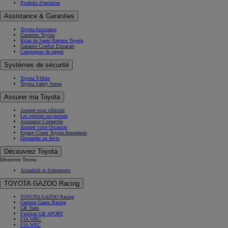
Produits d'entretien
Assistance & Garanties
Toyota Assistance
Garanties Toyota
Bilan de Santé Batterie Toyota
Garantie Confort Extracare
Campagnes de rappel
Systèmes de sécurité
Toyota T-Mate
Toyota Safety Sense
Assurer ma Toyota
Assurer mon véhicule
Les options sur-mesure
Assurance Connectée
Assurer votre Occasion
Espace Client Toyota Assurances
Demander un devis
Découvrez Toyota
Découvrez Toyota
Actualités et évènements
TOYOTA GAZOO Racing
TOYOTA GAZOO Racing
Gamme Gazoo Racing
GR Yaris
Finition GR SPORT
FIA WRC
FIA WEC