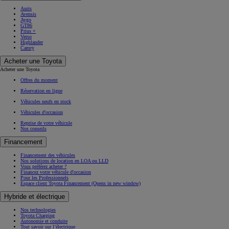
Auris
Avensis
Aygo
GT86
Prius +
Verso
Highlander
Camry
Acheter une Toyota
Acheter une Toyota
Offres du moment
Réservation en ligne
Véhicules neufs en stock
Véhicules d'occasion
Reprise de votre véhicule
Nos conseils
Financement
Financement des véhicules
Nos solutions de location en LOA ou LLD
Vous préférez acheter ?
Financez votre véhicule d'occasion
Pour les Professionnels
Espace client Toyota Financement
(Opens in new window)
Hybride et électrique
Nos technologies
Toyota Charging
Autonomie et conduite
Tout savoir sur l’électrique