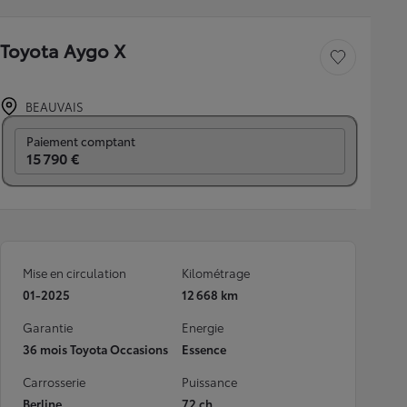
Toyota Aygo X
Sauvegarder le véh
BEAUVAIS
Prix mensuel
Paiement comptant
15 790 €
Mise en circulation
Kilométrage
01-2025
12 668 km
Garantie
Energie
36 mois Toyota Occasions
Essence
Carrosserie
Puissance
Berline
72 ch