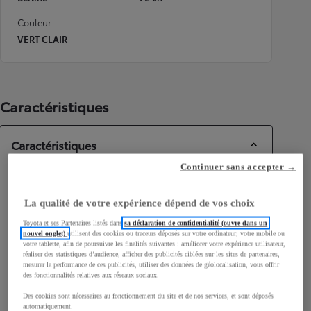
Couleur
VERT CLAIR
Caractéristiques
Caractéristiques
Continuer sans accepter →
Dimensions & Carrosserie
La qualité de votre expérience dépend de vos choix
Portes
5
Toyota et ses Partenaires listés dans
sa déclaration de confidentialité (ouvre dans un
Places
4
nouvel onglet)
utilisent des cookies ou traceurs déposés sur votre ordinateur, votre mobile ou
votre tablette, afin de poursuivre les finalités suivantes : améliorer votre expérience utilisateur,
réaliser des statistiques d’audience, afficher des publicités ciblées sur les sites de partenaires,
mesurer la performance de ces publicités, utiliser des données de géolocalisation, vous offrir
des fonctionnalités relatives aux réseaux sociaux.
Des cookies sont nécessaires au fonctionnement du site et de nos services, et sont déposés
mm
automatiquement.