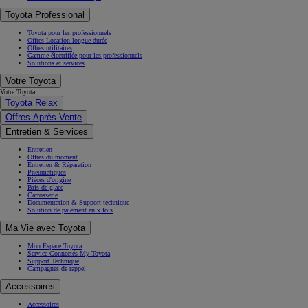
Toyota Professional
Toyota pour les professionnels
Offres Location longue durée
Offres utilitaires
Gamme électrifiée pour les professionnels
Solutions et services
Votre Toyota
Votre Toyota
Toyota Relax
Offres Après-Vente
Entretien & Services
Entretien
Offres du moment
Entretien & Réparation
Pneumatiques
Pièces d'origine
Bris de glace
Carrosserie
Documentation & Support technique
Solution de paiement en x fois
Ma Vie avec Toyota
Mon Espace Toyota
Service Connectés My Toyota
Support Technique
Campagnes de rappel
Accessoires
Accessoires