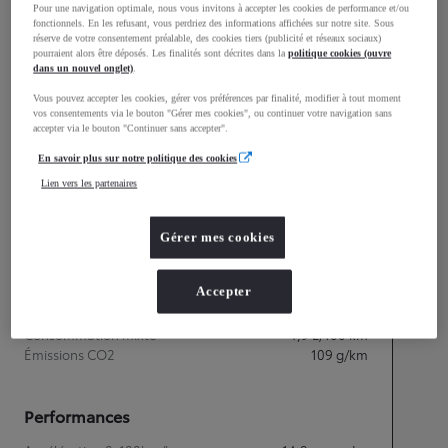
Pour une navigation optimale, nous vous invitons à accepter les cookies de performance et/ou
1 510
fonctionnels. En les refusant, vous perdriez des informations affichées sur notre site. Sous
Hauteur
réserve de votre consentement préalable, des cookies tiers (publicité et réseaux sociaux)
pourraient alors être déposés. Les finalités sont décrites dans la
politique cookies (ouvre
dans un nouvel onglet)
.
Longueur
3 700
mm
Vous pouvez accepter les cookies, gérer vos préférences par finalité, modifier à tout moment
vos consentements via le bouton "Gérer mes cookies", ou continuer votre navigation sans
accepter via le bouton "Continuer sans accepter".
En savoir plus sur notre politique des cookies
Lien vers les partenaires
Gérer mes cookies
Accepter
Consommation mixte
Consommation mixte
4,9
L/100 km
Émissions CO2
109
g/km
Performances