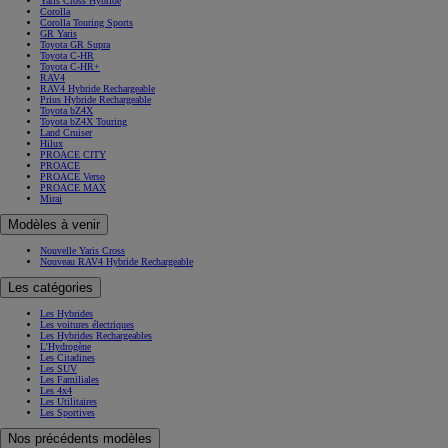
Yaris Cross Hybride
Corolla
Corolla Touring Sports
GR Yaris
Toyota GR Supra
Toyota C-HR
Toyota C-HR+
RAV4
RAV4 Hybride Rechargeable
Prius Hybride Rechargeable
Toyota bZ4X
Toyota bZ4X Touring
Land Cruiser
Hilux
PROACE CITY
PROACE
PROACE Verso
PROACE MAX
Mirai
Modèles à venir
Nouvelle Yaris Cross
Nouveau RAV4 Hybride Rechargeable
Les catégories
Les Hybrides
Les voitures électriques
Les Hybrides Rechargeables
L'Hydrogène
Les Citadines
Les SUV
Les Familiales
Les 4x4
Les Utilitaires
Les Sportives
Nos précédents modèles