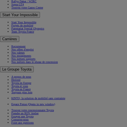
Rallye Dakar / W2RC
Supra GT4
Trouvez votre Gazoo Center
Start Your Impossible
Start Your Impossible
Projets de mobilité
Partenariat Special Olympics
Team Toyota France
Carrières
Recrutement
Nos offres d'emploi
Nos valeurs
Nos engagements
Nos métiers supports
Nos métiers dans le réseau de concession
Le Groupe Toyota
A propos de nous
Histoire
Toyota en Europe
Toyota et vous
Toyota en France
Toujours plus loin
KINTO, la solution de mobilité sans contrainte
Espace Presse
(Opens in new window)
Trouvez votre concessionnaire Toyota
Prendre un RDV Atelier
Essayez une Toyota
Contactez-nous
Foire aux questions