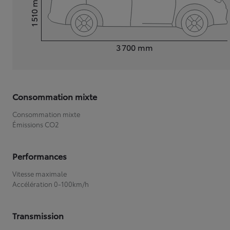
1 510
Hauteur
Longueur
3 700
mm
Consommation mixte
Consommation mixte
Émissions CO2
Performances
Vitesse maximale
Accélération 0-100km/h
Transmission