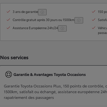
3 ans de garantie
150 po
Contrôle gratuit après 30 jours ou 1500km
Satisf
Assistance Européenne 24h/24
Véhic
passa
Nos services
TOYOTA C-HR
HYBRIDE OU HYBRIDE RECHARGEABLE
Disponible rapidement
Garantie & Avantages Toyota Occasions
Garantie Toyota Occasions Plus, 150 points de contrôle, c
1500km, satisfait ou échangé, assistance européenne 24
rapatriement des passagers