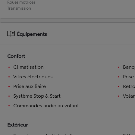
Roues motrices
Transmission
À partir de 19 700 €
Nouvelle Yaris Cross
HYBRIDE
Disponible prochainement
Équipements
Confort
Climatisation
Banqu
Vitres électriques
Prise
Prise auxiliaire
Rétro
Système Stop & Start
Volan
Commandes audio au volant
Extérieur