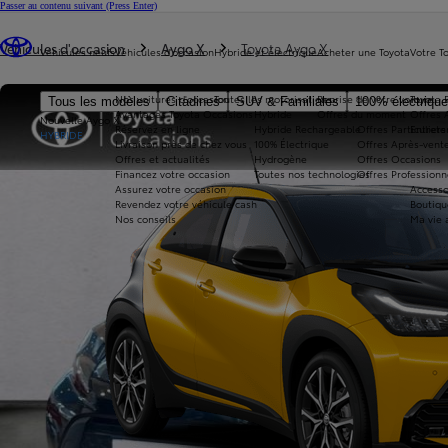
Passer au contenu suivant
(Press Enter)
Vous êtes ici
:
Véhicules d'occasion
Aygo X
Toyota Aygo X
Véhicules neufs
Véhicules d'occasion
Hybride et électrique
Acheter une Toyota
Votre T
Nos voitures d'occasion
Toutes les motorisations
Reprise de votre voiture
Toyota 
Tous les modèles
Citadines
SUV & Familiales
100% électriqu
Avantages Toyota Occasions
Hybride
Offres du moment
Offres 
Nouvelle Aygo X
Réservez en ligne
Hybride Rechargeable
Offres Particuliers
Entrete
HYBRIDE
Livraison près de chez vous
100% Électrique
Offres Après-vente
Offres et actualités
Hydrogène
Offres Occasions
Financez votre occasion
Toutes nos technologies
Offres Professionn
Assurez votre occasion
Accesso
Revendez votre véhicule cash
Boutiqu
Nos conseils
Ma vie 