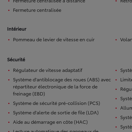
Fermeture centralisée à distance
Rétro
Fermeture centralisée
Intérieur
Pommeau de levier de vitesse en cuir
Volan
Sécurité
Régulateur de vitesse adaptatif
Systè
Système d'antiblocage des roues (ABS) avec
Limit
répartiteur électronique de la force de
Régul
freinage (EBD)
Systè
Système de sécurité pré-collision (PCS)
Allu
Système d'alerte de sortie de file (LDA)
Systè
Aide au démarrage en côte (HAC)
Systè
Lecture automatique des panneaux de