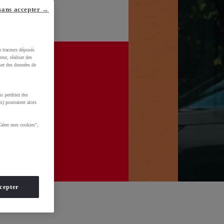
sans accepter →
u traceurs déposés
eur, réaliser des
iser des données de
s perdriez des
x) pourraient alors
Gérer mes cookies",
cepter