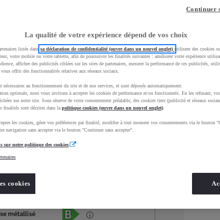
Continuer 
La qualité de votre expérience dépend de vos choix
rtenaires listés dans
sa déclaration de confidentialité (ouvre dans un nouvel onglet)
utilisent des cookies o
teur, votre mobile ou votre tablette, afin de poursuivre les finalités suivantes : améliorer votre expérience utilisat
udience, afficher des publicités ciblées sur les sites de partenaires, mesurer la performance de ces publicités, util
 vous offrir des fonctionnalités relatives aux réseaux sociaux.
t nécessaires au fonctionnement du site et de nos services, et sont déposés automatiquement.
tion optimale, nous vous invitons à accepter les cookies de performance et/ou fonctionnels. En les refusant, vou
ichées sur notre site. Sous réserve de votre consentement préalable, des cookies tiers (publicité et réseaux sociau
s finalités sont décrites dans la
politique cookies (ouvre dans un nouvel onglet)
.
epter les cookies, gérer vos préférences par finalité, modifier à tout moment vos consentements via le bouton "
Services
Concession
re navigation sans accepter via le bouton "Continuer sans accepter".
s sur notre politique des cookies
rtenaires
Energie
oyota Occasions
Essence
es cookies
Ac
Étiquette énergétique
se métallisé