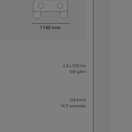
Largeur
1 740
mm
4,8
L/100 km
108
g/km
158
km/h
14,9
secondes