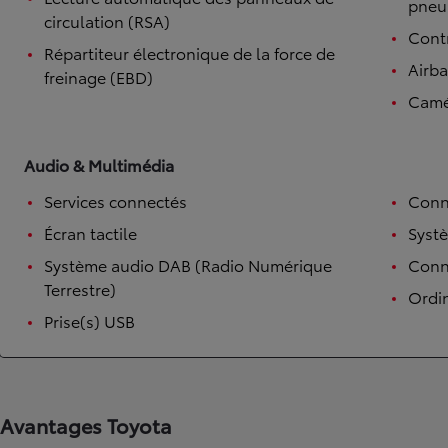
pneu
circulation (RSA)
Contr
Répartiteur électronique de la force de
Airb
freinage (EBD)
Camé
Audio & Multimédia
Services connectés
Conn
Écran tactile
Syst
Système audio DAB (Radio Numérique
Conne
Terrestre)
Ordi
Prise(s) USB
Avantages Toyota