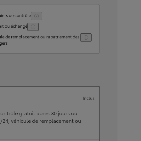
ints de contrôle
ait ou échangé
ule de remplacement ou rapatriement des
gers
Inclus
ontrôle gratuit après 30 jours ou
h/24, véhicule de remplacement ou