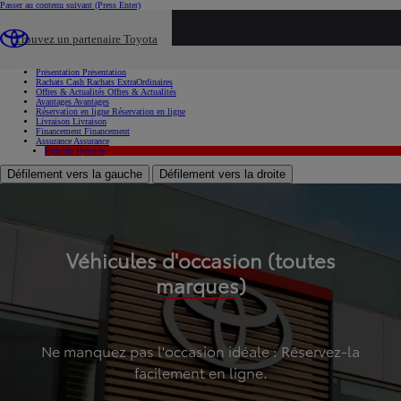
Passer au contenu suivant
(Press Enter)
...
Trouvez un partenaire Toyota
Voiture d'occasion
Présentation
Présentation
Rachats Cash
Rachats ExtraOrdinaires
Offres & Actualités
Offres & Actualités
Avantages
Avantages
Réservation en ligne
Réservation en ligne
Livraison
Livraison
Financement
Financement
Assurance
Assurance
Hybride
Hybride
Défilement vers la gauche
Défilement vers la droite
Véhicules d'occasion (toutes
marques)
Ne manquez pas l'occasion idéale : Réservez-la
facilement en ligne.