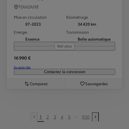
TOULOUSE
Mise en circulation
Kilométrage
07-2023
34 420 km
Energie
Transmission
Essence
Boîte automatique
Voir plus
16 990 €
En savoir plus
Contactez la concession
Comparez
Sauvegardez
...
1
2
3
4
5
930
Previous page
Next page