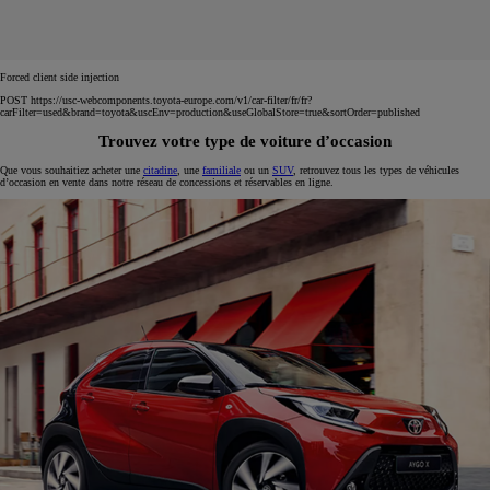
Forced client side injection
POST https://usc-webcomponents.toyota-europe.com/v1/car-filter/fr/fr?
carFilter=used&brand=toyota&uscEnv=production&useGlobalStore=true&sortOrder=published
Trouvez votre type de voiture d’occasion
Que vous souhaitiez acheter une
citadine
, une
familiale
ou un
SUV
, retrouvez tous les types de véhicules
d’occasion en vente dans notre réseau de concessions et réservables en ligne.