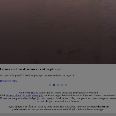
Réservez en ligne votre occasion pour 1€ seulement
Réservez en ligne
Faites confiance au savoir-faire de Toyota Occasions pour trouver le véhicule
idéal (
essence
,
diesel
,
hybride
,
électrique
) parmi une large sélection d’annonces Toyota et d’autres constructeurs.
Filtrez par marque/modèle, budget (prix ou loyer) ou localisation (ville, code postal et concession) pour trouver
le véhicule qui correspond à vos besoins.
Toyota simplifie et sécurise l'achat de votre future auto d'occasion, que vous soyez
particulier ou
professionnel
, et vous permet de rouler en toute sérénité grâce à de nombreux avantages.