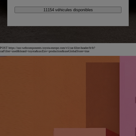
11154 véhicules disponibles
POST https://usc-webcomponents.toyota-europe.com/v1/car-filter-header/fr/fr?
carFilter=used&brand=toyota&uscEnv=production&useGlobalStore=true