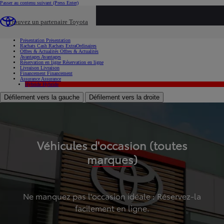
Passer au contenu suivant
(Press Enter)
...
Trouvez un partenaire Toyota
Voiture d'occasion
Présentation
Présentation
Rachats Cash
Rachats ExtraOrdinaires
Offres & Actualités
Offres & Actualités
Avantages
Avantages
Réservation en ligne
Réservation en ligne
Livraison
Livraison
Financement
Financement
Assurance
Assurance
Hybride
Hybride
Défilement vers la gauche
Défilement vers la droite
Véhicules d'occasion (toutes
marques)
Ne manquez pas l'occasion idéale : Réservez-la
facilement en ligne.