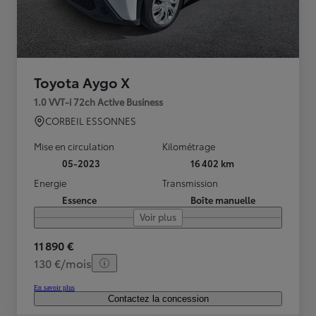
Toyota Aygo X
1.0 VVT-i 72ch Active Business
CORBEIL ESSONNES
Mise en circulation
Kilométrage
05-2023
16 402 km
Energie
Transmission
Essence
Boîte manuelle
Voir plus
11 890 €
130 €/mois
En savoir plus
Contactez la concession