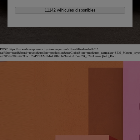
11142 véhicules disponibles
POST https://usc-webcomponents.toyota-europe.com/v1/car-filter-header/fr/fr?
carFilter=used&brand=toyota&uscEnv=production&useGlobalStore=true&utm_campaign=SEM_Marqu
uIrZ8SK238Kn6x2OwfL2isPTEXM0MwD0BvOsZGv7GXbVu52B_rl2xoCnw4QAvD_BwE