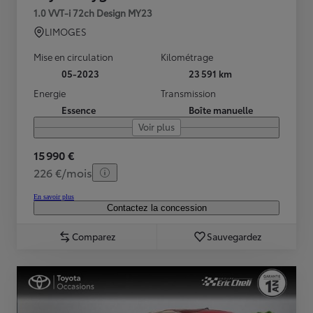
1.0 VVT-i 72ch Design MY23
LIMOGES
Mise en circulation
Kilométrage
05-2023
23 591 km
Energie
Transmission
Essence
Boîte manuelle
Voir plus
15 990 €
226 €/mois
En savoir plus
Contactez la concession
Comparez
Sauvegardez