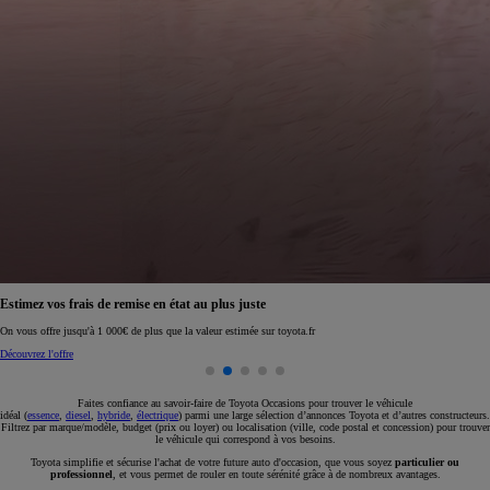
Réservez en ligne votre occasion pour 1€ seulement
Réservez en ligne
Faites confiance au savoir-faire de Toyota Occasions pour trouver le véhicule
idéal (
essence
,
diesel
,
hybride
,
électrique
) parmi une large sélection d’annonces Toyota et d’autres constructeurs.
Filtrez par marque/modèle, budget (prix ou loyer) ou localisation (ville, code postal et concession) pour trouver
le véhicule qui correspond à vos besoins.
Toyota simplifie et sécurise l'achat de votre future auto d'occasion, que vous soyez
particulier ou
professionnel
, et vous permet de rouler en toute sérénité grâce à de nombreux avantages.