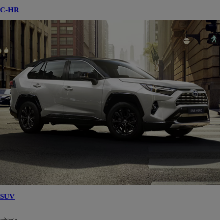
C-HR
SUV