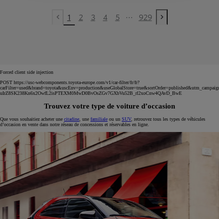
...
1
2
3
4
5
929
Previous page
Next page
Forced client side injection
POST https://usc-webcomponents.toyota-europe.com/v1/car-filter/fr/fr?
carFilter=used&brand=toyota&uscEnv=production&useGlobalStore=true&sortOrder=published&utm
uIrZ8SK238Kn6x2OwfL2isPTEXM0MwD0BvOsZGv7GXbVu52B_rl2xoCnw4QAvD_BwE
Trouvez votre type de voiture d’occasion
Que vous souhaitiez acheter une
citadine
, une
familiale
ou un
SUV
, retrouvez tous les types de véhicules
d’occasion en vente dans notre réseau de concessions et réservables en ligne.