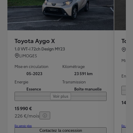
Toyota Aygo X
Toy
1.0 VVT-i 72ch Design MY23
TO
LIMOGES
Mise e
Mise en circulation
Kilométrage
05-2023
23 591 km
Energ
Energie
Transmission
Essence
Boîte manuelle
Voir plus
14 39
15 990 €
226 €/mois
En savoir plus
En savoir
Contactez la concession