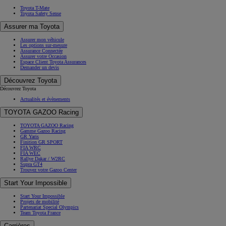
Toyota T-Mate
Toyota Safety Sense
Assurer ma Toyota
Assurer mon véhicule
Les options sur-mesure
Assurance Connectée
Assurer votre Occasion
Espace Client Toyota Assurances
Demander un devis
Découvrez Toyota
Découvrez Toyota
Actualités et évènements
TOYOTA GAZOO Racing
TOYOTA GAZOO Racing
Gamme Gazoo Racing
GR Yaris
Finition GR SPORT
FIA WRC
FIA WEC
Rallye Dakar / W2RC
Supra GT4
Trouvez votre Gazoo Center
Start Your Impossible
Start Your Impossible
Projets de mobilité
Partenariat Special Olympics
Team Toyota France
Carrières