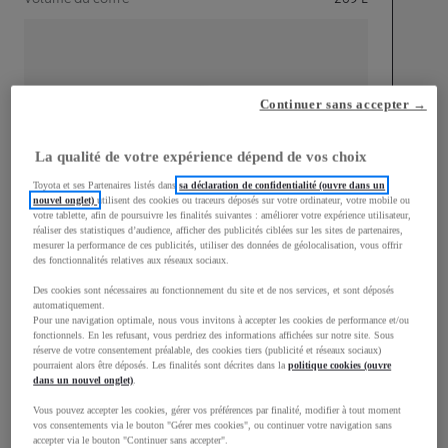
Continuer sans accepter →
mm
1 510
Hauteur
La qualité de votre expérience dépend de vos choix
Toyota et ses Partenaires listés dans
sa déclaration de confidentialité (ouvre dans un
Longueur
3 700
mm
nouvel onglet)
utilisent des cookies ou traceurs déposés sur votre ordinateur, votre mobile ou
votre tablette, afin de poursuivre les finalités suivantes : améliorer votre expérience utilisateur,
réaliser des statistiques d’audience, afficher des publicités ciblées sur les sites de partenaires,
mesurer la performance de ces publicités, utiliser des données de géolocalisation, vous offrir
des fonctionnalités relatives aux réseaux sociaux.
Des cookies sont nécessaires au fonctionnement du site et de nos services, et sont déposés
automatiquement.
Pour une navigation optimale, nous vous invitons à accepter les cookies de performance et/ou
fonctionnels. En les refusant, vous perdriez des informations affichées sur notre site. Sous
Largeur
1 740
mm
réserve de votre consentement préalable, des cookies tiers (publicité et réseaux sociaux)
pourraient alors être déposés. Les finalités sont décrites dans la
politique cookies (ouvre
dans un nouvel onglet)
.
Vous pouvez accepter les cookies, gérer vos préférences par finalité, modifier à tout moment
vos consentements via le bouton "Gérer mes cookies", ou continuer votre navigation sans
Consommation mixte
accepter via le bouton "Continuer sans accepter".