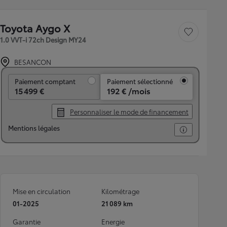
Toyota Aygo X
Sauvegarder le véh
1.0 VVT-i 72ch Design MY24
BESANCON
Paiement comptant
Paiement comptant
Paiement sélectionné
15 499 €
192 € /mois
Personnaliser le mode de financement
Mentions légales
Mise en circulation
Kilométrage
01-2025
21 089 km
Garantie
Energie