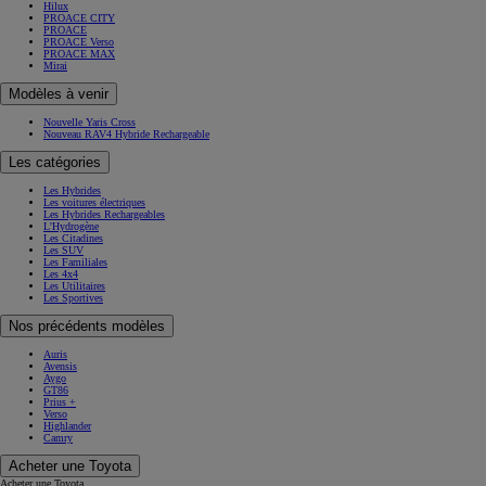
Hilux
PROACE CITY
PROACE
PROACE Verso
PROACE MAX
Mirai
Modèles à venir
Nouvelle Yaris Cross
Nouveau RAV4 Hybride Rechargeable
Les catégories
Les Hybrides
Les voitures électriques
Les Hybrides Rechargeables
L'Hydrogène
Les Citadines
Les SUV
Les Familiales
Les 4x4
Les Utilitaires
Les Sportives
Nos précédents modèles
Auris
Avensis
Aygo
GT86
Prius +
Verso
Highlander
Camry
Acheter une Toyota
Acheter une Toyota