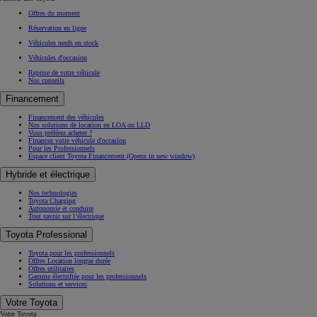
Offres du moment
Réservation en ligne
Véhicules neufs en stock
Véhicules d'occasion
Reprise de votre véhicule
Nos conseils
Financement
Financement des véhicules
Nos solutions de location en LOA ou LLD
Vous préférez acheter ?
Financez votre véhicule d'occasion
Pour les Professionnels
Espace client Toyota Financement
(Opens in new window)
Hybride et électrique
Nos technologies
Toyota Charging
Autonomie et conduite
Tout savoir sur l’électrique
Toyota Professional
Toyota pour les professionnels
Offres Location longue durée
Offres utilitaires
Gamme électrifiée pour les professionnels
Solutions et services
Votre Toyota
Votre Toyota