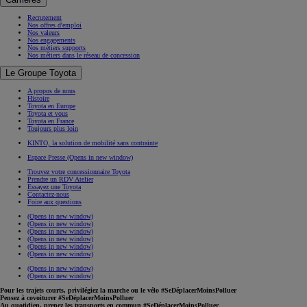
Recrutement
Nos offres d'emploi
Nos valeurs
Nos engagements
Nos métiers supports
Nos métiers dans le réseau de concession
Le Groupe Toyota
A propos de nous
Histoire
Toyota en Europe
Toyota et vous
Toyota en France
Toujours plus loin
KINTO, la solution de mobilité sans contrainte
Espace Presse
(Opens in new window)
Trouvez votre concessionnaire Toyota
Prendre un RDV Atelier
Essayez une Toyota
Contactez-nous
Foire aux questions
(Opens in new window)
(Opens in new window)
(Opens in new window)
(Opens in new window)
(Opens in new window)
(Opens in new window)
(Opens in new window)
(Opens in new window)
Pour les trajets courts, privilégiez la marche ou le vélo #SeDéplacerMoinsPolluer
Pensez à covoiturer #SeDéplacerMoinsPolluer
Au quotidien, prenez les transports en commun #SeDéplacerMoinsPolluer