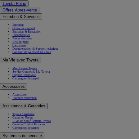
Toyota Relax
Offres Après-Vente
Entretien & Services
Entretien
Offres du moment
Entretien & Réparation
Pneumatiques
Pièces d'origine
Bris de glace
Carrosserie
Documentation & Support technique
Solution de paiement en x fois
Ma Vie avec Toyota
Mon Espace Toyota
Service Connectés My Toyota
Support Technique
Campagnes de rappel
Accessoires
Accessoires
Produits d'entretien
Assistance & Garanties
Toyota Assistance
Garanties Toyota
Bilan de Santé Batterie Toyota
Garantie Confort Extracare
Campagnes de rappel
Systèmes de sécurité