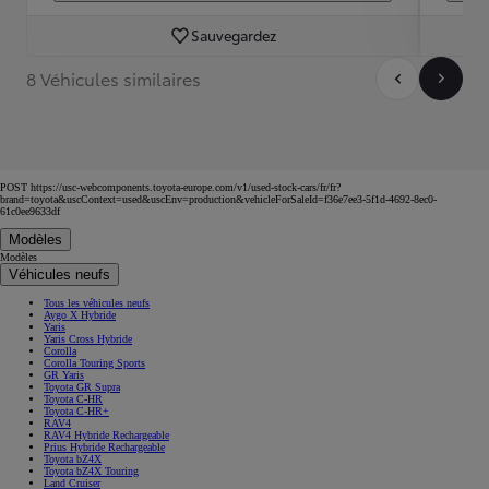
Sauvegardez
8 Véhicules similaires
POST https://usc-webcomponents.toyota-europe.com/v1/used-stock-cars/fr/fr?
brand=toyota&uscContext=used&uscEnv=production&vehicleForSaleId=f36e7ee3-5f1d-4692-8ec0-
61c0ee9633df
Modèles
Modèles
Véhicules neufs
Tous les véhicules neufs
Aygo X Hybride
Yaris
Yaris Cross Hybride
Corolla
Corolla Touring Sports
GR Yaris
Toyota GR Supra
Toyota C-HR
Toyota C-HR+
RAV4
RAV4 Hybride Rechargeable
Prius Hybride Rechargeable
Toyota bZ4X
Toyota bZ4X Touring
Land Cruiser