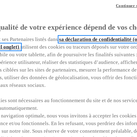
Continuer 
M
ualité de votre expérience dépend de vos ch
 ses Partenaires listés dans
sa déclaration de confidentialité 
l onglet)
utilisent des cookies ou traceurs déposés sur votre or
ile ou votre tablette, afin de poursuivre les finalités suivantes 
érience utilisateur, réaliser des statistiques d’audience, affiche
s ciblées sur les sites de partenaires, mesurer la performance de
s, utiliser des données de géolocalisation, vous offrir des fonct
 aux réseaux sociaux.
es sont nécessaires au fonctionnement du site et de nos service
automatiquement.
 navigation optimale, nous vous invitons à accepter les cookies
nce et/ou fonctionnels. En les refusant, vous perdriez des info
Services
Concession
 sur notre site. Sous réserve de votre consentement préalable, 