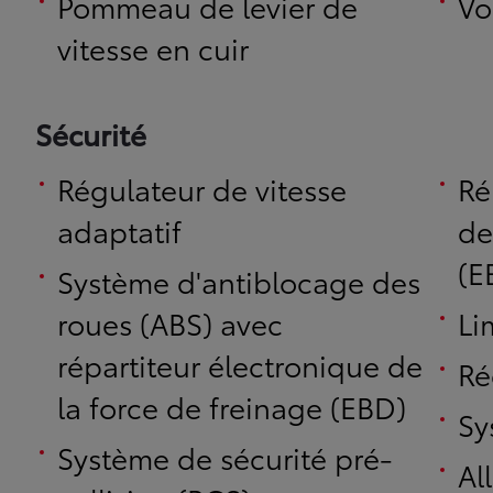
Pommeau de levier de
Vo
vitesse en cuir
Sécurité
Régulateur de vitesse
Ré
adaptatif
de
(E
Système d'antiblocage des
roues (ABS) avec
Li
répartiteur électronique de
Ré
la force de freinage (EBD)
Sy
Système de sécurité pré-
Al