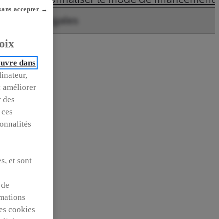
sans accepter →
entions légales
oix
(ouvre dans
dinateur,
: améliorer
r des
 ces
ionnalités
s, et sont
 de
rmations
des cookies