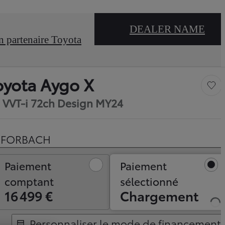
DEALER NAME
n partenaire Toyota
oyota Aygo X
Sauv
0 VVT-i 72ch Design MY24
FORBACH
aiement comptant
Paiement
Paiement
comptant
sélectionné
16 499 €
Chargement
Personnaliser le mode de financement