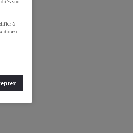
alités sont
difier à
ontinuer
epter