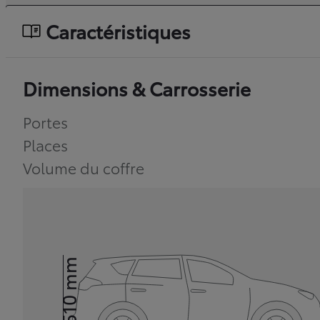
Caractéristiques
Dimensions & Carrosserie
Portes
Places
Volume du coffre
mm
1 510
Hauteur