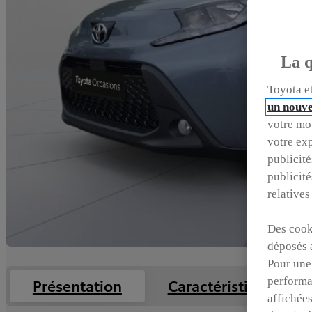
La q
Toyota et
un nouve
votre mob
votre exp
publicité
publicité
relatives
Des cooki
déposés 
Pour une
performa
Présentation
Caractéristiques
affichées