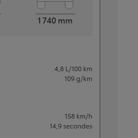
Largeur
1 740
mm
4,8
L/100 km
109
g/km
158
km/h
14,9
secondes