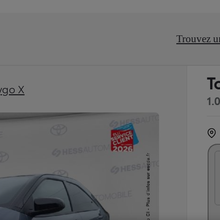
Trouvez u
T
ygo X
1.
P