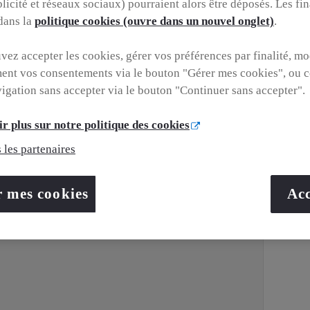
blicité et réseaux sociaux) pourraient alors être déposés. Les fin
 dans la
politique cookies (ouvre dans un nouvel onglet)
.
ntie
Energie
ez accepter les cookies, gérer vos préférences par finalité, mo
is Toyota
Essence
ent vos consentements via le bouton "Gérer mes cookies", ou c
vigation sans accepter via le bouton "Continuer sans accepter".
sions
r plus sur notre politique des cookies
eur
Étiquette
 les partenaires
énergétique
n Gris
tine/Toit
r mes cookies
Acc