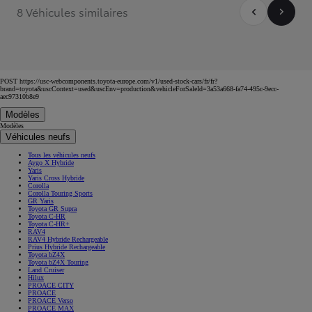
8 Véhicules similaires
POST https://usc-webcomponents.toyota-europe.com/v1/used-stock-cars/fr/fr?
brand=toyota&uscContext=used&uscEnv=production&vehicleForSaleId=3a53a668-fa74-495c-9ecc-
aec97310b8e9
Modèles
Modèles
Véhicules neufs
Tous les véhicules neufs
Aygo X Hybride
Yaris
Yaris Cross Hybride
Corolla
Corolla Touring Sports
GR Yaris
Toyota GR Supra
Toyota C-HR
Toyota C-HR+
RAV4
RAV4 Hybride Rechargeable
Prius Hybride Rechargeable
Toyota bZ4X
Toyota bZ4X Touring
Land Cruiser
Hilux
PROACE CITY
PROACE
PROACE Verso
PROACE MAX