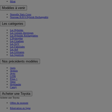
Mirai
Modèles à venir
Nouvelle Yaris Cross
Nouveau RAV4 Hybride Rechargeable
Les catégories
Les Hybrides
Les voitures électriques
Les Hybrides Rechargeables
L'Hydrogène
Les Citadines
Les SUV
Les Familiales
Les 4x4
Les Utilitaires
Les Sportives
Nos précédents modèles
Auris
Avensis
Aygo
GT86
Prius +
Verso
Highlander
Camry
Acheter une Toyota
Acheter une Toyota
Offres du moment
Réservation en ligne