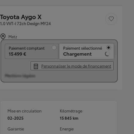
Toyota Aygo X
Sauvegarder le véh
1.0 VVT-i 72ch Design MY24
Metz
Paiement comptant
Paiement comptant
Paiement sélectionné
15 499 €
Chargement
Personnaliser le mode de financement
Mentions légales
Mise en circulation
Kilométrage
02-2025
15 845 km
Garantie
Energie