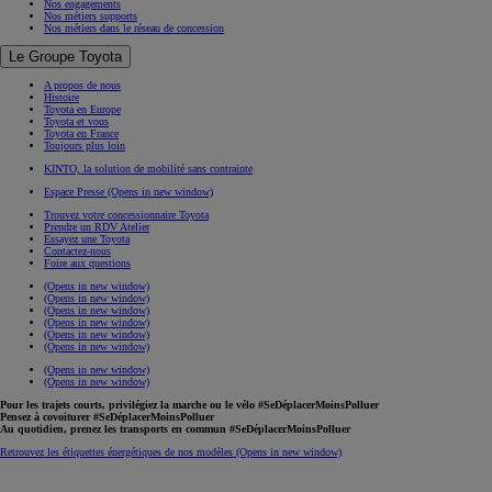
Nos engagements
Nos métiers supports
Nos métiers dans le réseau de concession
Le Groupe Toyota
A propos de nous
Histoire
Toyota en Europe
Toyota et vous
Toyota en France
Toujours plus loin
KINTO, la solution de mobilité sans contrainte
Espace Presse
(Opens in new window)
Trouvez votre concessionnaire Toyota
Prendre un RDV Atelier
Essayez une Toyota
Contactez-nous
Foire aux questions
(Opens in new window)
(Opens in new window)
(Opens in new window)
(Opens in new window)
(Opens in new window)
(Opens in new window)
(Opens in new window)
(Opens in new window)
Pour les trajets courts, privilégiez la marche ou le vélo #SeDéplacerMoinsPolluer
Pensez à covoiturer #SeDéplacerMoinsPolluer
Au quotidien, prenez les transports en commun #SeDéplacerMoinsPolluer
Retrouvez les étiquettes énergétiques de nos modèles
(Opens in new window)