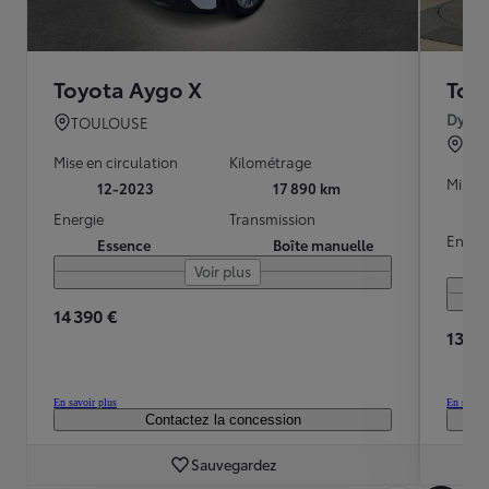
Toyota Aygo X
Toy
Dynam
TOULOUSE
BO
Mise en circulation
Kilométrage
Mise e
12-2023
17 890 km
Energie
Transmission
Energ
Essence
Boîte manuelle
Voir plus
14 390 €
13 90
En savoir plus
En savoir
Contactez la concession
Sauvegardez