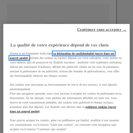
mm
Continuer sans accepter →
1 510
Hauteur
La qualité de votre expérience dépend de vos choix
Toyota et ses Partenaires listés dans
sa déclaration de confidentialité (ouvre dans un
Longueur
3 700
mm
nouvel onglet)
utilisent des cookies ou traceurs déposés sur votre ordinateur, votre mobile ou
votre tablette, afin de poursuivre les finalités suivantes : améliorer votre expérience utilisateur,
réaliser des statistiques d’audience, afficher des publicités ciblées sur les sites de partenaires,
mesurer la performance de ces publicités, utiliser des données de géolocalisation, vous offrir
des fonctionnalités relatives aux réseaux sociaux.
Des cookies sont nécessaires au fonctionnement du site et de nos services, et sont déposés
automatiquement.
Pour une navigation optimale, nous vous invitons à accepter les cookies de performance et/ou
fonctionnels. En les refusant, vous perdriez des informations affichées sur notre site. Sous
Largeur
1 740
mm
réserve de votre consentement préalable, des cookies tiers (publicité et réseaux sociaux)
pourraient alors être déposés. Les finalités sont décrites dans la
politique cookies (ouvre
dans un nouvel onglet)
.
Vous pouvez accepter les cookies, gérer vos préférences par finalité, modifier à tout moment
vos consentements via le bouton "Gérer mes cookies", ou continuer votre navigation sans
Consommation mixte
accepter via le bouton "Continuer sans accepter".