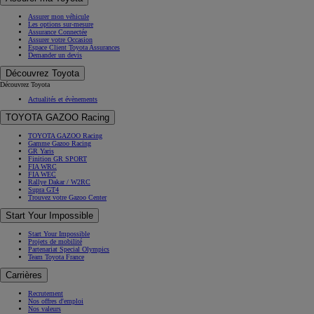
Assurer mon véhicule
Les options sur-mesure
Assurance Connectée
Assurer votre Occasion
Espace Client Toyota Assurances
Demander un devis
Découvrez Toyota
Découvrez Toyota
Actualités et évènements
TOYOTA GAZOO Racing
TOYOTA GAZOO Racing
Gamme Gazoo Racing
GR Yaris
Finition GR SPORT
FIA WRC
FIA WEC
Rallye Dakar / W2RC
Supra GT4
Trouvez votre Gazoo Center
Start Your Impossible
Start Your Impossible
Projets de mobilité
Partenariat Special Olympics
Team Toyota France
Carrières
Recrutement
Nos offres d'emploi
Nos valeurs