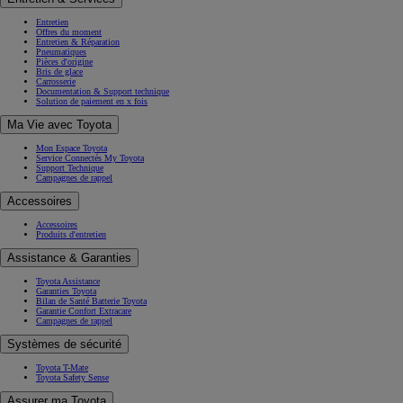
Entretien
Offres du moment
Entretien & Réparation
Pneumatiques
Pièces d'origine
Bris de glace
Carrosserie
Documentation & Support technique
Solution de paiement en x fois
Ma Vie avec Toyota
Mon Espace Toyota
Service Connectés My Toyota
Support Technique
Campagnes de rappel
Accessoires
Accessoires
Produits d'entretien
Assistance & Garanties
Toyota Assistance
Garanties Toyota
Bilan de Santé Batterie Toyota
Garantie Confort Extracare
Campagnes de rappel
Systèmes de sécurité
Toyota T-Mate
Toyota Safety Sense
Assurer ma Toyota