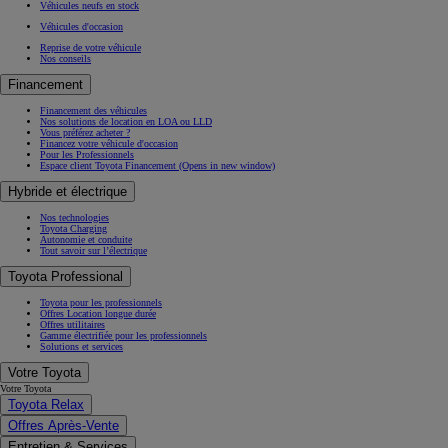
Véhicules neufs en stock
Véhicules d'occasion
Reprise de votre véhicule
Nos conseils
Financement
Financement des véhicules
Nos solutions de location en LOA ou LLD
Vous préférez acheter ?
Financez votre véhicule d'occasion
Pour les Professionnels
Espace client Toyota Financement
(Opens in new window)
Hybride et électrique
Nos technologies
Toyota Charging
Autonomie et conduite
Tout savoir sur l’électrique
Toyota Professional
Toyota pour les professionnels
Offres Location longue durée
Offres utilitaires
Gamme électrifiée pour les professionnels
Solutions et services
Votre Toyota
Votre Toyota
Toyota Relax
Offres Après-Vente
Entretien & Services