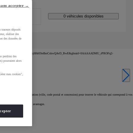
lle ?
sans accepter →
bles
Code Postal / Concession
0 véhicules disponibles
u traceurs déposés
eur, réaliser des
iser des données de
bles
xPv0TBafkGCy-aVDI8UPDjklX-0hMNvj6Hr03teIhoCskwQAvD_BwE&gbraid=0AAAAADMU_rPROFq2-
s perdriez des
x) pourraient alors
Gérer mes cookies",
 (prix ou loyer) ou localisation (ville, code postal et concession) pour trouver le véhicule qui correspond à vos
érénité grâce à de nombreux avantages.
cepter