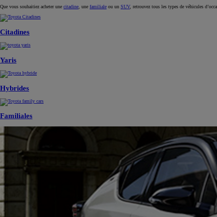
100% électrique
100% électri
Que vous souhaitiez acheter une
citadine
, une
familiale
ou un
SUV
, retrouvez tous les types de véhicules d’occ
À partir de 59 250€
Citadines
Yaris
Hybrides
Familiales