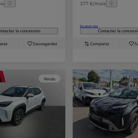
is
277 €/mois
En savoir plus
ntactez la concession
Contactez la concess
arez
Sauvegardez
Comparez
S
Vendu