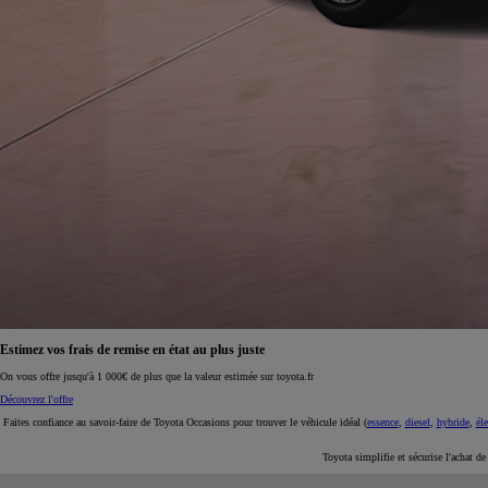
À partir de 19 700 €
Nouvelle Yaris Cross
HYBRIDE
Disponible prochainement
Estimez vos frais de remise en état au plus juste
On vous offre jusqu'à 1 000€ de plus que la valeur estimée sur toyota.fr
Découvrez l'offre
Faites confiance au savoir-faire de Toyota Occasions pour trouver le véhicule idéal (
essence
,
diesel
,
hybride
,
éle
Toyota simplifie et sécurise l'achat d