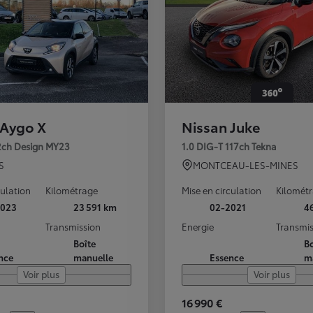
 Aygo X
Nissan Juke
72ch Design MY23
1.0 DIG-T 117ch Tekna
S
MONTCEAU-LES-MINES
culation
Kilométrage
Mise en circulation
Kilomét
2023
23 591 km
02-2021
4
Transmission
Energie
Transmis
Boîte
Bo
nce
manuelle
Essence
m
Voir plus
Voir plus
16 990 €