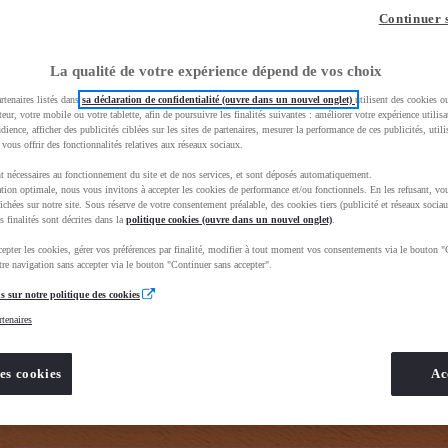
z-vous ?
Quel est votre budget ?
Dans quelle vi
Continuer 
Prix / Loyer
Ville / 
La qualité de votre expérience dépend de vos choix
rtenaires listés dans
sa déclaration de confidentialité (ouvre dans un nouvel onglet)
utilisent des cookies o
teur, votre mobile ou votre tablette, afin de poursuivre les finalités suivantes : améliorer votre expérience utilisat
udience, afficher des publicités ciblées sur les sites de partenaires, mesurer la performance de ces publicités, util
 vous offrir des fonctionnalités relatives aux réseaux sociaux.
t nécessaires au fonctionnement du site et de nos services, et sont déposés automatiquement.
tion optimale, nous vous invitons à accepter les cookies de performance et/ou fonctionnels. En les refusant, vou
hAqEiwAkHYmSm77CjwEvacJ42ZSYteG4jpSrt1xuVfGb1JftnnVu1Om6k7Bjg6m7hoCIhEQAvD_BwE&gbraid
ichées sur notre site. Sous réserve de votre consentement préalable, des cookies tiers (publicité et réseaux sociau
s finalités sont décrites dans la
politique cookies (ouvre dans un nouvel onglet)
.
epter les cookies, gérer vos préférences par finalité, modifier à tout moment vos consentements via le bouton "
re navigation sans accepter via le bouton "Continuer sans accepter".
s sur notre politique des cookies
rtenaires
es cookies
Ac