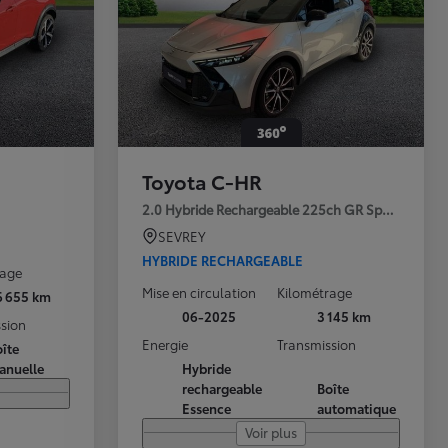
Toyota C-HR
2.0 Hybride Rechargeable 225ch GR Sport Premi
SEVREY
HYBRIDE RECHARGEABLE
rage
Mise en circulation
Kilométrage
6 655 km
06-2025
3 145 km
sion
Energie
Transmission
îte
anuelle
Hybride
rechargeable
Boîte
Essence
automatique
Voir plus