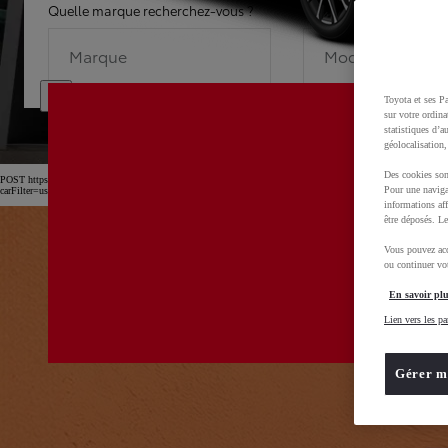
Quelle marque recherchez-vous ?
Quel modèle recherche
Marque
Modèle
Toyota et ses Pa
sur votre ordina
statistiques d’a
géolocalisation,
Des cookies son
POST https://usc-webcomponents.toyota-europe.com/v1/car-filter-header/fr/fr?
Pour une naviga
carFilter=used&brand=toyota&uscEnv=production&useGlobalStore=true&gclid=CjwKCAjw4dDTB
informations aff
être déposés. Le
Vous pouvez acc
ou continuer vot
En savoir plu
Lien vers les pa
Gérer m