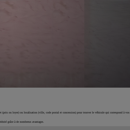
 (prix ou loyer) ou localisation (ville, code postal et concession) pour trouver le véhicule qui correspond à vos
érénité grâce à de nombreux avantages.