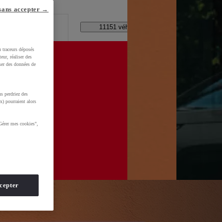
lle ?
sans accepter →
Code Postal / Concession
11151 véhicules disponibles
u traceurs déposés
eur, réaliser des
iser des données de
s perdriez des
=0AAAAADMU_rNYxF6ghBQKkZZaU3G3PTYMA
x) pourraient alors
Gérer mes cookies",
cepter