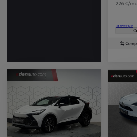
226 €/mo
En savoir plus
Co
Comp
TOYOTA C-HR
HYBRIDE OU HYBRIDE RECHARGEABLE
Disponible rapidement