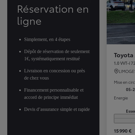
Réservation en
ligne
Simplement, en 4 étapes
Dépôt de réservation de seulement
Toyota
1€, systématiquement restitué
1.0 VVT-i 
Livraison en concession ou près
LIMOGE
de chez vous
Mise en cir
05-
Financement personnalisable et
accord de principe immédiat
Energie
Devis d’assurance simple et rapide
Esse
15 990 €