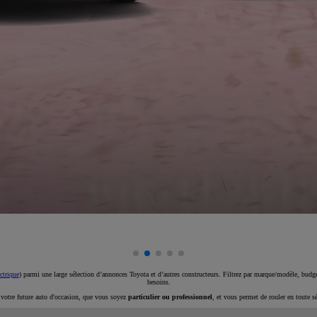
ctrique
) parmi une large sélection d’annonces Toyota et d’autres constructeurs. Filtrez par marque/modèle, budget
besoins.
e votre future auto d'occasion, que vous soyez
particulier ou professionnel
, et vous permet de rouler en toute s