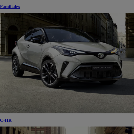
Familiales
C-HR