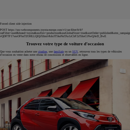
Forced client side injection
POST https://usc-webcomponents.toyota-europe.com/v1/car-filter/fr/fr?
carFilter=used&brand=toyota&uscEnv=production&useGlobalStore=true&sortOrder=published&utm
vQDFTF17snsOFbnTZOHLLQlQtXfmd-Rdo3T5keNnTAs1zChF2zTihoCtNwQAvD_BwE
Trouvez votre type de voiture d’occasion
Que vous souhaitiez acheter une
citadine
, une
familiale
ou un
SUV
, retrouvez tous les types de véhicules
d’occasion en vente dans notre réseau de concessions et réservables en ligne.