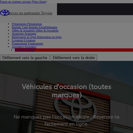
Passer au contenu suivant
(Press Enter)
...
Trouvez un partenaire Toyota
Voiture d'occasion
Présentation
Présentation
Rachats Cash
Rachats ExtraOrdinaires
Offres & Actualités
Offres & Actualités
Avantages
Avantages
Réservation en ligne
Réservation en ligne
Livraison
Livraison
Financement
Financement
Assurance
Assurance
Hybride
Hybride
Défilement vers la gauche
Défilement vers la droite
Véhicules d'occasion (toutes
marques)
Ne manquez pas l'occasion idéale : Réservez-la
facilement en ligne.