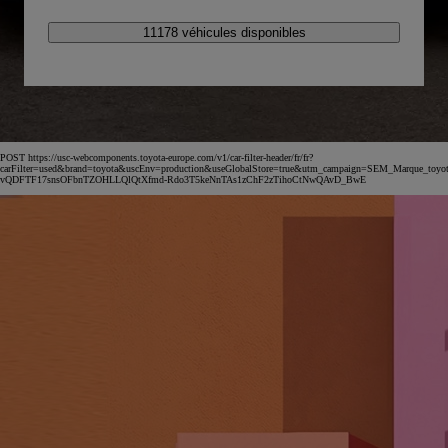
11178 véhicules disponibles
POST https://usc-webcomponents.toyota-europe.com/v1/car-filter-header/fr/fr?
carFilter=used&brand=toyota&uscEnv=production&useGlobalStore=true&utm_campaign=SEM_Marqu
vQDFTF17snsOFbnTZOHLLQlQtXfmd-Rdo3T5keNnTAs1zChF2zTihoCtNwQAvD_BwE