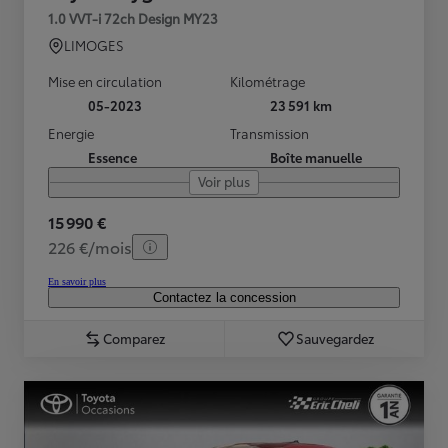
1.0 VVT-i 72ch Design MY23
LIMOGES
Mise en circulation
Kilométrage
05-2023
23 591 km
Energie
Transmission
Essence
Boîte manuelle
Voir plus
15 990 €
226 €/mois
En savoir plus
Contactez la concession
Comparez
Sauvegardez