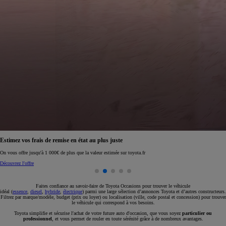
Réservez en ligne votre occasion pour 1€ seulement
Réservez en ligne
Faites confiance au savoir-faire de Toyota Occasions pour trouver le véhicule
idéal (
essence
,
diesel
,
hybride
,
électrique
) parmi une large sélection d’annonces Toyota et d’autres constructeurs.
Filtrez par marque/modèle, budget (prix ou loyer) ou localisation (ville, code postal et concession) pour trouver
le véhicule qui correspond à vos besoins.
Toyota simplifie et sécurise l'achat de votre future auto d'occasion, que vous soyez
particulier ou
professionnel
, et vous permet de rouler en toute sérénité grâce à de nombreux avantages.