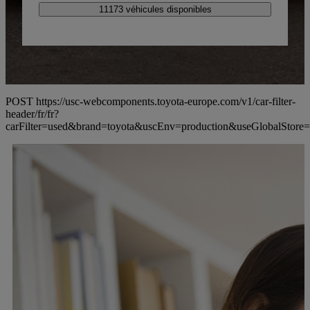
11173 véhicules disponibles
POST https://usc-webcomponents.toyota-europe.com/v1/car-filter-
header/fr/fr?
carFilter=used&brand=toyota&uscEnv=production&useG