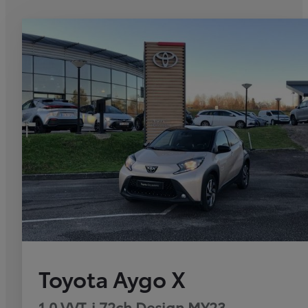
Toyota Aygo X
1.0 VVT-i 72ch Design MY23