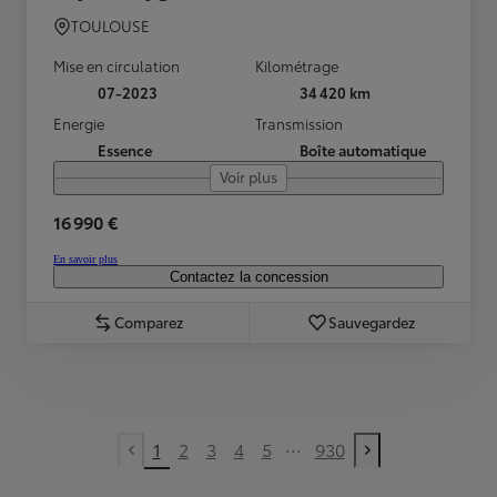
TOULOUSE
Mise en circulation
Kilométrage
07-2023
34 420 km
Energie
Transmission
Essence
Boîte automatique
Voir plus
16 990 €
En savoir plus
Contactez la concession
Comparez
Sauvegardez
...
1
2
3
4
5
930
Previous page
Next page