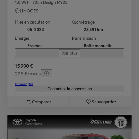
1.0 VVT-i 72ch Design MY23
LIMOGES
Mise en circulation
Kilométrage
05-2023
23 591 km
Energie
Transmission
Essence
Boîte manuelle
Voir plus
15 990 €
226 €/mois
En savoir plus
Contactez la concession
Comparez
Sauvegardez