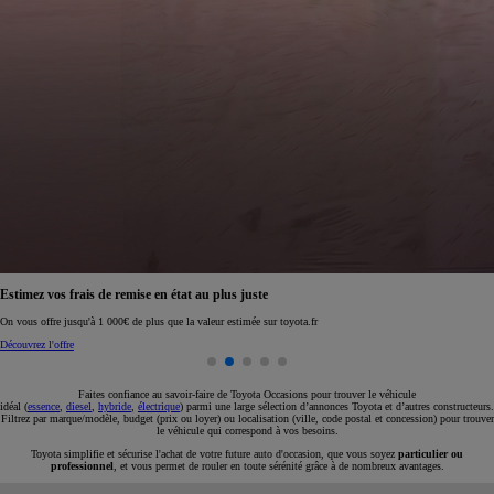
Réservez en ligne votre occasion pour 1€ seulement
Réservez en ligne
Faites confiance au savoir-faire de Toyota Occasions pour trouver le véhicule
idéal (
essence
,
diesel
,
hybride
,
électrique
) parmi une large sélection d’annonces Toyota et d’autres constructeurs.
Filtrez par marque/modèle, budget (prix ou loyer) ou localisation (ville, code postal et concession) pour trouver
le véhicule qui correspond à vos besoins.
Toyota simplifie et sécurise l'achat de votre future auto d'occasion, que vous soyez
particulier ou
professionnel
, et vous permet de rouler en toute sérénité grâce à de nombreux avantages.