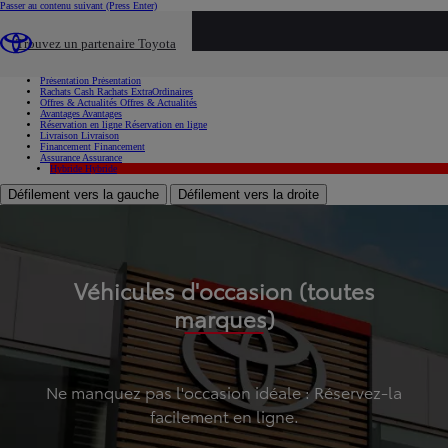
Passer au contenu suivant
(Press Enter)
...
Trouvez un partenaire Toyota
Voiture d'occasion
Présentation
Présentation
Rachats Cash
Rachats ExtraOrdinaires
Offres & Actualités
Offres & Actualités
Avantages
Avantages
Réservation en ligne
Réservation en ligne
Livraison
Livraison
Financement
Financement
Assurance
Assurance
Hybride
Hybride
Défilement vers la gauche
Défilement vers la droite
Véhicules d'occasion (toutes
marques)
Ne manquez pas l'occasion idéale : Réservez-la
facilement en ligne.