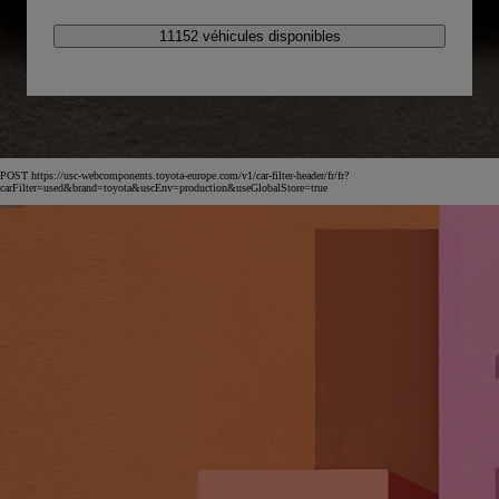
11152 véhicules disponibles
POST https://usc-webcomponents.toyota-europe.com/v1/car-filter-header/fr/fr?
carFilter=used&brand=toyota&uscEnv=production&useGlobalStore=true