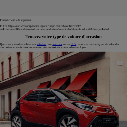
Forced client side injection
POST https://usc-webcomponents.toyota-europe.com/v1/car-filter/fr/fr?
carFilter=used&brand=toyota&uscEnv=production&useGlobalStore=true&sortOrder=published
Trouvez votre type de voiture d’occasion
Que vous souhaitiez acheter une
citadine
, une
familiale
ou un
SUV
, retrouvez tous les types de véhicules
d’occasion en vente dans notre réseau de concessions et réservables en ligne.