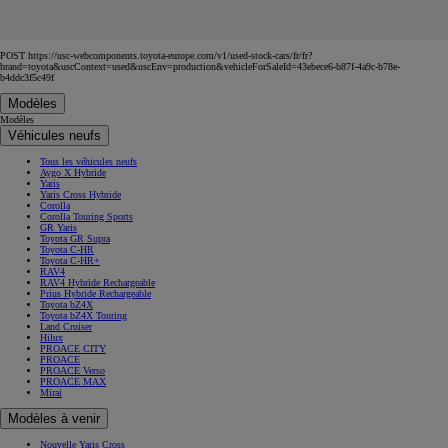
POST https://usc-webcomponents.toyota-europe.com/v1/used-stock-cars/fr/fr?
brand=toyota&uscContext=used&uscEnv=production&vehicleForSaleId=43ebece6-b87f-4a9c-b78e-
b4ddc3f5c49f
Modèles
Modèles
Véhicules neufs
Tous les véhicules neufs
Aygo X Hybride
Yaris
Yaris Cross Hybride
Corolla
Corolla Touring Sports
GR Yaris
Toyota GR Supra
Toyota C-HR
Toyota C-HR+
RAV4
RAV4 Hybride Rechargeable
Prius Hybride Rechargeable
Toyota bZ4X
Toyota bZ4X Touring
Land Cruiser
Hilux
PROACE CITY
PROACE
PROACE Verso
PROACE MAX
Mirai
Modèles à venir
Nouvelle Yaris Cross