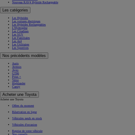
Nouveau RAV4 Hybride Rechargeable
Les catégories
Les Hybrides
Les voitures électriques
Les Hybrides Rechargeables
L'Hydrogène
Les Citadines
Les SUV
Les Familiales
Les 4x4
Les Utilitaires
Les Sportives
Nos précédents modèles
Auris
Avensis
Aygo
GT86
Prius +
Verso
Highlander
Camry
Acheter une Toyota
Acheter une Toyota
Offres du moment
Réservation en ligne
Véhicules neufs en stock
Véhicules d'occasion
Reprise de votre véhicule
Nos conseils