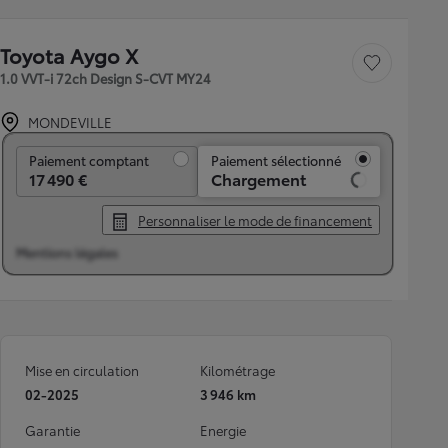
Toyota Aygo X
Sauvegarder le véh
1.0 VVT-i 72ch Design S-CVT MY24
MONDEVILLE
Paiement comptant
Paiement comptant
Paiement sélectionné
17 490 €
Chargement
Personnaliser le mode de financement
Mentions légales
Mise en circulation
Kilométrage
02-2025
3 946 km
Garantie
Energie