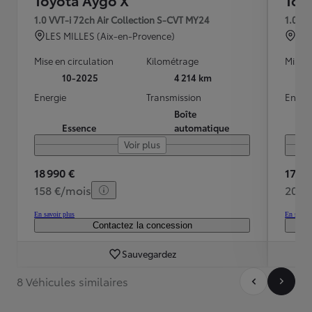
1.0 VVT-i 72ch Air Collection S-CVT MY24
1.0 VV
LES MILLES (Aix-en-Provence)
PAR
Mise en circulation
Kilométrage
Mise e
10-2025
4 214 km
Energie
Transmission
Energ
Boîte
Essence
automatique
Voir plus
18 990 €
17 99
158 €/mois
206 
En savoir plus
En savoir
Contactez la concession
Sauvegardez
8 Véhicules similaires