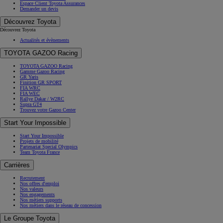
Espace Client Toyota Assurances
Demander un devis
Découvrez Toyota
Découvrez Toyota
Actualités et évènements
TOYOTA GAZOO Racing
TOYOTA GAZOO Racing
Gamme Gazoo Racing
GR Yaris
Finition GR SPORT
FIA WRC
FIA WEC
Rallye Dakar / W2RC
Supra GT4
Trouvez votre Gazoo Center
Start Your Impossible
Start Your Impossible
Projets de mobilité
Partenariat Special Olympics
Team Toyota France
Carrières
Recrutement
Nos offres d'emploi
Nos valeurs
Nos engagements
Nos métiers supports
Nos métiers dans le réseau de concession
Le Groupe Toyota