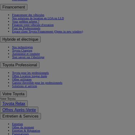
Financement
Financement des véhicules
Nos solutions de location en LOA ou LLD
Vous préférez acheter ?
Financez votre véhicule d'occasion
Pour les Professionnels
Espace client Toyota Financement
(Opens in new window)
Hybride et électrique
Nos technologies
Toyota Charging
Autonomie et conduite
Tout savoir sur l’électrique
Toyota Professional
Toyota pour les professionnels
Offres Location longue durée
Offres utilitaires
Gamme électrifiée pour les professionnels
Solutions et services
Votre Toyota
Votre Toyota
Toyota Relax
Offres Après-Vente
Entretien & Services
Entretien
Offres du moment
Entretien & Réparation
Pneumatiques