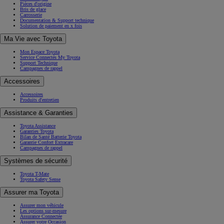
Pièces d'origine
Bris de glace
Carrosserie
Documentation & Support technique
Solution de paiement en x fois
Ma Vie avec Toyota
Mon Espace Toyota
Service Connectés My Toyota
Support Technique
Campagnes de rappel
Accessoires
Accessoires
Produits d'entretien
Assistance & Garanties
Toyota Assistance
Garanties Toyota
Bilan de Santé Batterie Toyota
Garantie Confort Extracare
Campagnes de rappel
Systèmes de sécurité
Toyota T-Mate
Toyota Safety Sense
Assurer ma Toyota
Assurer mon véhicule
Les options sur-mesure
Assurance Connectée
Assurer votre Occasion