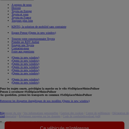
A propos de nous
Histoire
Toyota en Europe
Toyota et vous
Toyota en France
Toujours plus loin
KINTO, la solution de mobilité sans contrainte
Espace Presse
(Opens in new window)
Trouvez votre concessionnaire Toyota
Prendre un RDV Atelier
Essayez une Toyota
Contactez-nous
Foire aux questions
(Opens in new window)
(Opens in new window)
(Opens in new window)
(Opens in new window)
(Opens in new window)
(Opens in new window)
(Opens in new window)
(Opens in new window)
Pour les trajets courts, privilégiez la marche ou le vélo #SeDéplacerMoinsPolluer
Pensez à covoiturer #SeDéplacerMoinsPolluer
Au quotidien, prenez les transports en commun #SeDéplacerMoinsPolluer
Retrouvez les étiquettes énergétiques de nos modèles
(Opens in new window)
Réglement du site
|
Vos informations personnelles
|
Gestion des cookies
|
Centre de préférences
|
Déclaration de
confidentialité
|
Règlement européen sur les données
|
Code de conduite
download (pdf(
Toyota. Tous droits réservés. © 2026
Ce véhicule m'intéresse
Informations légales