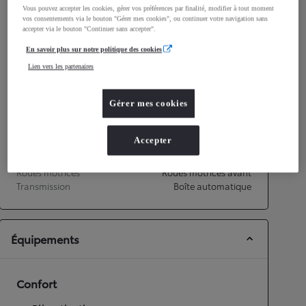
Vous pouvez accepter les cookies, gérer vos préférences par finalité, modifier à tout moment
Consommation mixte
4,9
L/100 km
vos consentements via le bouton "Gérer mes cookies", ou continuer votre navigation sans
Émissions CO2
112
g/km
accepter via le bouton "Continuer sans accepter".
En savoir plus sur notre politique des cookies
Performances
Lien vers les partenaires
Vitesse maximale
151
km/h
Gérer mes cookies
Accélération 0-100km/h
14,8
secondes
Accepter
Transmission
Roues motrices
Roues motrices avant
Transmission
Boîte automatique
Équipements
Confort