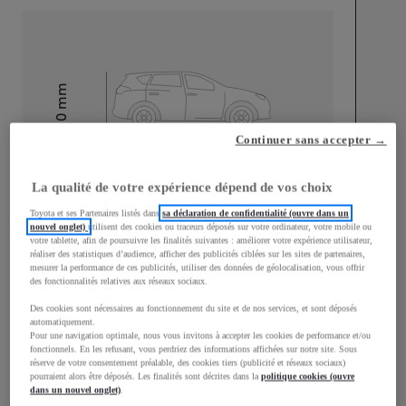
mm
1 510
Hauteur
Continuer sans accepter →
Longueur
3 700
mm
La qualité de votre expérience dépend de vos choix
Toyota et ses Partenaires listés dans
sa déclaration de confidentialité (ouvre dans un
nouvel onglet)
utilisent des cookies ou traceurs déposés sur votre ordinateur, votre mobile ou
votre tablette, afin de poursuivre les finalités suivantes : améliorer votre expérience utilisateur,
réaliser des statistiques d’audience, afficher des publicités ciblées sur les sites de partenaires,
mesurer la performance de ces publicités, utiliser des données de géolocalisation, vous offrir
des fonctionnalités relatives aux réseaux sociaux.
Largeur
1 740
mm
Des cookies sont nécessaires au fonctionnement du site et de nos services, et sont déposés
automatiquement.
Pour une navigation optimale, nous vous invitons à accepter les cookies de performance et/ou
fonctionnels. En les refusant, vous perdriez des informations affichées sur notre site. Sous
réserve de votre consentement préalable, des cookies tiers (publicité et réseaux sociaux)
pourraient alors être déposés. Les finalités sont décrites dans la
politique cookies (ouvre
Consommation mixte
dans un nouvel onglet)
.