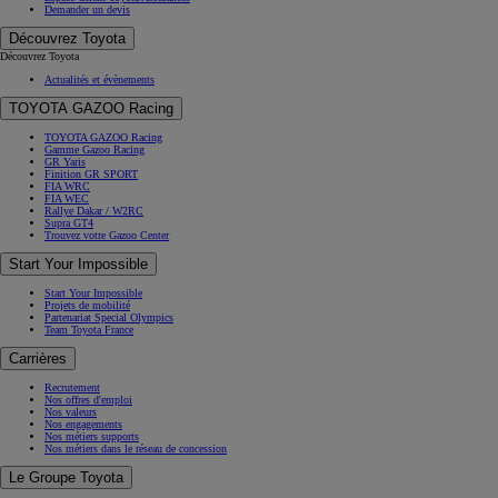
Demander un devis
Découvrez Toyota
Découvrez Toyota
Actualités et évènements
TOYOTA GAZOO Racing
TOYOTA GAZOO Racing
Gamme Gazoo Racing
GR Yaris
Finition GR SPORT
FIA WRC
FIA WEC
Rallye Dakar / W2RC
Supra GT4
Trouvez votre Gazoo Center
Start Your Impossible
Start Your Impossible
Projets de mobilité
Partenariat Special Olympics
Team Toyota France
Carrières
Recrutement
Nos offres d'emploi
Nos valeurs
Nos engagements
Nos métiers supports
Nos métiers dans le réseau de concession
Le Groupe Toyota