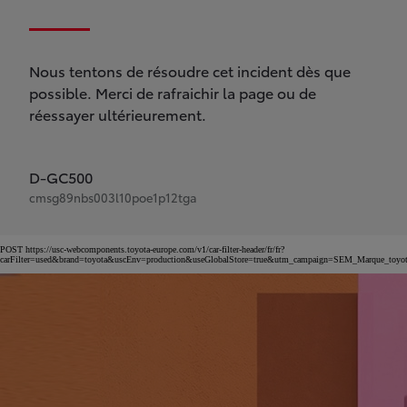
Nous tentons de résoudre cet incident dès que
possible. Merci de rafraichir la page ou de
réessayer ultérieurement.
D-GC500
cmsg89nbs003l10poe1p12tga
POST https://usc-webcomponents.toyota-europe.com/v1/car-filter-header/fr/fr?
carFilter=used&brand=toyota&uscEnv=production&useGlobalStore=true&utm_campaign=SEM_Marqu