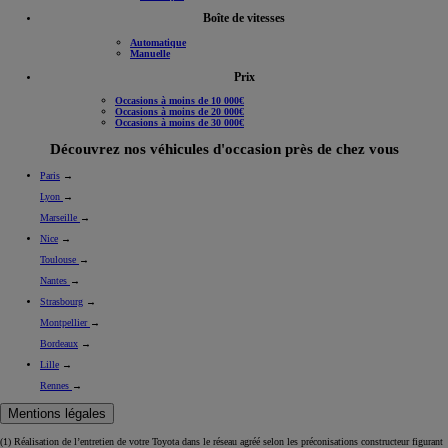
Boîte de vitesses
Automatique
Manuelle
Prix
Occasions à moins de 10 000€
Occasions à moins de 20 000€
Occasions à moins de 30 000€
Découvrez nos véhicules d'occasion près de chez vous
Paris
→
Lyon
→
Marseille
→
Nice
→
Toulouse
→
Nantes
→
Strasbourg
→
Montpellier
→
Bordeaux
→
Lille
→
Rennes
→
Mentions légales
(1) Réalisation de l’entretien de votre Toyota dans le réseau agréé selon les préconisations constructeur figurant