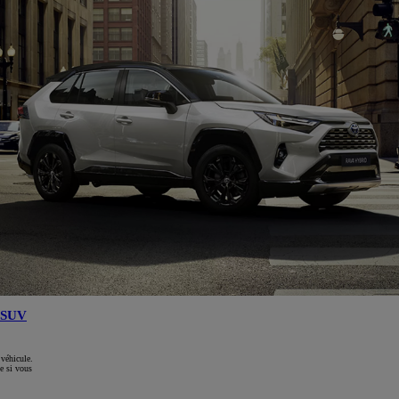
SUV
 véhicule.
e si vous