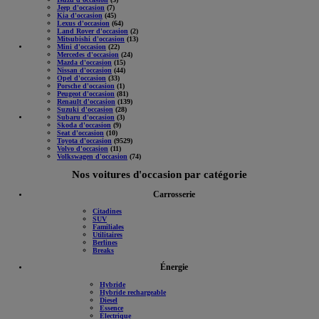
Jeep d'occasion
(7)
Kia d'occasion
(45)
Lexus d'occasion
(64)
Land Rover d'occasion
(2)
Mitsubishi d'occasion
(13)
Mini d'occasion
(22)
Mercedes d'occasion
(24)
Mazda d'occasion
(15)
Nissan d'occasion
(44)
Opel d'occasion
(33)
Porsche d'occasion
(1)
Peugeot d'occasion
(81)
Renault d'occasion
(139)
Suzuki d'occasion
(28)
Subaru d'occasion
(3)
Skoda d'occasion
(9)
Seat d'occasion
(10)
Toyota d'occasion
(9529)
Volvo d'occasion
(11)
Volkswagen d'occasion
(74)
Nos voitures d'occasion par catégorie
Carrosserie
Citadines
SUV
Familiales
Utilitaires
Berlines
Breaks
Énergie
Hybride
Hybride rechargeable
Diesel
Essence
Électrique