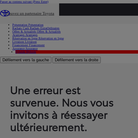
Passer au contenu suivant
(Press Enter)
...
Trouvez un partenaire Toyota
Voiture d'occasion
Présentation
Présentation
Rachats Cash
Rachats ExtraOrdinaires
Offres & Actualités
Offres & Actualités
Avantages
Avantages
Réservation en ligne
Réservation en ligne
Livraison
Livraison
Financement
Financement
Assurance
Assurance
Hybride
Hybride
Défilement vers la gauche
Défilement vers la droite
Une erreur est
survenue. Nous vous
invitons à réessayer
ultérieurement.