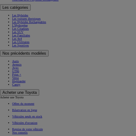
Les catégories
Les Hybrides
Les voitures électriques
Les Hybrides Rechargeables
L'Hydrogène
Les Citadines
Les SUV
Les Familiales
Les 4x4
Les Utilitaires
Les Sportives
Nos précédents modèles
Auris
Avensis
Aygo
GT86
Prius +
Verso
Highlander
Camry
Acheter une Toyota
Acheter une Toyota
Offres du moment
Réservation en ligne
Véhicules neufs en stock
Véhicules d'occasion
Reprise de votre véhicule
Nos conseils