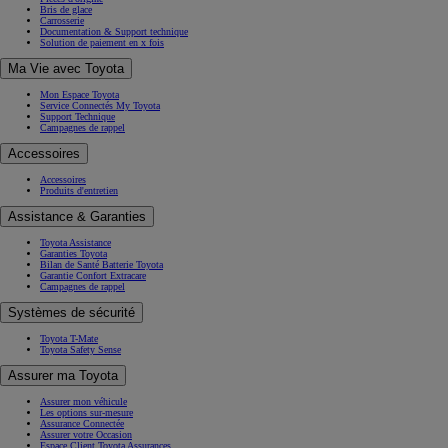
Bris de glace
Carrosserie
Documentation & Support technique
Solution de paiement en x fois
Ma Vie avec Toyota
Mon Espace Toyota
Service Connectés My Toyota
Support Technique
Campagnes de rappel
Accessoires
Accessoires
Produits d'entretien
Assistance & Garanties
Toyota Assistance
Garanties Toyota
Bilan de Santé Batterie Toyota
Garantie Confort Extracare
Campagnes de rappel
Systèmes de sécurité
Toyota T-Mate
Toyota Safety Sense
Assurer ma Toyota
Assurer mon véhicule
Les options sur-mesure
Assurance Connectée
Assurer votre Occasion
Espace Client Toyota Assurances