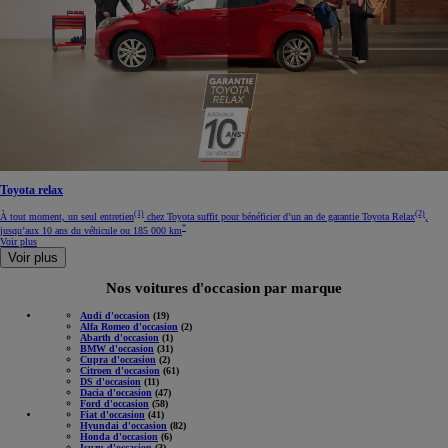
Toyota relax
(1)
(2)
À tout moment, un seul entretien
chez Toyota suffit pour bénéficier d’un an de garantie Toyota Relax
,
*
jusqu’aux 10 ans du véhicule ou 185 000 km
Voir plus
Voir plus
Nos voitures d'occasion par marque
Audi d'occasion
(19)
Alfa Romeo d'occasion
(2)
Abarth d'occasion
(1)
BMW d'occasion
(31)
Cupra d'occasion
(2)
Citroen d'occasion
(61)
DS d'occasion
(11)
Dacia d'occasion
(47)
Ford d'occasion
(58)
Fiat d'occasion
(41)
Hyundai d'occasion
(82)
Honda d'occasion
(6)
Isuzu d'occasion
(3)