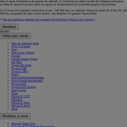
dans le carnet d’entretien et de garantie du véhicule. Si l’entretien est réalisé
au-delà de l’échéance
préconisée,
un délai de carence d’un mois
entre en vigueur au déclenchement de la nouvelle garantie Toyota Relax.
(2) À l’issue de la garantie constructeur (3 ans / 100 000 km), les véhicules Toyota de moins de 10 ans
OU
185
000 km, au premier des deux termes atteint, sont éligibles à la garantie Toyota Relax.
*
Voir les conditions générales de la garantie Toyota Relax
(Opens in new window)
Modèles
Modèles
Véhicules neufs
Tous les véhicules neufs
Aygo X Hybride
Yaris
Yaris Cross Hybride
Corolla
Corolla Touring Sports
GR Yaris
Toyota GR Supra
Toyota C-HR
Toyota C-HR+
RAV4
RAV4 Hybride Rechargeable
Prius Hybride Rechargeable
Toyota bZ4X
Toyota bZ4X Touring
Land Cruiser
Hilux
PROACE CITY
PROACE
PROACE Verso
PROACE MAX
Mirai
Modèles à venir
Nouvelle Yaris Cross
Nouveau RAV4 Hybride Rechargeable