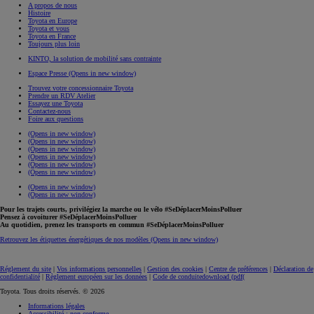
A propos de nous
Histoire
Toyota en Europe
Toyota et vous
Toyota en France
Toujours plus loin
KINTO, la solution de mobilité sans contrainte
Espace Presse
(Opens in new window)
Trouvez votre concessionnaire Toyota
Prendre un RDV Atelier
Essayez une Toyota
Contactez-nous
Foire aux questions
(Opens in new window)
(Opens in new window)
(Opens in new window)
(Opens in new window)
(Opens in new window)
(Opens in new window)
(Opens in new window)
(Opens in new window)
Pour les trajets courts, privilégiez la marche ou le vélo #SeDéplacerMoinsPolluer
Pensez à covoiturer #SeDéplacerMoinsPolluer
Au quotidien, prenez les transports en commun #SeDéplacerMoinsPolluer
Retrouvez les étiquettes énergétiques de nos modèles
(Opens in new window)
Réglement du site
|
Vos informations personnelles
|
Gestion des cookies
|
Centre de préférences
|
Déclaration de
confidentialité
|
Règlement européen sur les données
|
Code de conduite
download (pdf(
Toyota. Tous droits réservés. © 2026
Informations légales
Accessibilité : non conforme