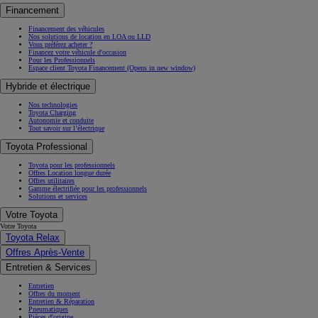
Financement
Financement des véhicules
Nos solutions de location en LOA ou LLD
Vous préférez acheter ?
Financez votre véhicule d'occasion
Pour les Professionnels
Espace client Toyota Financement
(Opens in new window)
Hybride et électrique
Nos technologies
Toyota Charging
Autonomie et conduite
Tout savoir sur l’électrique
Toyota Professional
Toyota pour les professionnels
Offres Location longue durée
Offres utilitaires
Gamme électrifiée pour les professionnels
Solutions et services
Votre Toyota
Votre Toyota
Toyota Relax
Offres Après-Vente
Entretien & Services
Entretien
Offres du moment
Entretien & Réparation
Pneumatiques
Pièces d'origine