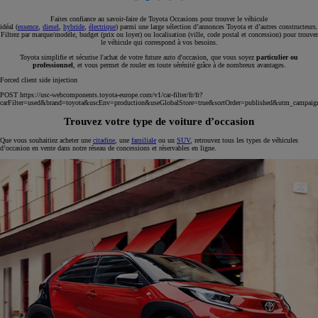
Faites confiance au savoir-faire de Toyota Occasions pour trouver le véhicule
idéal (
essence
,
diesel
,
hybride
,
électrique
) parmi une large sélection d’annonces Toyota et d’autres constructeurs.
Filtrez par marque/modèle, budget (prix ou loyer) ou localisation (ville, code postal et concession) pour trouver
le véhicule qui correspond à vos besoins.
Toyota simplifie et sécurise l'achat de votre future auto d'occasion, que vous soyez
particulier ou
professionnel
, et vous permet de rouler en toute sérénité grâce à de nombreux avantages.
Forced client side injection
POST https://usc-webcomponents.toyota-europe.com/v1/car-filter/fr/fr?
carFilter=used&brand=toyota&uscEnv=production&useGlobalStore=true&sortOrder=published&utm
Trouvez votre type de voiture d’occasion
Que vous souhaitiez acheter une
citadine
, une
familiale
ou un
SUV
, retrouvez tous les types de véhicules
d’occasion en vente dans notre réseau de concessions et réservables en ligne.