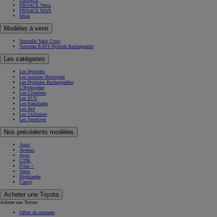
PROACE Verso
PROACE MAX
Mirai
Modèles à venir
Nouvelle Yaris Cross
Nouveau RAV4 Hybride Rechargeable
Les catégories
Les Hybrides
Les voitures électriques
Les Hybrides Rechargeables
L'Hydrogène
Les Citadines
Les SUV
Les Familiales
Les 4x4
Les Utilitaires
Les Sportives
Nos précédents modèles
Auris
Avensis
Aygo
GT86
Prius +
Verso
Highlander
Camry
Acheter une Toyota
Acheter une Toyota
Offres du moment