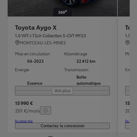
Toyota Aygo X
Toy
1.0 VVT-i 72ch Collection S-CVT MY23
1.0 V
MONTCEAU-LES-MINES
BRE
Mise en circulation
Kilométrage
Mise e
04-2023
22 412 km
Energie
Transmission
Energ
Boîte
Essence
automatique
Voir plus
15 990 €
15 48
201 €/mois
208 
En savoir plus
En savoir
Contactez la concession