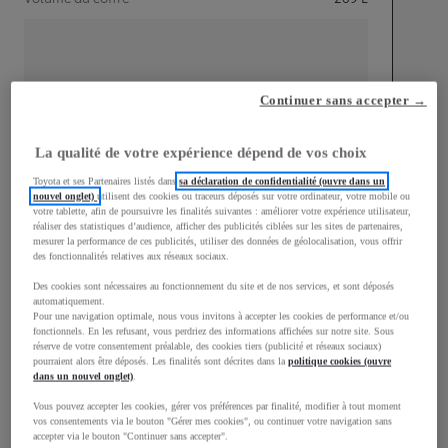
Continuer sans accepter →
mm
1 510
Hauteur
La qualité de votre expérience dépend de vos choix
Toyota et ses Partenaires listés dans
sa déclaration de confidentialité (ouvre dans un
Longueur
3 700
mm
nouvel onglet)
utilisent des cookies ou traceurs déposés sur votre ordinateur, votre mobile ou
votre tablette, afin de poursuivre les finalités suivantes : améliorer votre expérience utilisateur,
réaliser des statistiques d’audience, afficher des publicités ciblées sur les sites de partenaires,
mesurer la performance de ces publicités, utiliser des données de géolocalisation, vous offrir
des fonctionnalités relatives aux réseaux sociaux.
Des cookies sont nécessaires au fonctionnement du site et de nos services, et sont déposés
automatiquement.
Pour une navigation optimale, nous vous invitons à accepter les cookies de performance et/ou
fonctionnels. En les refusant, vous perdriez des informations affichées sur notre site. Sous
Largeur
1 740
mm
réserve de votre consentement préalable, des cookies tiers (publicité et réseaux sociaux)
pourraient alors être déposés. Les finalités sont décrites dans la
politique cookies (ouvre
dans un nouvel onglet)
.
Vous pouvez accepter les cookies, gérer vos préférences par finalité, modifier à tout moment
vos consentements via le bouton "Gérer mes cookies", ou continuer votre navigation sans
Consommation mixte
accepter via le bouton "Continuer sans accepter".