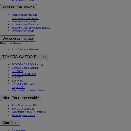
Assurer ma Toyota
Assurer mon véhicule
Les options sur-mesure
Assurance Connectée
Assurer votre Occasion
Espace Client Toyota Assurances
Demander un devis
Découvrez Toyota
Découvrez Toyota
Actualités et évènements
TOYOTA GAZOO Racing
TOYOTA GAZOO Racing
Gamme Gazoo Racing
GR Yaris
Finition GR SPORT
FIA WRC
FIA WEC
Rallye Dakar / W2RC
Supra GT4
Trouvez votre Gazoo Center
Start Your Impossible
Start Your Impossible
Projets de mobilité
Partenariat Special Olympics
Team Toyota France
Carrières
Recrutement