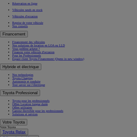
Réservation en ligne
Véhicules neufs en stock
Véhicules d'occasion
Reprise de votre véhicule
Nos conseils
Financement
Financement des véhicules
Nos solutions de location en LOA ou LLD
Vous préférez acheter ?
Financez votre véhicule d'occasion
Pour les Professionnels
Espace client Toyota Financement
(Opens in new window)
Hybride et électrique
Nos technologies
Toyota Charging
Autonomie et conduite
Tout savoir sur l’électrique
Toyota Professional
Toyota pour les professionnels
Offres Location longue durée
Offres utilitaires
Gamme électrifiée pour les professionnels
Solutions et services
Votre Toyota
Votre Toyota
Toyota Relax