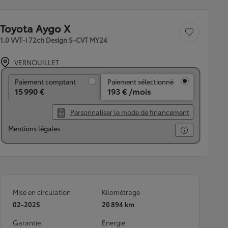
Toyota Aygo X
Sauvegarder le véh
1.0 VVT-i 72ch Design S-CVT MY24
VERNOUILLET
Paiement comptant
Paiement comptant
Paiement sélectionné
15 990 €
193 € /mois
Personnaliser le mode de financement
Mentions légales
Mise en circulation
Kilométrage
02-2025
20 894 km
Garantie
Energie