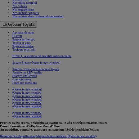
Nos offres d'emploi
Nos valeurs
Nos engagements
Nos métiers supports
Nos métiers dans le réseau de concession
Le Groupe Toyota
A propos de nous
Histoire
Toyota en Europe
Toyota et vous
Toyota en France
Toujours plus loin
KINTO, la solution de mobilité sans contrainte
Espace Presse
(Opens in new window)
Trouvez votre concessionnaire Toyota
Prendre un RDV Atelier
Essayez une Toyota
Contactez-nous
Foire aux questions
(Opens in new window)
(Opens in new window)
(Opens in new window)
(Opens in new window)
(Opens in new window)
(Opens in new window)
(Opens in new window)
(Opens in new window)
Pour les trajets courts, privilégiez la marche ou le vélo #SeDéplacerMoinsPolluer
Pensez à covoiturer #SeDéplacerMoinsPolluer
Au quotidien, prenez les transports en commun #SeDéplacerMoinsPolluer
Retrouvez les étiquettes énergétiques de nos modèles
(Opens in new window)