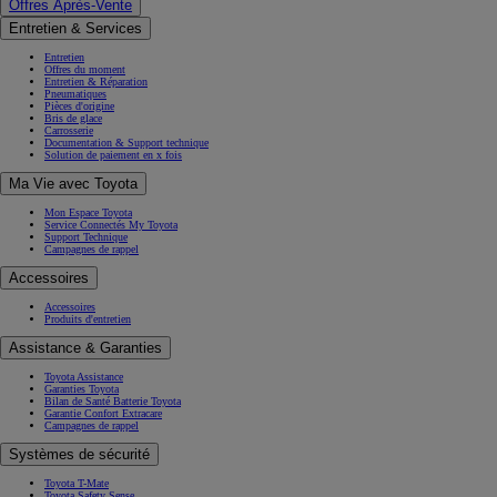
Offres Après-Vente
Entretien & Services
Entretien
Offres du moment
Entretien & Réparation
Pneumatiques
Pièces d'origine
Bris de glace
Carrosserie
Documentation & Support technique
Solution de paiement en x fois
Ma Vie avec Toyota
Mon Espace Toyota
Service Connectés My Toyota
Support Technique
Campagnes de rappel
Accessoires
Accessoires
Produits d'entretien
Assistance & Garanties
Toyota Assistance
Garanties Toyota
Bilan de Santé Batterie Toyota
Garantie Confort Extracare
Campagnes de rappel
Systèmes de sécurité
Toyota T-Mate
Toyota Safety Sense