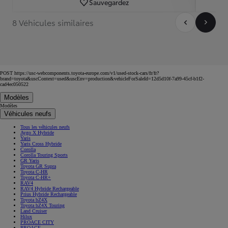
Sauvegardez
8 Véhicules similaires
POST https://usc-webcomponents.toyota-europe.com/v1/used-stock-cars/fr/fr?
brand=toyota&uscContext=used&uscEnv=production&vehicleForSaleId=12d5d10f-7a99-45cf-b1f2-
cad4ec050522
Modèles
Modèles
Véhicules neufs
Tous les véhicules neufs
Aygo X Hybride
Yaris
Yaris Cross Hybride
Corolla
Corolla Touring Sports
GR Yaris
Toyota GR Supra
Toyota C-HR
Toyota C-HR+
RAV4
RAV4 Hybride Rechargeable
Prius Hybride Rechargeable
Toyota bZ4X
Toyota bZ4X Touring
Land Cruiser
Hilux
PROACE CITY
PROACE