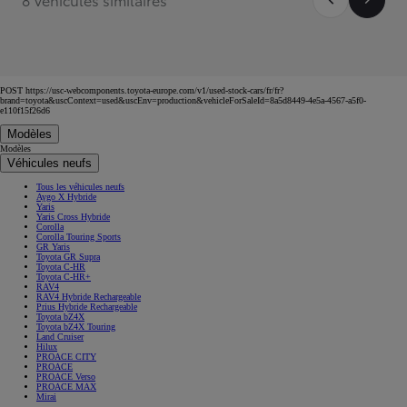
POST https://usc-webcomponents.toyota-europe.com/v1/used-stock-cars/fr/fr?
brand=toyota&uscContext=used&uscEnv=production&vehicleForSaleId=8a5d8449-4e5a-4567-a5f0-
e110f15f26d6
Modèles
Modèles
Véhicules neufs
Tous les véhicules neufs
Aygo X Hybride
Yaris
Yaris Cross Hybride
Corolla
Corolla Touring Sports
GR Yaris
Toyota GR Supra
Toyota C-HR
Toyota C-HR+
RAV4
RAV4 Hybride Rechargeable
Prius Hybride Rechargeable
Toyota bZ4X
Toyota bZ4X Touring
Land Cruiser
Hilux
PROACE CITY
PROACE
PROACE Verso
PROACE MAX
Mirai