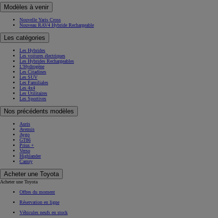
Modèles à venir
Nouvelle Yaris Cross
Nouveau RAV4 Hybride Rechargeable
Les catégories
Les Hybrides
Les voitures électriques
Les Hybrides Rechargeables
L'Hydrogène
Les Citadines
Les SUV
Les Familiales
Les 4x4
Les Utilitaires
Les Sportives
Nos précédents modèles
Auris
Avensis
Aygo
GT86
Prius +
Verso
Highlander
Camry
Acheter une Toyota
Acheter une Toyota
Offres du moment
Réservation en ligne
Véhicules neufs en stock