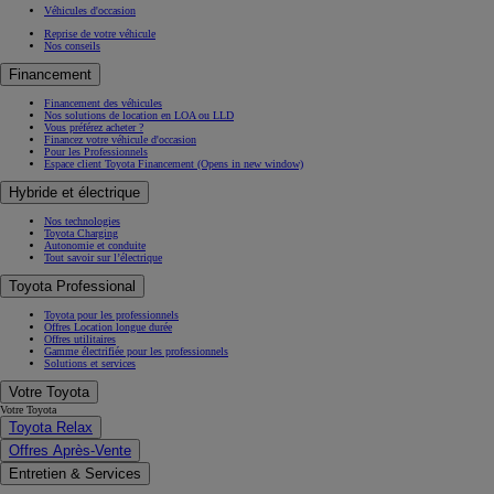
Véhicules d'occasion
Reprise de votre véhicule
Nos conseils
Financement
Financement des véhicules
Nos solutions de location en LOA ou LLD
Vous préférez acheter ?
Financez votre véhicule d'occasion
Pour les Professionnels
Espace client Toyota Financement
(Opens in new window)
Hybride et électrique
Nos technologies
Toyota Charging
Autonomie et conduite
Tout savoir sur l’électrique
Toyota Professional
Toyota pour les professionnels
Offres Location longue durée
Offres utilitaires
Gamme électrifiée pour les professionnels
Solutions et services
Votre Toyota
Votre Toyota
Toyota Relax
Offres Après-Vente
Entretien & Services