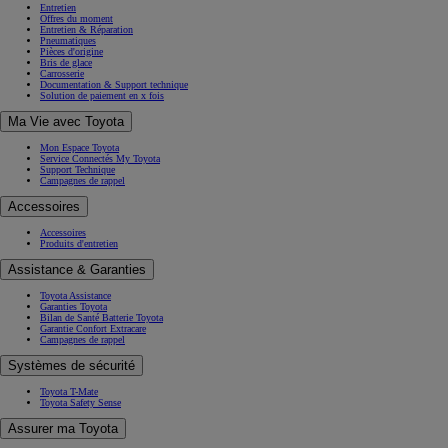
Entretien
Offres du moment
Entretien & Réparation
Pneumatiques
Pièces d'origine
Bris de glace
Carrosserie
Documentation & Support technique
Solution de paiement en x fois
Ma Vie avec Toyota
Mon Espace Toyota
Service Connectés My Toyota
Support Technique
Campagnes de rappel
Accessoires
Accessoires
Produits d'entretien
Assistance & Garanties
Toyota Assistance
Garanties Toyota
Bilan de Santé Batterie Toyota
Garantie Confort Extracare
Campagnes de rappel
Systèmes de sécurité
Toyota T-Mate
Toyota Safety Sense
Assurer ma Toyota