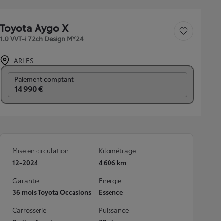
Toyota Aygo X
Sauvegarder le véh
1.0 VVT-i 72ch Design MY24
ARLES
Prix mensuel
Paiement comptant
14 990 €
Mise en circulation
Kilométrage
12-2024
4 606 km
Garantie
Energie
36 mois Toyota Occasions
Essence
Carrosserie
Puissance