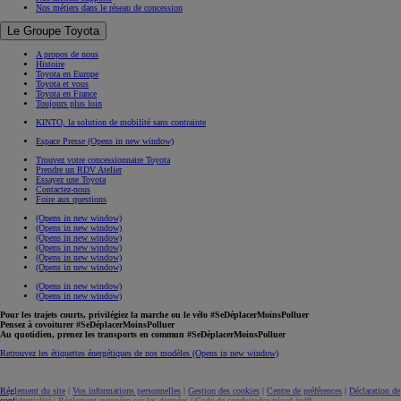
Nos métiers dans le réseau de concession
Le Groupe Toyota
A propos de nous
Histoire
Toyota en Europe
Toyota et vous
Toyota en France
Toujours plus loin
KINTO, la solution de mobilité sans contrainte
Espace Presse
(Opens in new window)
Trouvez votre concessionnaire Toyota
Prendre un RDV Atelier
Essayez une Toyota
Contactez-nous
Foire aux questions
(Opens in new window)
(Opens in new window)
(Opens in new window)
(Opens in new window)
(Opens in new window)
(Opens in new window)
(Opens in new window)
(Opens in new window)
Pour les trajets courts, privilégiez la marche ou le vélo #SeDéplacerMoinsPolluer
Pensez à covoiturer #SeDéplacerMoinsPolluer
Au quotidien, prenez les transports en commun #SeDéplacerMoinsPolluer
Retrouvez les étiquettes énergétiques de nos modèles
(Opens in new window)
Réglement du site
|
Vos informations personnelles
|
Gestion des cookies
|
Centre de préférences
|
Déclaration de
confidentialité
|
Règlement européen sur les données
|
Code de conduite
download (pdf(