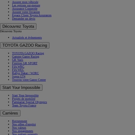
Assurer mon véhicule
Les options sur-mesure
Assurance Connectée
Assurer votre Occasion
Espace Client Toyota Assurances
Demander un devis
Découvrez Toyota
Découvrez Toyota
Actualités et évènements
TOYOTA GAZOO Racing
TOYOTA GAZOO Racing
Gamme Gazoo Racing
GR Yaris
Finition GR SPORT
FIA WRC
FIA WEC
Rallye Dakar / W2RC
Supra GT4
Trouvez votre Gazoo Center
Start Your Impossible
Start Your Impossible
Projets de mobilité
Partenariat Special Olympics
Team Toyota France
Carrières
Recrutement
Nos offres d'emploi
Nos valeurs
Nos engagements
Nos métiers supports