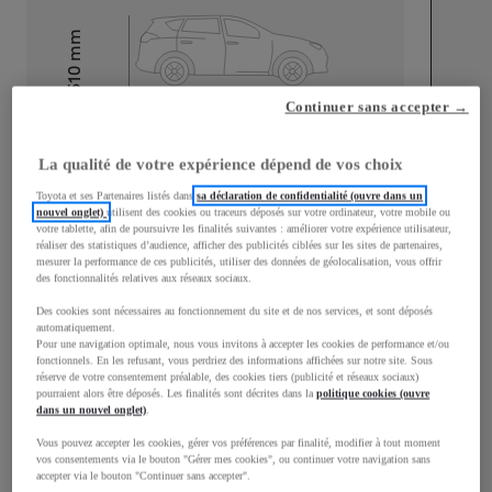
mm
1 510
Hauteur
Continuer sans accepter →
Longueur
3 700
mm
La qualité de votre expérience dépend de vos choix
Toyota et ses Partenaires listés dans
sa déclaration de confidentialité (ouvre dans un
nouvel onglet)
utilisent des cookies ou traceurs déposés sur votre ordinateur, votre mobile ou
votre tablette, afin de poursuivre les finalités suivantes : améliorer votre expérience utilisateur,
réaliser des statistiques d’audience, afficher des publicités ciblées sur les sites de partenaires,
mesurer la performance de ces publicités, utiliser des données de géolocalisation, vous offrir
des fonctionnalités relatives aux réseaux sociaux.
Largeur
1 740
mm
Des cookies sont nécessaires au fonctionnement du site et de nos services, et sont déposés
automatiquement.
Pour une navigation optimale, nous vous invitons à accepter les cookies de performance et/ou
fonctionnels. En les refusant, vous perdriez des informations affichées sur notre site. Sous
réserve de votre consentement préalable, des cookies tiers (publicité et réseaux sociaux)
pourraient alors être déposés. Les finalités sont décrites dans la
politique cookies (ouvre
Consommation mixte
dans un nouvel onglet)
.
Consommation mixte
4,8
L/100 km
Vous pouvez accepter les cookies, gérer vos préférences par finalité, modifier à tout moment
vos consentements via le bouton "Gérer mes cookies", ou continuer votre navigation sans
Émissions CO2
109
g/km
accepter via le bouton "Continuer sans accepter".