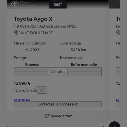
Toyota Aygo X
Toy
1.0 VVT-i 72ch Active Business MY23
Desig
SAINT DOULCHARD
TO
Mise en circulation
Kilométrage
Mise e
11-2023
5 138 km
Energie
Transmission
Energ
Essence
Boîte manuelle
Voir plus
12 990 €
15 79
155 €/mois
En savoir plus
En savoir
Contactez la concession
Sauvegardez
8 Véhicules similaires