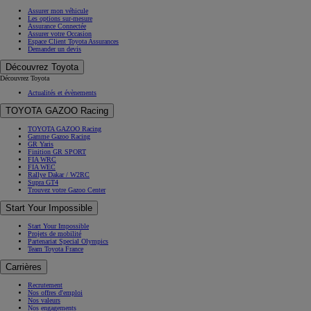
Assurer mon véhicule
Les options sur-mesure
Assurance Connectée
Assurer votre Occasion
Espace Client Toyota Assurances
Demander un devis
Découvrez Toyota
Découvrez Toyota
Actualités et évènements
TOYOTA GAZOO Racing
TOYOTA GAZOO Racing
Gamme Gazoo Racing
GR Yaris
Finition GR SPORT
FIA WRC
FIA WEC
Rallye Dakar / W2RC
Supra GT4
Trouvez votre Gazoo Center
Start Your Impossible
Start Your Impossible
Projets de mobilité
Partenariat Special Olympics
Team Toyota France
Carrières
Recrutement
Nos offres d'emploi
Nos valeurs
Nos engagements