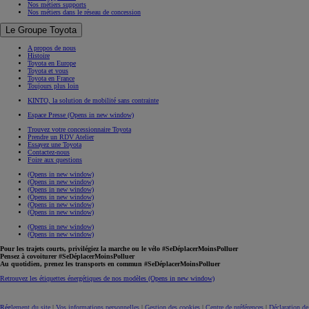
Nos métiers supports
Nos métiers dans le réseau de concession
Le Groupe Toyota
A propos de nous
Histoire
Toyota en Europe
Toyota et vous
Toyota en France
Toujours plus loin
KINTO, la solution de mobilité sans contrainte
Espace Presse
(Opens in new window)
Trouvez votre concessionnaire Toyota
Prendre un RDV Atelier
Essayez une Toyota
Contactez-nous
Foire aux questions
(Opens in new window)
(Opens in new window)
(Opens in new window)
(Opens in new window)
(Opens in new window)
(Opens in new window)
(Opens in new window)
(Opens in new window)
Pour les trajets courts, privilégiez la marche ou le vélo #SeDéplacerMoinsPolluer
Pensez à covoiturer #SeDéplacerMoinsPolluer
Au quotidien, prenez les transports en commun #SeDéplacerMoinsPolluer
Retrouvez les étiquettes énergétiques de nos modèles
(Opens in new window)
Réglement du site
|
Vos informations personnelles
|
Gestion des cookies
|
Centre de préférences
|
Déclaration de