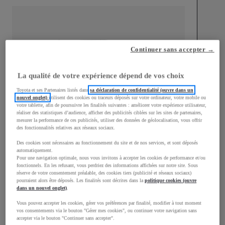
Continuer sans accepter →
mm
1 510
Hauteur
La qualité de votre expérience dépend de vos choix
Toyota et ses Partenaires listés dans
sa déclaration de confidentialité (ouvre dans un
Longueur
3 700
mm
nouvel onglet)
utilisent des cookies ou traceurs déposés sur votre ordinateur, votre mobile ou
votre tablette, afin de poursuivre les finalités suivantes : améliorer votre expérience utilisateur,
réaliser des statistiques d’audience, afficher des publicités ciblées sur les sites de partenaires,
mesurer la performance de ces publicités, utiliser des données de géolocalisation, vous offrir
des fonctionnalités relatives aux réseaux sociaux.
Des cookies sont nécessaires au fonctionnement du site et de nos services, et sont déposés
automatiquement.
Pour une navigation optimale, nous vous invitons à accepter les cookies de performance et/ou
fonctionnels. En les refusant, vous perdriez des informations affichées sur notre site. Sous
Largeur
1 740
mm
réserve de votre consentement préalable, des cookies tiers (publicité et réseaux sociaux)
pourraient alors être déposés. Les finalités sont décrites dans la
politique cookies (ouvre
dans un nouvel onglet)
.
Vous pouvez accepter les cookies, gérer vos préférences par finalité, modifier à tout moment
vos consentements via le bouton "Gérer mes cookies", ou continuer votre navigation sans
Consommation mixte
accepter via le bouton "Continuer sans accepter".