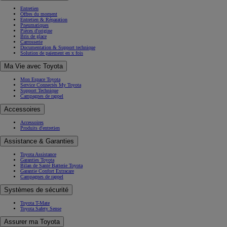
Entretien
Offres du moment
Entretien & Réparation
Pneumatiques
Pièces d'origine
Bris de glace
Carrosserie
Documentation & Support technique
Solution de paiement en x fois
Ma Vie avec Toyota
Mon Espace Toyota
Service Connectés My Toyota
Support Technique
Campagnes de rappel
Accessoires
Accessoires
Produits d'entretien
Assistance & Garanties
Toyota Assistance
Garanties Toyota
Bilan de Santé Batterie Toyota
Garantie Confort Extracare
Campagnes de rappel
Systèmes de sécurité
Toyota T-Mate
Toyota Safety Sense
Assurer ma Toyota