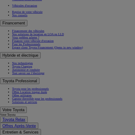
Véhicules d'occasion
Reprise de votre véhicule
Nos conseils
Financement
Financement des véhicules
Nos solutions de location en LOA ou LLD
Vous préférez acheter ?
Financez votre véhicule d'occasion
Pour les Professionnels
Espace client Toyota Financement
(Opens in new window)
Hybride et électrique
Nos technologies
Toyota Charging
Autonomie et conduite
Tout savoir sur l’électrique
Toyota Professional
Toyota pour les professionnels
Offres Location longue durée
Offres utilitaires
Gamme électrifiée pour les professionnels
Solutions et services
Votre Toyota
Votre Toyota
Toyota Relax
Offres Après-Vente
Entretien & Services