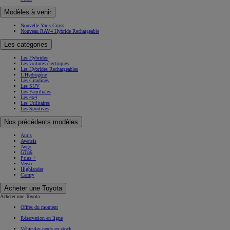
Modèles à venir
Nouvelle Yaris Cross
Nouveau RAV4 Hybride Rechargeable
Les catégories
Les Hybrides
Les voitures électriques
Les Hybrides Rechargeables
L'Hydrogène
Les Citadines
Les SUV
Les Familiales
Les 4x4
Les Utilitaires
Les Sportives
Nos précédents modèles
Auris
Avensis
Aygo
GT86
Prius +
Verso
Highlander
Camry
Acheter une Toyota
Acheter une Toyota
Offres du moment
Réservation en ligne
Véhicules neufs en stock