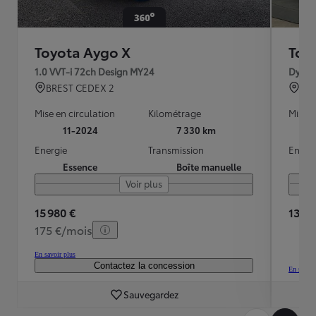
Toyota Aygo X
Toy
1.0 VVT-i 72ch Design MY24
Dynam
BREST CEDEX 2
BO
Mise en circulation
Kilométrage
Mise e
11-2024
7 330 km
Energie
Transmission
Energ
Essence
Boîte manuelle
Voir plus
15 980 €
13 70
175 €/mois
En savoir plus
Contactez la concession
En savoir
Sauvegardez