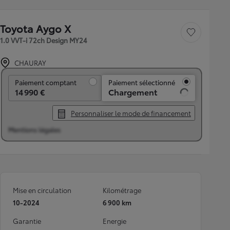
Toyota Aygo X
Sauvegarder le véh
1.0 VVT-i 72ch Design MY24
CHAURAY
Paiement comptant
Paiement comptant
Paiement sélectionné
14 990 €
Chargement
Personnaliser le mode de financement
Mentions légales
Mise en circulation
Kilométrage
10-2024
6 900 km
Garantie
Energie