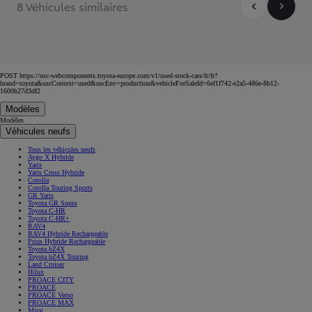
8 Véhicules similaires
POST https://usc-webcomponents.toyota-europe.com/v1/used-stock-cars/fr/fr?
brand=toyota&uscContext=used&uscEnv=production&vehicleForSaleId=6ef1f742-e2a5-486e-8b12-
1600b27d3df2
Modèles
Modèles
Véhicules neufs
Tous les véhicules neufs
Aygo X Hybride
Yaris
Yaris Cross Hybride
Corolla
Corolla Touring Sports
GR Yaris
Toyota GR Supra
Toyota C-HR
Toyota C-HR+
RAV4
RAV4 Hybride Rechargeable
Prius Hybride Rechargeable
Toyota bZ4X
Toyota bZ4X Touring
Land Cruiser
Hilux
PROACE CITY
PROACE
PROACE Verso
PROACE MAX
Mirai