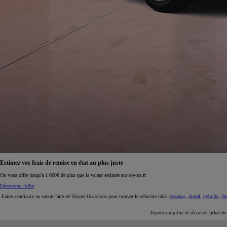
À partir de 19 700 €
Nouvelle Yaris Cross
HYBRIDE
Disponible prochainement
Estimez vos frais de remise en état au plus juste
On vous offre jusqu'à 1 000€ de plus que la valeur estimée sur toyota.fr
Découvrez l'offre
Faites confiance au savoir-faire de Toyota Occasions pour trouver le véhicule idéal (
essence
,
diesel
,
hybride
,
éle
Toyota simplifie et sécurise l'achat d