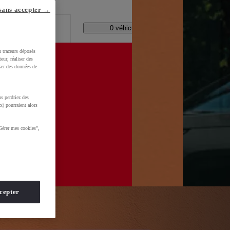
lle ?
sans accepter →
Code Postal / Concession
11158 véhicules disponibles
u traceurs déposés
eur, réaliser des
iser des données de
s perdriez des
d=0AAAAADMU_rOmt8jEeNuSaQZnsYNEuG0CS
x) pourraient alors
Gérer mes cookies",
cepter