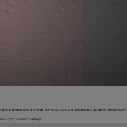
 (prix ou loyer) ou localisation (ville, code postal et concession) pour trouver le véhicule qui correspond à vos
érénité grâce à de nombreux avantages.