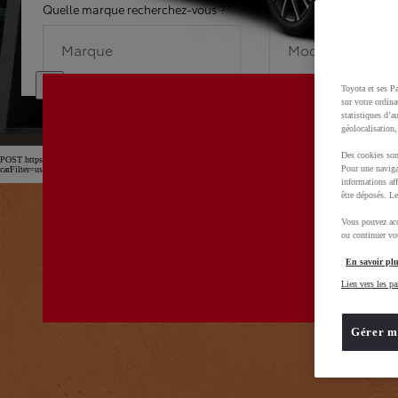
Quelle marque recherchez-vous ?
Quel modèle recherche
Marque
Modèle
Toyota et ses Pa
sur votre ordina
statistiques d’a
géolocalisation,
Des cookies son
POST https://usc-webcomponents.toyota-europe.com/v1/car-filter-header/fr/fr?
Pour une naviga
carFilter=used&brand=toyota&uscEnv=production&useGlobalStore=true&gclid=CjwKCAjw4dDT
informations aff
être déposés. Le
Vous pouvez acc
ou continuer vot
En savoir plu
Lien vers les pa
Gérer m