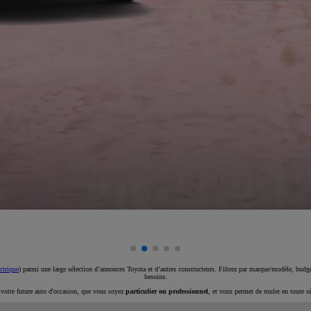
ctrique
) parmi une large sélection d’annonces Toyota et d’autres constructeurs. Filtrez par marque/modèle, budget
besoins.
e votre future auto d'occasion, que vous soyez
particulier ou professionnel
, et vous permet de rouler en toute s