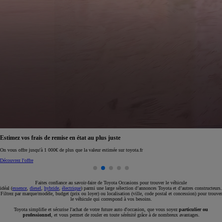
Réservez en ligne votre occasion pour 1€ seulement
Réservez en ligne
Faites confiance au savoir-faire de Toyota Occasions pour trouver le véhicule
idéal (
essence
,
diesel
,
hybride
,
électrique
) parmi une large sélection d’annonces Toyota et d’autres constructeurs.
Filtrez par marque/modèle, budget (prix ou loyer) ou localisation (ville, code postal et concession) pour trouver
le véhicule qui correspond à vos besoins.
Toyota simplifie et sécurise l'achat de votre future auto d'occasion, que vous soyez
particulier ou
professionnel
, et vous permet de rouler en toute sérénité grâce à de nombreux avantages.