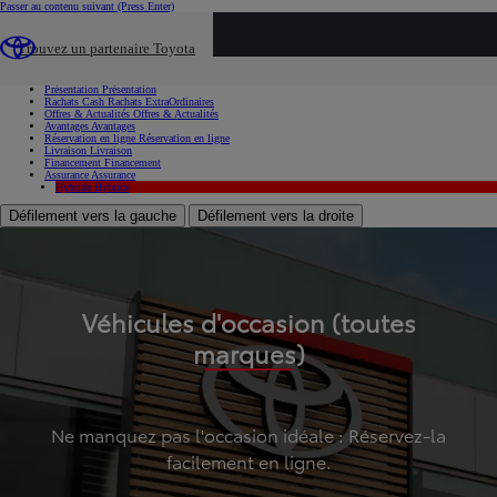
Passer au contenu suivant
(Press Enter)
...
Trouvez un partenaire Toyota
Voiture d'occasion
Présentation
Présentation
Rachats Cash
Rachats ExtraOrdinaires
Offres & Actualités
Offres & Actualités
Avantages
Avantages
Réservation en ligne
Réservation en ligne
Livraison
Livraison
Financement
Financement
Assurance
Assurance
Hybride
Hybride
Défilement vers la gauche
Défilement vers la droite
Véhicules d'occasion (toutes
marques)
Ne manquez pas l'occasion idéale : Réservez-la
facilement en ligne.