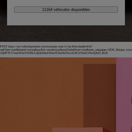
11164 véhicules disponibles
POST https://usc-webcomponents.toyota-europe.com/v1/car-filter-header/fr/fr?
carFilter=used&brand=toyota&uscEnv=production&useGlobalStore=true&utm_campaign=SEM_Marqu
vQDFTF17snsOFbnTZOHLLQlQtXfmd-Rdo3T5keNnTAs1zChF2zTihoCtNwQAvD_BwE