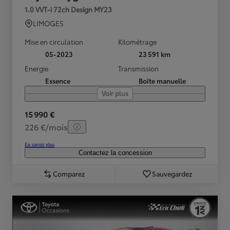
1.0 VVT-i 72ch Design MY23
LIMOGES
Mise en circulation
Kilométrage
05-2023
23 591 km
Energie
Transmission
Essence
Boîte manuelle
Voir plus
15 990 €
226 €/mois
En savoir plus
Contactez la concession
Comparez
Sauvegardez