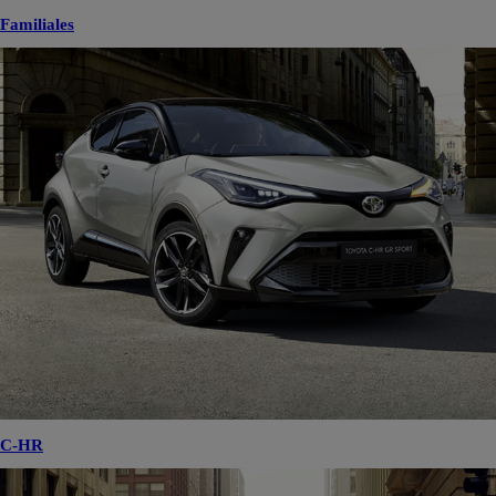
Familiales
C-HR