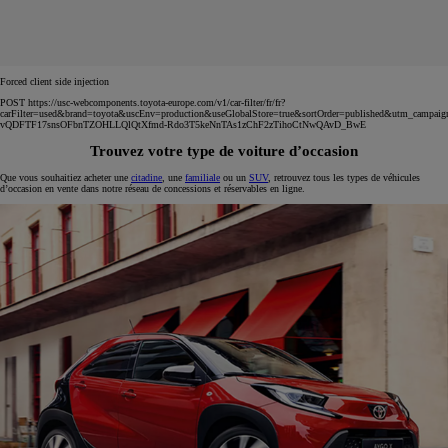
Forced client side injection
POST https://usc-webcomponents.toyota-europe.com/v1/car-filter/fr/fr?
carFilter=used&brand=toyota&uscEnv=production&useGlobalStore=true&sortOrder=published&utm
vQDFTF17snsOFbnTZOHLLQlQtXfmd-Rdo3T5keNnTAs1zChF2zTihoCtNwQAvD_BwE
Trouvez votre type de voiture d’occasion
Que vous souhaitiez acheter une
citadine
, une
familiale
ou un
SUV
, retrouvez tous les types de véhicules
d’occasion en vente dans notre réseau de concessions et réservables en ligne.