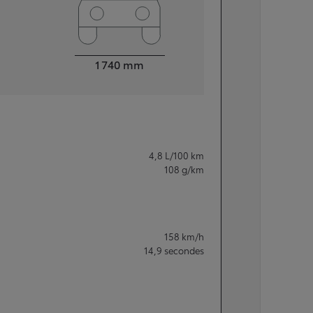
Largeur
1 740
mm
4,8
L/100 km
108
g/km
158
km/h
14,9
secondes