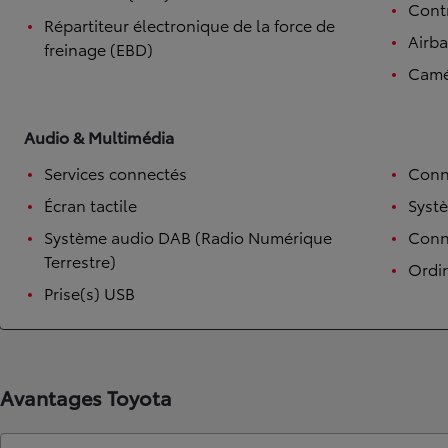
Contr
Répartiteur électronique de la force de
Airb
freinage (EBD)
Camé
Audio & Multimédia
Services connectés
Conn
Écran tactile
Syst
Système audio DAB (Radio Numérique
Conne
Terrestre)
Ordi
Prise(s) USB
Avantages Toyota