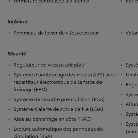
Fermeture centralisée à distance
Rétro
Intérieur
Pommeau de levier de vitesse en cuir
Volan
Sécurité
Régulateur de vitesse adaptatif
Systè
Système d'antiblocage des roues (ABS) avec
Limit
répartiteur électronique de la force de
Régul
freinage (EBD)
Systè
Système de sécurité pré-collision (PCS)
Allu
Système d'alerte de sortie de file (LDA)
Systè
Aide au démarrage en côte (HAC)
Systè
Lecture automatique des panneaux de
pneu
circulation (RSA)