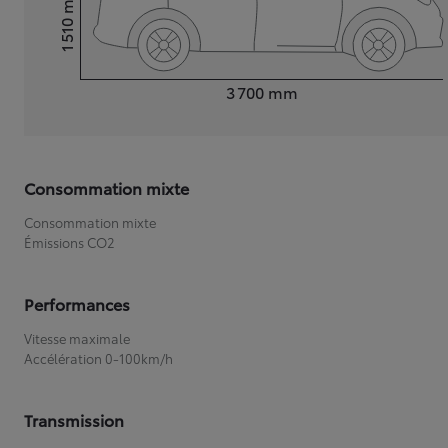
1 510
Hauteur
Longueur
3 700
mm
Consommation mixte
Consommation mixte
Émissions CO2
Performances
Vitesse maximale
Accélération 0-100km/h
Transmission