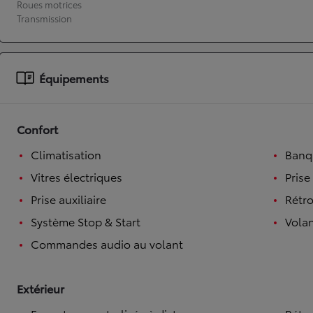
Roues motrices
Transmission
À partir de 19 700 €
Nouvelle Yaris Cross
HYBRIDE
Disponible prochainement
Équipements
Confort
Climatisation
Banqu
Vitres électriques
Prise
Prise auxiliaire
Rétro
Système Stop & Start
Volan
Commandes audio au volant
Extérieur