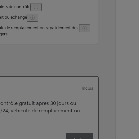
ints de contrôle
ait ou échangé
ule de remplacement ou rapatriement des
gers
Inclus
ontrôle gratuit après 30 jours ou
h/24, véhicule de remplacement ou