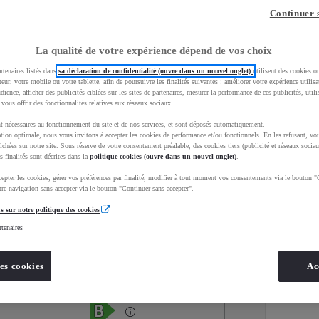
Continuer 
La qualité de votre expérience dépend de vos choix
rtenaires listés dans
sa déclaration de confidentialité (ouvre dans un nouvel onglet)
utilisent des cookies o
teur, votre mobile ou votre tablette, afin de poursuivre les finalités suivantes : améliorer votre expérience utilisat
udience, afficher des publicités ciblées sur les sites de partenaires, mesurer la performance de ces publicités, util
 vous offrir des fonctionnalités relatives aux réseaux sociaux.
t nécessaires au fonctionnement du site et de nos services, et sont déposés automatiquement.
tion optimale, nous vous invitons à accepter les cookies de performance et/ou fonctionnels. En les refusant, vou
ichées sur notre site. Sous réserve de votre consentement préalable, des cookies tiers (publicité et réseaux sociau
s finalités sont décrites dans la
politique cookies (ouvre dans un nouvel onglet)
.
epter les cookies, gérer vos préférences par finalité, modifier à tout moment vos consentements via le bouton "
Services
Concession
re navigation sans accepter via le bouton "Continuer sans accepter".
s sur notre politique des cookies
rtenaires
Energie
oyota Occasions
Essence
es cookies
Ac
Étiquette énergétique