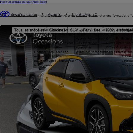
Passer au contenu suivant
(Press Enter)
Vous êtes ici
:
Véhicules d'occasion
Aygo X
Toyota Aygo X
Véhicules neufs
Véhicules d'occasion
Hybride et électrique
Acheter une Toyota
Votre T
Nos voitures d'occasion
Toutes les motorisations
Reprise de votre voiture
Toyota 
Tous les modèles
Citadines
SUV & Familiales
100% électriqu
Avantages Toyota Occasions
Hybride
Offres du moment
Offres 
Nouvelle Aygo X
Réservez en ligne
Hybride Rechargeable
Offres Particuliers
Entrete
HYBRIDE
Livraison près de chez vous
100% Électrique
Offres Après-vente
Offres et actualités
Hydrogène
Offres Occasions
Financez votre occasion
Toutes nos technologies
Offres Professionn
Assurez votre occasion
Accesso
Revendez votre véhicule cash
Boutiqu
Nos conseils
Ma vie 