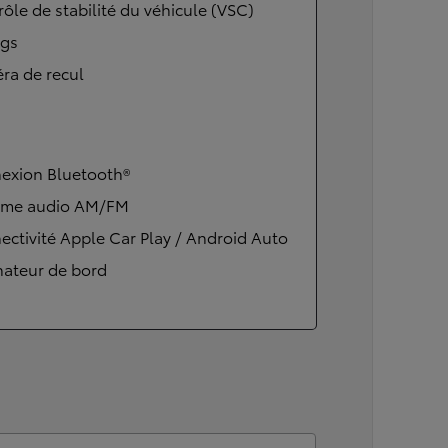
ôle de stabilité du véhicule (VSC)
ags
ra de recul
exion Bluetooth®
ème audio AM/FM
ctivité Apple Car Play / Android Auto
nateur de bord