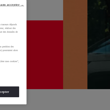
sans accepter →
u traceurs déposés
eur, réaliser des
iser des données de
s perdriez des
x) pourraient alors
Gérer mes cookies",
cepter