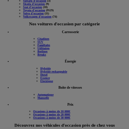
Subaru d'occasion
(3)
Skoda d'occasion
(9)
Seat d'occasion
(10)
Toyota d'occasion
(9529)
Volvo d'occasion
(11)
Volkswagen d'occasion
(74)
Nos voitures d'occasion par catégorie
Carrosserie
Citadines
SUV
Familiales
Utilitaires
Berlines
Breaks
Énergie
Hybride
Hybride rechargeable
Diesel
Essence
Électrique
Boîte de vitesses
Automatique
Manuelle
Prix
Occasions à moins de 10 000€
Occasions à moins de 20 000€
Occasions à moins de 30 000€
Découvrez nos véhicules d'occasion près de chez vous