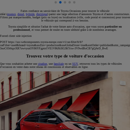
Faites confiance au savoir-faire de Toyota Occasions pour trouver le véhicule
idéal (
essence
,
diesel
,
hybride
,
électrique
) parmi une large sélection d’annonces Toyota et d’autres constructeurs.
Filtrez par marque/modèle, budget (prix ou loyer) ou localisation (ville, code postal et concession) pour trouver
le véhicule qui correspond à vos besoins.
Toyota simplifie et sécurise l'achat de votre future auto d'occasion, que vous soyez
particulier ou
professionnel
, et vous permet de rouler en toute sérénité grâce à de nombreux avantages.
Forced client side injection
POST https://usc-webcomponents.toyota-europe.com/v1/car-filter/fr/fr?
carFilter=used&brand=toyota&uscEnv=production&useGlobalStore=true&sortOrder=published&utm
3noC03t6qyrXR7owvysnOY86YFgptrr1VE1V86Jb3lG3KYxw-3V9wdBoCB7gQAvD_BwE
Trouvez votre type de voiture d’occasion
Que vous souhaitiez acheter une
citadine
, une
familiale
ou un
SUV
, retrouvez tous les types de véhicules
d’occasion en vente dans notre réseau de concessions et réservables en ligne.