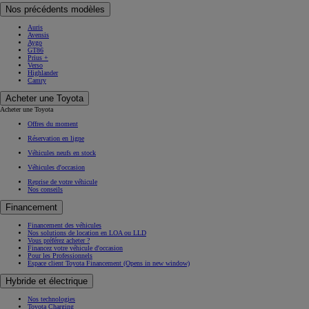
Nos précédents modèles
Auris
Avensis
Aygo
GT86
Prius +
Verso
Highlander
Camry
Acheter une Toyota
Acheter une Toyota
Offres du moment
Réservation en ligne
Véhicules neufs en stock
Véhicules d'occasion
Reprise de votre véhicule
Nos conseils
Financement
Financement des véhicules
Nos solutions de location en LOA ou LLD
Vous préférez acheter ?
Financez votre véhicule d'occasion
Pour les Professionnels
Espace client Toyota Financement
(Opens in new window)
Hybride et électrique
Nos technologies
Toyota Charging