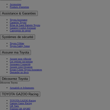
Accessoires
Produits d'entretien
Assistance & Garanties
Toyota Assistance
Garanties Toyota
Bilan de Santé Batterie Toyota
Garantie Confort Extracare
Campagnes de rappel
Systèmes de sécurité
Toyota T-Mate
Toyota Safety Sense
Assurer ma Toyota
Assurer mon véhicule
Les options sur-mesure
Assurance Connectée
Assurer votre Occasion
Espace Client Toyota Assurances
Demander un devis
Découvrez Toyota
Découvrez Toyota
Actualités et évènements
TOYOTA GAZOO Racing
TOYOTA GAZOO Racing
Gamme Gazoo Racing
GR Yaris
Finition GR SPORT