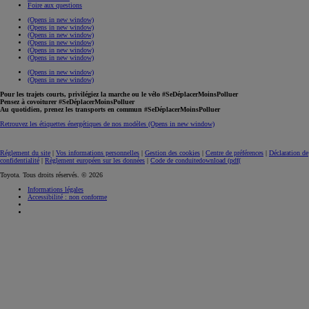
Foire aux questions
(Opens in new window)
(Opens in new window)
(Opens in new window)
(Opens in new window)
(Opens in new window)
(Opens in new window)
(Opens in new window)
(Opens in new window)
Pour les trajets courts, privilégiez la marche ou le vélo #SeDéplacerMoinsPolluer
Pensez à covoiturer #SeDéplacerMoinsPolluer
Au quotidien, prenez les transports en commun #SeDéplacerMoinsPolluer
Retrouvez les étiquettes énergétiques de nos modèles
(Opens in new window)
Réglement du site
|
Vos informations personnelles
|
Gestion des cookies
|
Centre de préférences
|
Déclaration de
confidentialité
|
Règlement européen sur les données
|
Code de conduite
download (pdf(
Toyota. Tous droits réservés. © 2026
Informations légales
Accessibilité : non conforme