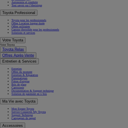
Autonomie et conduite
Tout savoir sur l’électrique
Toyota Professional
Toyota pour les professionnels
Offres Location longue durée
Offres utilitaires
Gamme électrifiée pour les professionnels
Solutions et services
Votre Toyota
Votre Toyota
Toyota Relax
Offres Après-Vente
Entretien & Services
Entretien
Offres du moment
Entretien & Réparation
Pneumatiques
Pièces d'origine
Bris de glace
Carrosserie
Documentation & Support technique
Solution de paiement en x fois
Ma Vie avec Toyota
Mon Espace Toyota
Service Connectés My Toyota
Support Technique
Campagnes de rappel
Accessoires