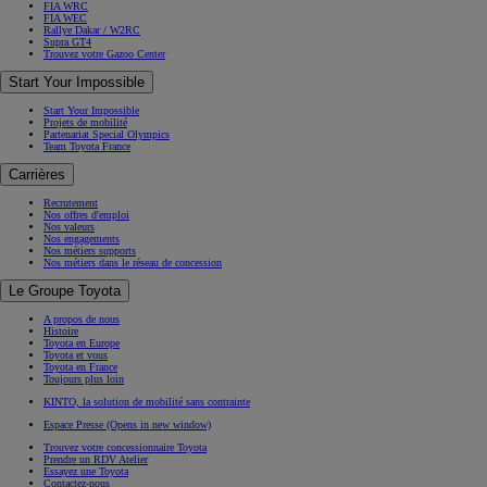
FIA WRC
FIA WEC
Rallye Dakar / W2RC
Supra GT4
Trouvez votre Gazoo Center
Start Your Impossible
Start Your Impossible
Projets de mobilité
Partenariat Special Olympics
Team Toyota France
Carrières
Recrutement
Nos offres d'emploi
Nos valeurs
Nos engagements
Nos métiers supports
Nos métiers dans le réseau de concession
Le Groupe Toyota
A propos de nous
Histoire
Toyota en Europe
Toyota et vous
Toyota en France
Toujours plus loin
KINTO, la solution de mobilité sans contrainte
Espace Presse
(Opens in new window)
Trouvez votre concessionnaire Toyota
Prendre un RDV Atelier
Essayez une Toyota
Contactez-nous