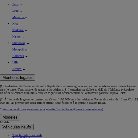
Paris
→
Lyon
→
Marseille
→
Nice
→
Toulouse
→
Nantes
→
Strasbourg
→
Montpellier
→
Bordeaux
→
Lille
→
Rennes
→
Mentions légales
(1) Réalisation de l’entretien de votre Toyota dans le réseau agréé selon les préconisations constructeur figurant
dans le carnet d’entretien et de garantie du véhicule. Si l’entretien est réalisé
au-delà de l’échéance
préconisée,
un délai de carence d’un mois
entre en vigueur au déclenchement de la nouvelle garantie Toyota Relax.
(2) À l’issue de la garantie constructeur (3 ans / 100 000 km), les véhicules Toyota de moins de 10 ans
OU
185
000 km, au premier des deux termes atteint, sont éligibles à la garantie Toyota Relax.
*
Voir les conditions générales de la garantie Toyota Relax
(Opens in new window)
Modèles
Modèles
Véhicules neufs
Tous les véhicules neufs