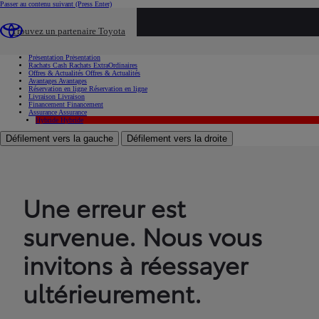
Passer au contenu suivant
(Press Enter)
...
Trouvez un partenaire Toyota
Voiture d'occasion
Présentation
Présentation
Rachats Cash
Rachats ExtraOrdinaires
Offres & Actualités
Offres & Actualités
Avantages
Avantages
Réservation en ligne
Réservation en ligne
Livraison
Livraison
Financement
Financement
Assurance
Assurance
Hybride
Hybride
Défilement vers la gauche
Défilement vers la droite
Une erreur est
survenue. Nous vous
invitons à réessayer
ultérieurement.