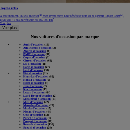
Toyota relax
(1)
(2)
À tout moment, un seul entretien
chez Toyota suffit pour bénéficier d’un an de garantie Toyota Relax
,
*
jusqu’aux 10 ans du véhicule ou 185 000 km
Voir plus
Voir plus
Nos voitures d'occasion par marque
Audi d'occasion
(19)
Alfa Romeo d'occasion
(2)
Abarth d'occasion
(1)
BMW d'occasion
(31)
Cupra d'occasion
(2)
Citroen d'occasion
(61)
DS d'occasion
(11)
Dacia d'occasion
(47)
Ford d'occasion
(58)
Fiat d'occasion
(41)
Hyundai d'occasion
(82)
Honda d'occasion
(6)
Isuzu d'occasion
(3)
Jeep d'occasion
(7)
Kia d'occasion
(45)
Lexus d'occasion
(64)
Land Rover d'occasion
(2)
Mitsubishi d'occasion
(13)
Mini d'occasion
(22)
Mercedes d'occasion
(24)
Mazda d'occasion
(15)
Nissan d'occasion
(44)
Opel d'occasion
(33)
Porsche d'occasion
(1)
Peugeot d'occasion
(81)
Renault d'occasion
(139)
Suzuki d'occasion
(28)