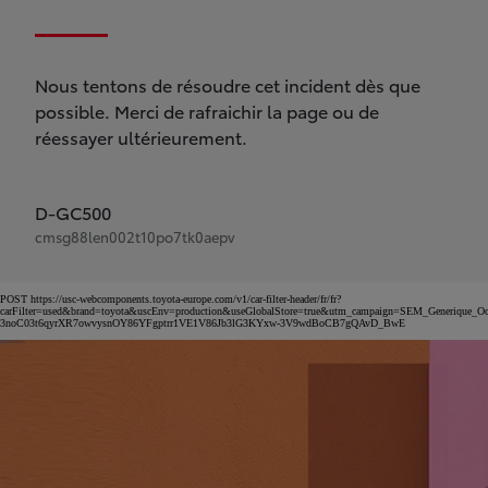
Nous tentons de résoudre cet incident dès que
possible. Merci de rafraichir la page ou de
réessayer ultérieurement.
D-GC500
cmsg88len002t10po7tk0aepv
POST https://usc-webcomponents.toyota-europe.com/v1/car-filter-header/fr/fr?
carFilter=used&brand=toyota&uscEnv=production&useGlobalStore=true&utm_campaign=SEM_Gener
3noC03t6qyrXR7owvysnOY86YFgptrr1VE1V86Jb3lG3KYxw-3V9wdBoCB7gQAvD_BwE