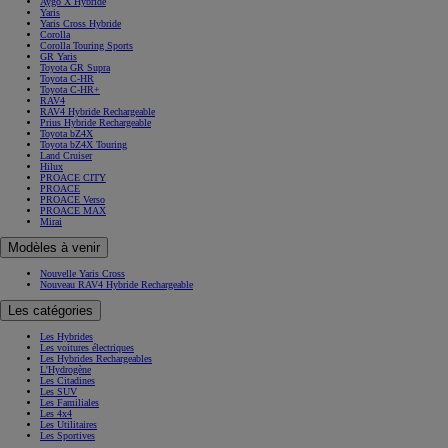
Aygo X Hybride
Yaris
Yaris Cross Hybride
Corolla
Corolla Touring Sports
GR Yaris
Toyota GR Supra
Toyota C-HR
Toyota C-HR+
RAV4
RAV4 Hybride Rechargeable
Prius Hybride Rechargeable
Toyota bZ4X
Toyota bZ4X Touring
Land Cruiser
Hilux
PROACE CITY
PROACE
PROACE Verso
PROACE MAX
Mirai
Modèles à venir
Nouvelle Yaris Cross
Nouveau RAV4 Hybride Rechargeable
Les catégories
Les Hybrides
Les voitures électriques
Les Hybrides Rechargeables
L'Hydrogène
Les Citadines
Les SUV
Les Familiales
Les 4x4
Les Utilitaires
Les Sportives