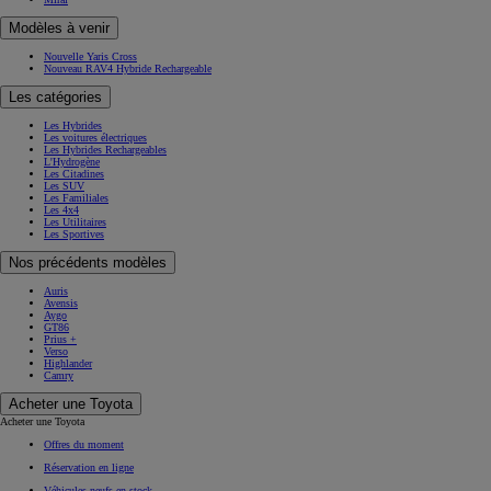
Modèles à venir
Nouvelle Yaris Cross
Nouveau RAV4 Hybride Rechargeable
Les catégories
Les Hybrides
Les voitures électriques
Les Hybrides Rechargeables
L'Hydrogène
Les Citadines
Les SUV
Les Familiales
Les 4x4
Les Utilitaires
Les Sportives
Nos précédents modèles
Auris
Avensis
Aygo
GT86
Prius +
Verso
Highlander
Camry
Acheter une Toyota
Acheter une Toyota
Offres du moment
Réservation en ligne
Véhicules neufs en stock