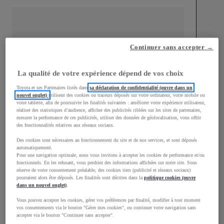
Continuer sans accepter →
mm
1 510
Hauteur
La qualité de votre expérience dépend de vos choix
Toyota et ses Partenaires listés dans
sa déclaration de confidentialité (ouvre dans un
Longueur
3 700
mm
nouvel onglet)
utilisent des cookies ou traceurs déposés sur votre ordinateur, votre mobile ou
votre tablette, afin de poursuivre les finalités suivantes : améliorer votre expérience utilisateur,
réaliser des statistiques d’audience, afficher des publicités ciblées sur les sites de partenaires,
mesurer la performance de ces publicités, utiliser des données de géolocalisation, vous offrir
des fonctionnalités relatives aux réseaux sociaux.
Des cookies sont nécessaires au fonctionnement du site et de nos services, et sont déposés
automatiquement.
Pour une navigation optimale, nous vous invitons à accepter les cookies de performance et/ou
fonctionnels. En les refusant, vous perdriez des informations affichées sur notre site. Sous
Largeur
1 740
mm
réserve de votre consentement préalable, des cookies tiers (publicité et réseaux sociaux)
pourraient alors être déposés. Les finalités sont décrites dans la
politique cookies (ouvre
dans un nouvel onglet)
.
Vous pouvez accepter les cookies, gérer vos préférences par finalité, modifier à tout moment
vos consentements via le bouton "Gérer mes cookies", ou continuer votre navigation sans
Consommation mixte
accepter via le bouton "Continuer sans accepter".