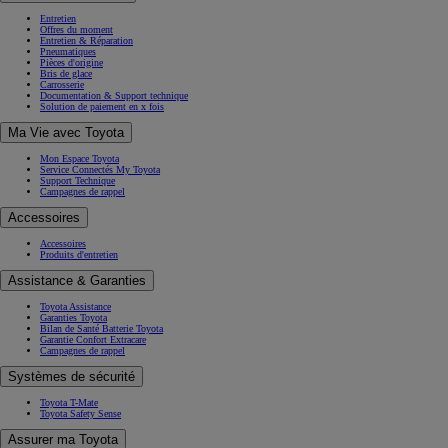
Entretien
Offres du moment
Entretien & Réparation
Pneumatiques
Pièces d'origine
Bris de glace
Carrosserie
Documentation & Support technique
Solution de paiement en x fois
Ma Vie avec Toyota
Mon Espace Toyota
Service Connectés My Toyota
Support Technique
Campagnes de rappel
Accessoires
Accessoires
Produits d'entretien
Assistance & Garanties
Toyota Assistance
Garanties Toyota
Bilan de Santé Batterie Toyota
Garantie Confort Extracare
Campagnes de rappel
Systèmes de sécurité
Toyota T-Mate
Toyota Safety Sense
Assurer ma Toyota