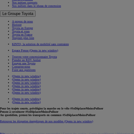
Nos métiers supports
Nos métiers dans le réseau de concession
Le Groupe Toyota
A propos de nous
Histoire
Toyota en Europe
Toyota et vous
Toyota en France
Toujours plus loin
KINTO, la solution de mobilité sans contrainte
Espace Presse
(Opens in new window)
Trouvez votre concessionnaire Toyota
Prendre un RDV Atelier
Essayez une Toyota
Contactez-nous
Foire aux questions
(Opens in new window)
(Opens in new window)
(Opens in new window)
(Opens in new window)
(Opens in new window)
(Opens in new window)
(Opens in new window)
(Opens in new window)
Pour les trajets courts, privilégiez la marche ou le vélo #SeDéplacerMoinsPolluer
Pensez à covoiturer #SeDéplacerMoinsPolluer
Au quotidien, prenez les transports en commun #SeDéplacerMoinsPolluer
Retrouvez les étiquettes énergétiques de nos modèles
(Opens in new window)
Réglement du site
|
Vos informations personnelles
|
Gestion des cookies
|
Centre de préférences
|
Déclaration de