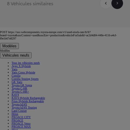
8 Véhicules similaires
POST https://usc-webcomponents.toyota-europe.com/v1/used-stock-cars/fr/fr?
brand=toyota&uscContext=used&uscEnv=production&vehicleForSaleId=ac2d4d84-448e-4116-a4cf-
f9e1b67e8297
Modèles
Modèles
Véhicules neufs
Tous les véhicules neufs
Aygo X Hybride
Yaris
Yaris Cross Hybride
Corolla
Corolla Touring Sports
GR Yaris
Toyota GR Supra
Toyota C-HR
Toyota C-HR+
RAV4
RAV4 Hybride Rechargeable
Prius Hybride Rechargeable
Toyota bZ4X
Toyota bZ4X Touring
Land Cruiser
Hilux
PROACE CITY
PROACE
PROACE Verso
PROACE MAX
Mirai