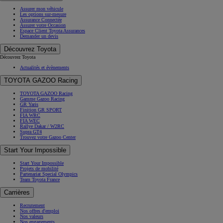
Assurer mon véhicule
Les options sur-mesure
Assurance Connectée
Assurer votre Occasion
Espace Client Toyota Assurances
Demander un devis
Découvrez Toyota
Découvrez Toyota
Actualités et évènements
TOYOTA GAZOO Racing
TOYOTA GAZOO Racing
Gamme Gazoo Racing
GR Yaris
Finition GR SPORT
FIA WRC
FIA WEC
Rallye Dakar / W2RC
Supra GT4
Trouvez votre Gazoo Center
Start Your Impossible
Start Your Impossible
Projets de mobilité
Partenariat Special Olympics
Team Toyota France
Carrières
Recrutement
Nos offres d'emploi
Nos valeurs
Nos engagements