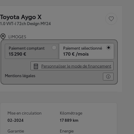
Toyota Aygo X
Sauvegarder le véh
1.0 VVT-i 72ch Design MY24
LIMOGES
Paiement comptant
Paiement comptant
Paiement sélectionné
15 290 €
170 € /mois
Personnaliser le mode de financement
Mentions légales
Mise en circulation
Kilométrage
02-2024
17 889 km
Garantie
Energie