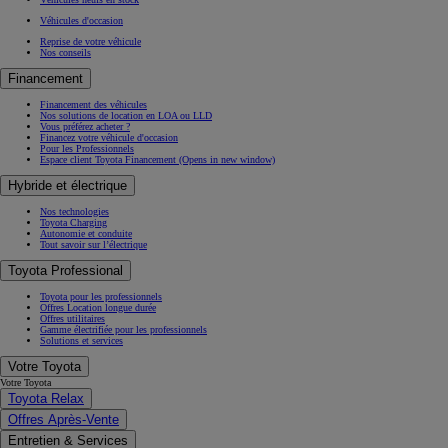
Véhicules d'occasion
Reprise de votre véhicule
Nos conseils
Financement
Financement des véhicules
Nos solutions de location en LOA ou LLD
Vous préférez acheter ?
Financez votre véhicule d'occasion
Pour les Professionnels
Espace client Toyota Financement
(Opens in new window)
Hybride et électrique
Nos technologies
Toyota Charging
Autonomie et conduite
Tout savoir sur l’électrique
Toyota Professional
Toyota pour les professionnels
Offres Location longue durée
Offres utilitaires
Gamme électrifiée pour les professionnels
Solutions et services
Votre Toyota
Votre Toyota
Toyota Relax
Offres Après-Vente
Entretien & Services