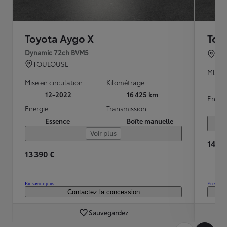
Toyota Aygo X
Toy
Dynamic 72ch BVM5
TO
TOULOUSE
Mise e
Mise en circulation
Kilométrage
12-2022
16 425 km
Energ
Energie
Transmission
Essence
Boîte manuelle
Voir plus
14 39
13 390 €
En savoir plus
En savoir
Contactez la concession
Sauvegardez