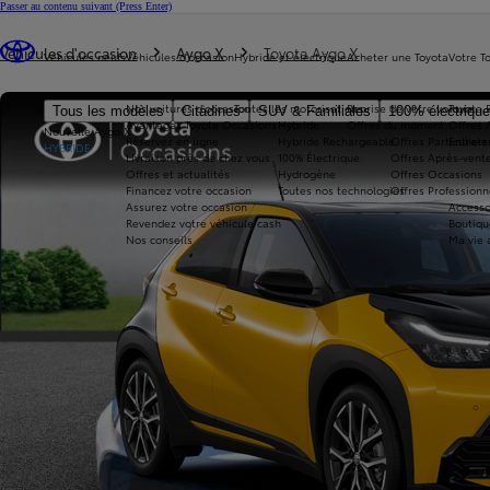
Passer au contenu suivant
(Press Enter)
Vous êtes ici
:
Véhicules d'occasion
Aygo X
Toyota Aygo X
Véhicules neufs
Véhicules d'occasion
Hybride et électrique
Acheter une Toyota
Votre T
Nos voitures d'occasion
Toutes les motorisations
Reprise de votre voiture
Toyota 
Tous les modèles
Citadines
SUV & Familiales
100% électriqu
Avantages Toyota Occasions
Hybride
Offres du moment
Offres 
Nouvelle Aygo X
Réservez en ligne
Hybride Rechargeable
Offres Particuliers
Entrete
HYBRIDE
Livraison près de chez vous
100% Électrique
Offres Après-vente
Offres et actualités
Hydrogène
Offres Occasions
Financez votre occasion
Toutes nos technologies
Offres Professionn
Assurez votre occasion
Accesso
Revendez votre véhicule cash
Boutiqu
Nos conseils
Ma vie 