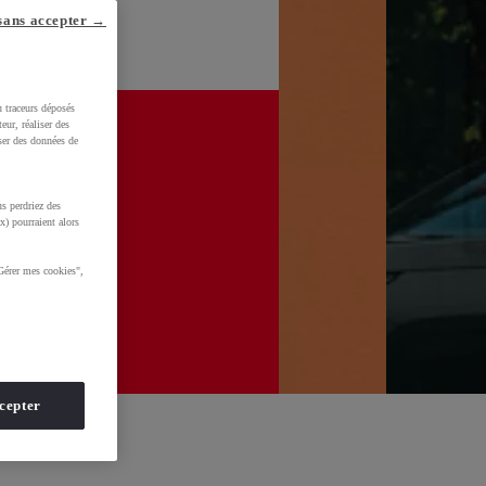
sans accepter →
u traceurs déposés
eur, réaliser des
iser des données de
s perdriez des
x) pourraient alors
Gérer mes cookies",
cepter