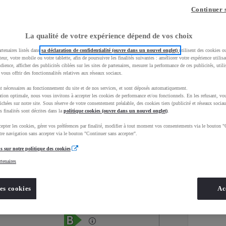
Continuer 
La qualité de votre expérience dépend de vos choix
rtenaires listés dans
sa déclaration de confidentialité (ouvre dans un nouvel onglet)
utilisent des cookies o
teur, votre mobile ou votre tablette, afin de poursuivre les finalités suivantes : améliorer votre expérience utilisat
udience, afficher des publicités ciblées sur les sites de partenaires, mesurer la performance de ces publicités, util
 vous offrir des fonctionnalités relatives aux réseaux sociaux.
t nécessaires au fonctionnement du site et de nos services, et sont déposés automatiquement.
tion optimale, nous vous invitons à accepter les cookies de performance et/ou fonctionnels. En les refusant, vou
ichées sur notre site. Sous réserve de votre consentement préalable, des cookies tiers (publicité et réseaux sociau
s finalités sont décrites dans la
politique cookies (ouvre dans un nouvel onglet)
.
epter les cookies, gérer vos préférences par finalité, modifier à tout moment vos consentements via le bouton "
Services
Concession
re navigation sans accepter via le bouton "Continuer sans accepter".
s sur notre politique des cookies
rtenaires
Energie
oyota Occasions
Essence
es cookies
Ac
Étiquette énergétique