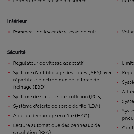
Fermeture centralisée à distance
Rétro
Intérieur
Pommeau de levier de vitesse en cuir
Volan
Sécurité
Régulateur de vitesse adaptatif
Limit
Système d'antiblocage des roues (ABS) avec
Régul
répartiteur électronique de la force de
Systè
freinage (EBD)
Allu
Système de sécurité pré-collision (PCS)
Systè
Système d'alerte de sortie de file (LDA)
Systè
Aide au démarrage en côte (HAC)
pneu
Lecture automatique des panneaux de
Contr
circulation (RSA)