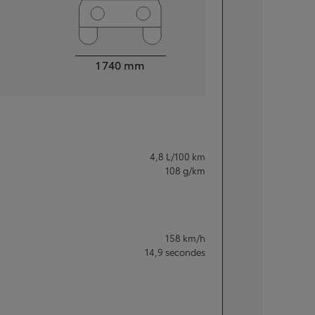
Largeur
1 740
mm
4,8
L/100 km
108
g/km
158
km/h
14,9
secondes