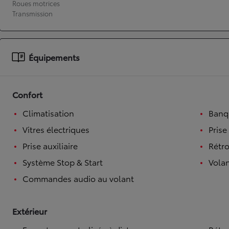
Roues motrices
Transmission
À partir de 19 700 €
Nouvelle Yaris Cross
HYBRIDE
Disponible prochainement
Équipements
Confort
Climatisation
Banqu
Vitres électriques
Prise
Prise auxiliaire
Rétro
Système Stop & Start
Volan
Commandes audio au volant
Extérieur