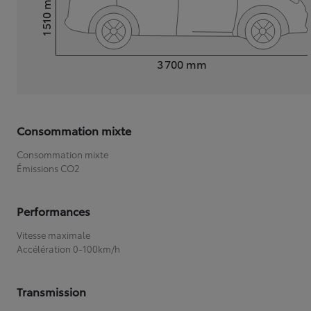
1 510
Hauteur
Longueur
3 700
mm
Consommation mixte
Consommation mixte
Émissions CO2
Performances
Vitesse maximale
Accélération 0-100km/h
Transmission