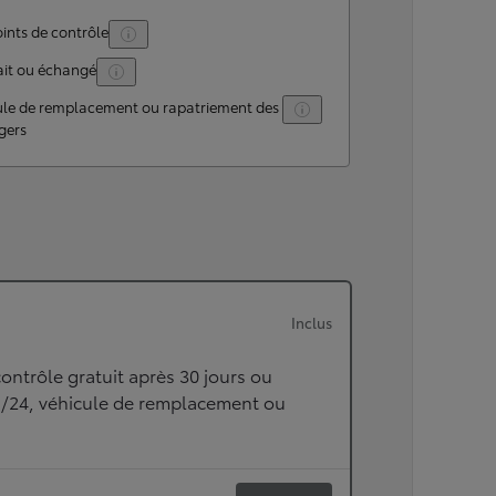
ints de contrôle
ait ou échangé
ule de remplacement ou rapatriement des
gers
Inclus
ontrôle gratuit après 30 jours ou
h/24, véhicule de remplacement ou