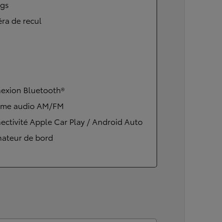
ags
ra de recul
exion Bluetooth®
ème audio AM/FM
ctivité Apple Car Play / Android Auto
nateur de bord