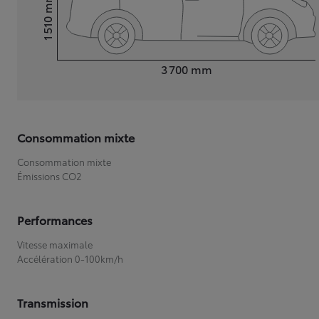
mm
1 510
Hauteur
Longueur
3 700
mm
Consommation mixte
Consommation mixte
Émissions CO2
Performances
Vitesse maximale
Accélération 0-100km/h
Transmission