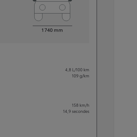
Largeur
1 740
mm
4,8
L/100 km
109
g/km
158
km/h
14,9
secondes