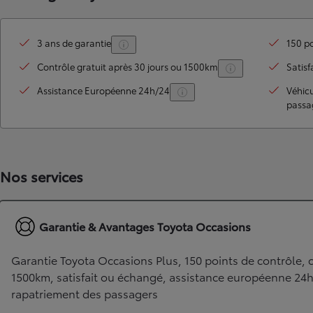
3 ans de garantie
150 po
Contrôle gratuit après 30 jours ou 1500km
Satisf
Assistance Européenne 24h/24
Véhic
passa
TOYOTA C-HR
Nos services
HYBRIDE OU HYBRIDE RECHARGEABLE
Disponible rapidement
Garantie & Avantages Toyota Occasions
Garantie Toyota Occasions Plus, 150 points de contrôle, c
1500km, satisfait ou échangé, assistance européenne 24
rapatriement des passagers