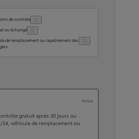
ints de contrôle
ait ou échangé
ule de remplacement ou rapatriement des
gers
Inclus
ontrôle gratuit après 30 jours ou
h/24, véhicule de remplacement ou