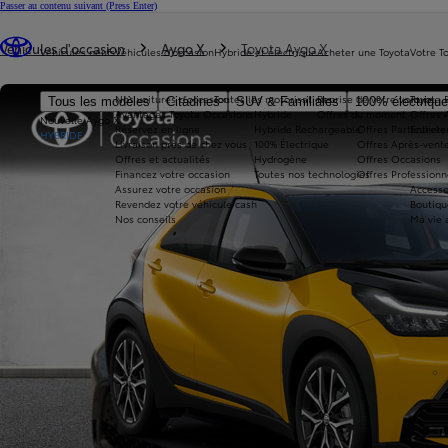
Passer au contenu suivant
(Press Enter)
Vous êtes ici
:
Véhicules d'occasion
Aygo X
Toyota Aygo X
Véhicules neufs
Véhicules d'occasion
Hybride et électrique
Acheter une Toyota
Votre T
Nos voitures d'occasion
Toutes les motorisations
Reprise de votre voiture
Toyota 
Tous les modèles
Citadines
SUV & Familiales
100% électriqu
Avantages Toyota Occasions
Hybride
Offres du moment
Offres 
Nouvelle Aygo X
Réservez en ligne
Hybride Rechargeable
Offres Particuliers
Entrete
HYBRIDE
Livraison près de chez vous
100% Électrique
Offres Après-vente
Offres et actualités
Hydrogène
Offres Occasions
Financez votre occasion
Toutes nos technologies
Offres Professionn
Assurez votre occasion
Accesso
Revendez votre véhicule cash
Boutiqu
Nos conseils
Ma vie 
360°