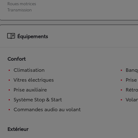
Roues motrices
Transmission
À partir de 19 700 €
Nouvelle Yaris Cross
HYBRIDE
Disponible prochainement
Équipements
Confort
Climatisation
Banqu
Vitres électriques
Prise
Prise auxiliaire
Rétro
Système Stop & Start
Volan
Commandes audio au volant
Extérieur