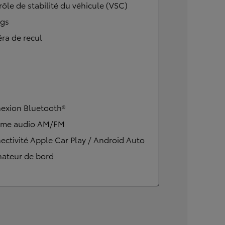
ôle de stabilité du véhicule (VSC)
ags
ra de recul
exion Bluetooth®
ème audio AM/FM
ctivité Apple Car Play / Android Auto
nateur de bord