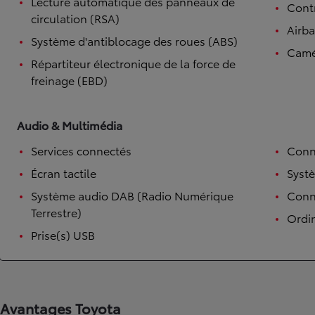
Lecture automatique des panneaux de
Contr
circulation (RSA)
Airb
Système d'antiblocage des roues (ABS)
Camé
Répartiteur électronique de la force de
freinage (EBD)
Audio & Multimédia
Services connectés
Conn
Écran tactile
Syst
Système audio DAB (Radio Numérique
Conne
Terrestre)
Ordi
Prise(s) USB
Avantages Toyota