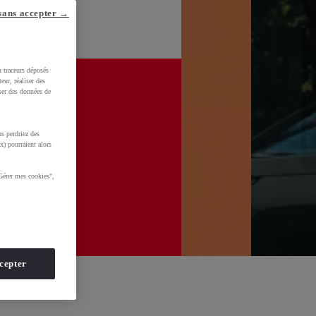
sans accepter →
u traceurs déposés
eur, réaliser des
iser des données de
s perdriez des
x) pourraient alors
Gérer mes cookies",
cepter