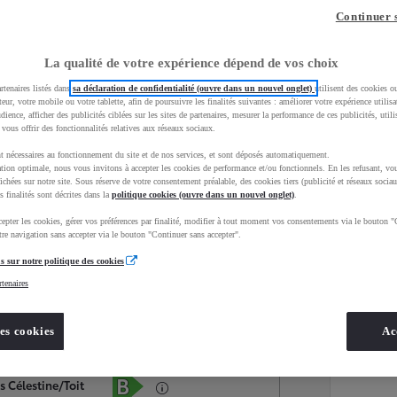
Continuer 
La qualité de votre expérience dépend de vos choix
rtenaires listés dans
sa déclaration de confidentialité (ouvre dans un nouvel onglet)
utilisent des cookies o
teur, votre mobile ou votre tablette, afin de poursuivre les finalités suivantes : améliorer votre expérience utilisat
udience, afficher des publicités ciblées sur les sites de partenaires, mesurer la performance de ces publicités, util
 vous offrir des fonctionnalités relatives aux réseaux sociaux.
t nécessaires au fonctionnement du site et de nos services, et sont déposés automatiquement.
tion optimale, nous vous invitons à accepter les cookies de performance et/ou fonctionnels. En les refusant, vou
ichées sur notre site. Sous réserve de votre consentement préalable, des cookies tiers (publicité et réseaux sociau
s finalités sont décrites dans la
politique cookies (ouvre dans un nouvel onglet)
.
epter les cookies, gérer vos préférences par finalité, modifier à tout moment vos consentements via le bouton "
Services
Concession
re navigation sans accepter via le bouton "Continuer sans accepter".
s sur notre politique des cookies
rtenaires
Energie
oyota Occasions
Essence
es cookies
Ac
Étiquette énergétique
s Célestine/Toit