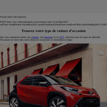
Forced client side injection
POST https://usc-webcomponents.toyota-europe.com/v1/car-filter/fr/fr?
carFilter=used&brand=toyota&uscEnv=production&useGlobalStore=true&sortOrder=published&
Trouvez votre type de voiture d’occasion
Que vous souhaitiez acheter une
citadine
, une
familiale
ou un
SUV
, retrouvez tous les types de véhicules
d’occasion en vente dans notre réseau de concessions et réservables en ligne.