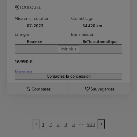
TOULOUSE
Mise en circulation
Kilométrage
07-2023
34 420 km
Energie
Transmission
Essence
Boîte automatique
Voir plus
16 990 €
En savoir plus
Contactez la concession
Comparez
Sauvegardez
...
1
2
3
4
5
930
Previous page
Next page