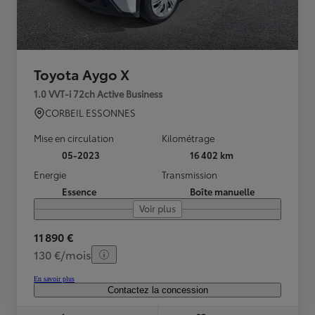
Toyota Aygo X
1.0 VVT-i 72ch Active Business
CORBEIL ESSONNES
Mise en circulation
Kilométrage
05-2023
16 402 km
Energie
Transmission
Essence
Boîte manuelle
Voir plus
11 890 €
130 €/mois
En savoir plus
Contactez la concession