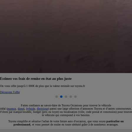
Réservez en ligne votre occasion pour 1€ seulement
Réservez en ligne
Faites confiance au savoir-faire de Toyota Occasions pour trouver le véhicule
idéal (
essence
,
diesel
,
hybride
,
électrique
) parmi une large sélection d’annonces Toyota et d’autres constructeurs.
Filtrez par marque/modèle, budget (prix ou loyer) ou localisation (ville, code postal et concession) pour trouver
le véhicule qui correspond à vos besoins.
Toyota simplifie et sécurise l'achat de votre future auto d'occasion, que vous soyez
particulier ou
professionnel
, et vous permet de rouler en toute sérénité grâce à de nombreux avantages.