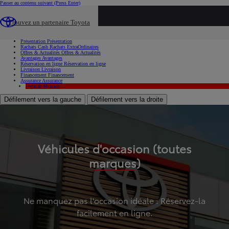
Passer au contenu suivant
(Press Enter)
...
Trouvez un partenaire Toyota
Voiture d'occasion
Présentation
Présentation
Rachats Cash
Rachats ExtraOrdinaires
Offres & Actualités
Offres & Actualités
Avantages
Avantages
Réservation en ligne
Réservation en ligne
Livraison
Livraison
Financement
Financement
Assurance
Assurance
Hybride
Hybride
Défilement vers la gauche
Défilement vers la droite
Véhicules d'occasion (toutes
marques)
Ne manquez pas l'occasion idéale : Réservez-la
facilement en ligne.