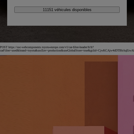
11151 véhicules disponibles
POST https://usc-webcomponents.toyota-europe.com/v1/car-filter-header/fr/fr?
carFilter=used&brand=toyota&uscEnv=production&useGlobalStore=true&gclid=CjwKCAjw4dDT