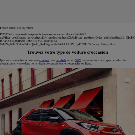
Forced client side injection
POST https://usc-webcomponents.toyota-europe.com/v1/car-filter/fr/fr?
carFilter=used&brand=toyota&uscEnv=production&useGlobalStore=true&sortOrder=published&gclid=C
ldAaScD3sjoqxPv0TBafkGCy-aVDI8UPDjklX-
0hMNvj6Hr03teIhoCskwQAvD_BwE&gbraid=0AAAAADMU_rPROFq2-pYcxqtz257uljGAm
Trouvez votre type de voiture d’occasion
Que vous souhaitiez acheter une
citadine
, une
familiale
ou un
SUV
, retrouvez tous les types de véhicules
d’occasion en vente dans notre réseau de concessions et réservables en ligne.