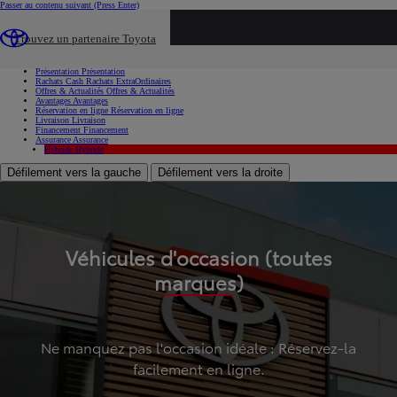
Passer au contenu suivant
(Press Enter)
...
Trouvez un partenaire Toyota
Voiture d'occasion
Présentation
Présentation
Rachats Cash
Rachats ExtraOrdinaires
Offres & Actualités
Offres & Actualités
Avantages
Avantages
Réservation en ligne
Réservation en ligne
Livraison
Livraison
Financement
Financement
Assurance
Assurance
Hybride
Hybride
Défilement vers la gauche
Défilement vers la droite
Véhicules d'occasion (toutes
marques)
Ne manquez pas l'occasion idéale : Réservez-la
facilement en ligne.