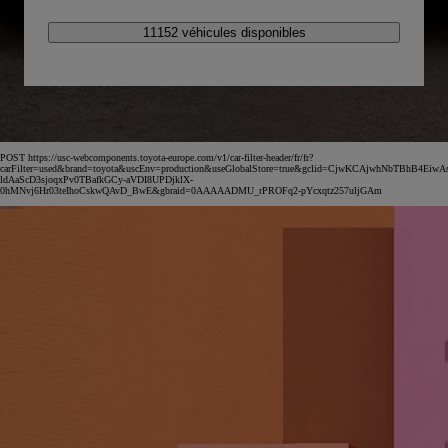
11152 véhicules disponibles
POST https://usc-webcomponents.toyota-europe.com/v1/car-filter-header/fr/fr?
carFilter=used&brand=toyota&uscEnv=production&useGlobalStore=true&gclid=CjwKCAjwhNbTBhB4EiwA
ldAaScD3sjoqxPv0TBafkGCy-aVDI8UPDjklX-
0hMNvj6Hr03teIhoCskwQAvD_BwE&gbraid=0AAAAADMU_rPROFq2-pYcxqtz257uljGAm