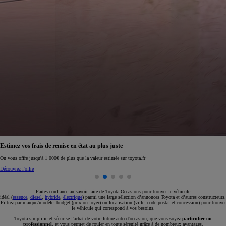
e remise en état au plus juste
Réservez en ligne v
000€ de plus que la valeur estimée sur toyota.fr
Réservez en ligne
Faites confiance au savoir-faire de Toyota Occasions pour trouver le véhicule
idéal (
essence
,
diesel
,
hybride
,
électrique
) parmi une large sélection d’annonces Toyota et d’autres constructeurs.
Filtrez par marque/modèle, budget (prix ou loyer) ou localisation (ville, code postal et concession) pour trouver
le véhicule qui correspond à vos besoins.
Toyota simplifie et sécurise l'achat de votre future auto d'occasion, que vous soyez
particulier ou
professionnel
, et vous permet de rouler en toute sérénité grâce à de nombreux avantages.