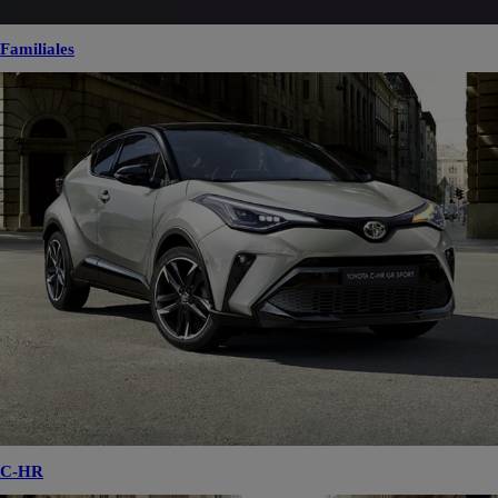
Familiales
C-HR