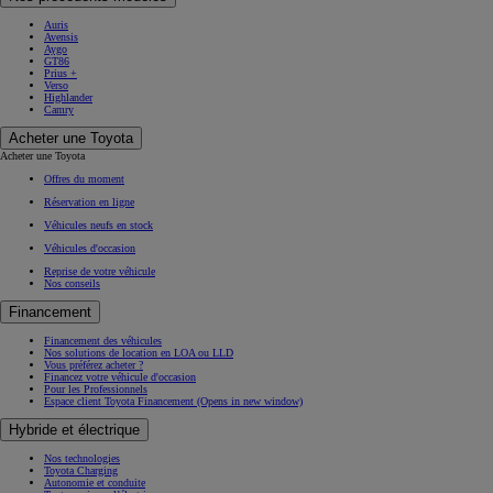
Auris
Avensis
Aygo
GT86
Prius +
Verso
Highlander
Camry
Acheter une Toyota
Acheter une Toyota
Offres du moment
Réservation en ligne
Véhicules neufs en stock
Véhicules d'occasion
Reprise de votre véhicule
Nos conseils
Financement
Financement des véhicules
Nos solutions de location en LOA ou LLD
Vous préférez acheter ?
Financez votre véhicule d'occasion
Pour les Professionnels
Espace client Toyota Financement
(Opens in new window)
Hybride et électrique
Nos technologies
Toyota Charging
Autonomie et conduite