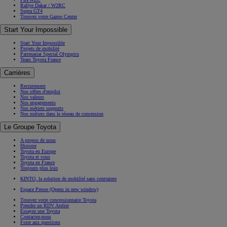
Rallye Dakar / W2RC
Supra GT4
Trouvez votre Gazoo Center
Start Your Impossible
Start Your Impossible
Projets de mobilité
Partenariat Special Olympics
Team Toyota France
Carrières
Recrutement
Nos offres d'emploi
Nos valeurs
Nos engagements
Nos métiers supports
Nos métiers dans le réseau de concession
Le Groupe Toyota
A propos de nous
Histoire
Toyota en Europe
Toyota et vous
Toyota en France
Toujours plus loin
KINTO, la solution de mobilité sans contrainte
Espace Presse
(Opens in new window)
Trouvez votre concessionnaire Toyota
Prendre un RDV Atelier
Essayez une Toyota
Contactez-nous
Foire aux questions