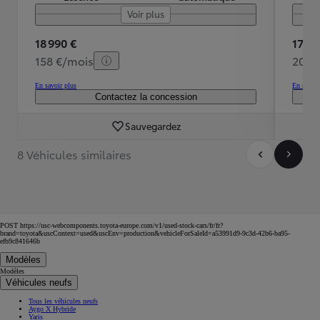
Voir plus
18 990 €
17 99
158 €/mois
208 
En savoir plus
En savoir
Contactez la concession
Sauvegardez
8 Véhicules similaires
POST https://usc-webcomponents.toyota-europe.com/v1/used-stock-cars/fr/fr?
brand=toyota&uscContext=used&uscEnv=production&vehicleForSaleId=a53991d9-9c3d-42b6-ba95-
efb9c841646b
Modèles
Modèles
Véhicules neufs
Tous les véhicules neufs
Aygo X Hybride
Yaris