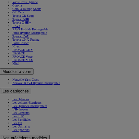
Yaris Cross Hybride
Corolla
Corolla Touring Sports
GR Yaris
Toyota GR Supra
Toyota C-HR
Toyota C-HR+
RAV4
RAV4 Hybride Rechargeable
Prius Hybride Rechargeable
Toyota bZ4X
Toyota bZ4X Touring
Land Cruiser
Hilux
PROACE CITY
PROACE
PROACE Verso
PROACE MAX
Mirai
Modèles à venir
Nouvelle Yaris Cross
Nouveau RAV4 Hybride Rechargeable
Les catégories
Les Hybrides
Les voitures électriques
Les Hybrides Rechargeables
L'Hydrogène
Les Citadines
Les SUV
Les Familiales
Les 4x4
Les Utilitaires
Les Sportives
Nos précédents modèles