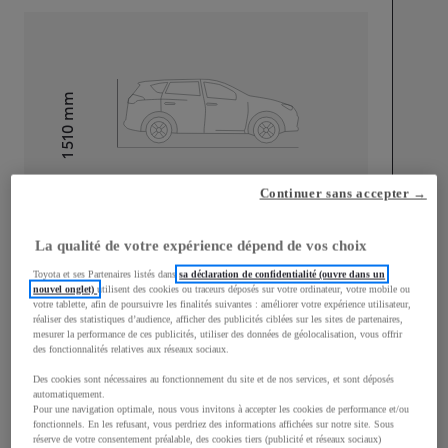
mm
1 510
Hauteur
Longueur
3 700
mm
Continuer sans accepter →
La qualité de votre expérience dépend de vos choix
Toyota et ses Partenaires listés dans
sa déclaration de confidentialité (ouvre dans un
nouvel onglet)
utilisent des cookies ou traceurs déposés sur votre ordinateur, votre mobile ou
votre tablette, afin de poursuivre les finalités suivantes : améliorer votre expérience utilisateur,
réaliser des statistiques d’audience, afficher des publicités ciblées sur les sites de partenaires,
Largeur
1 740
mm
mesurer la performance de ces publicités, utiliser des données de géolocalisation, vous offrir
des fonctionnalités relatives aux réseaux sociaux.
Des cookies sont nécessaires au fonctionnement du site et de nos services, et sont déposés
automatiquement.
Pour une navigation optimale, nous vous invitons à accepter les cookies de performance et/ou
fonctionnels. En les refusant, vous perdriez des informations affichées sur notre site. Sous
Consommation mixte
réserve de votre consentement préalable, des cookies tiers (publicité et réseaux sociaux)