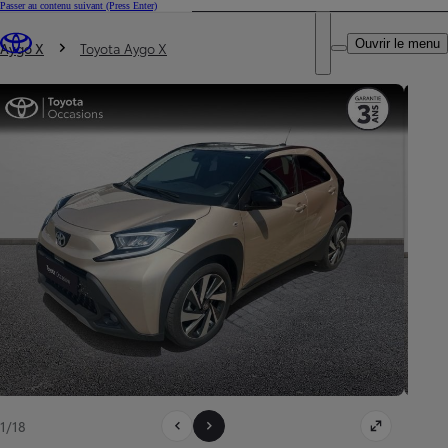
Passer au contenu suivant
(Press Enter)
DEALER NAME
Vous êtes ici
:
Ouvrir le menu
Trouvez un partenaire Toyota
Aygo X
Toyota Aygo X
1/18