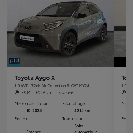
Toyota Aygo X
Toy
1.0 VVT-i 72ch Air Collection S-CVT MY24
1.0 VV
LES MILLES (Aix-en-Provence)
PAR
Mise en circulation
Kilométrage
Mise e
10-2025
4 214 km
Energie
Transmission
Energ
Boîte
Essence
automatique