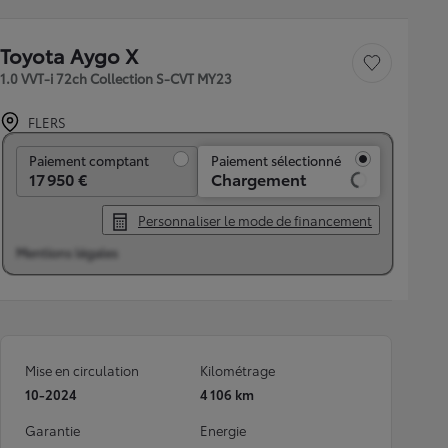
Toyota Aygo X
Sauvegarder le véh
1.0 VVT-i 72ch Collection S-CVT MY23
FLERS
Paiement comptant
Paiement comptant
Paiement sélectionné
17 950 €
Chargement
Personnaliser le mode de financement
Mentions légales
Mise en circulation
Kilométrage
10-2024
4 106 km
Garantie
Energie