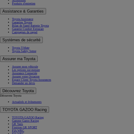
Accessoires
Produits d'entretien
Assistance & Garanties
Toyota Assistance
Garanties Toyota
Bilan de Santé Batterie Toyota
Garantie Confort Extracare
Campagnes de rappel
Systèmes de sécurité
Toyota T-Mate
Toyota Safety Sense
Assurer ma Toyota
Assurer mon véhicule
Les options sur-mesure
Assurance Connectée
Assurer votre Occasion
Espace Client Toyota Assurances
Demander un devis
Découvrez Toyota
Découvrez Toyota
Actualités et évènements
TOYOTA GAZOO Racing
TOYOTA GAZOO Racing
Gamme Gazoo Racing
GR Yaris
Finition GR SPORT
FIA WRC
FIA WEC