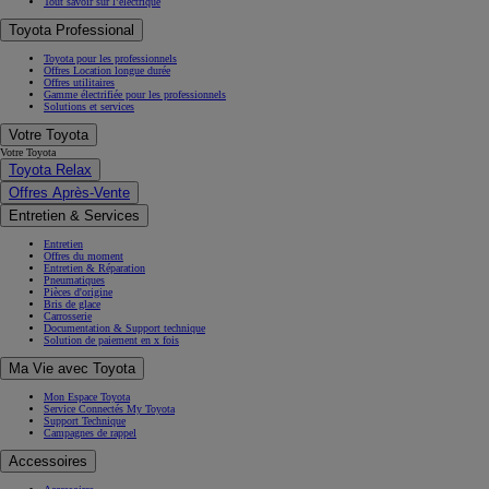
Tout savoir sur l’électrique
Toyota Professional
Toyota pour les professionnels
Offres Location longue durée
Offres utilitaires
Gamme électrifiée pour les professionnels
Solutions et services
Votre Toyota
Votre Toyota
Toyota Relax
Offres Après-Vente
Entretien & Services
Entretien
Offres du moment
Entretien & Réparation
Pneumatiques
Pièces d'origine
Bris de glace
Carrosserie
Documentation & Support technique
Solution de paiement en x fois
Ma Vie avec Toyota
Mon Espace Toyota
Service Connectés My Toyota
Support Technique
Campagnes de rappel
Accessoires