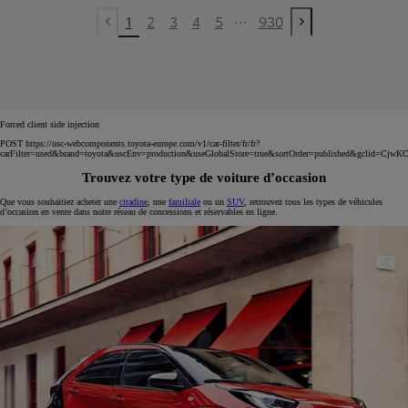
...
1
2
3
4
5
930
Previous page
Next page
Forced client side injection
POST https://usc-webcomponents.toyota-europe.com/v1/car-filter/fr/fr?
carFilter=used&brand=toyota&uscEnv=production&useGlobalStore=true&sortOrder=published&
Trouvez votre type de voiture d’occasion
Que vous souhaitiez acheter une
citadine
, une
familiale
ou un
SUV
, retrouvez tous les types de véhicules
d’occasion en vente dans notre réseau de concessions et réservables en ligne.