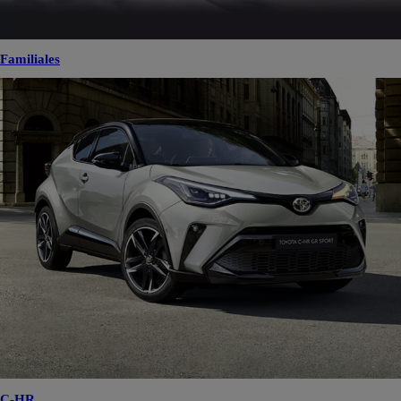
Familiales
C-HR