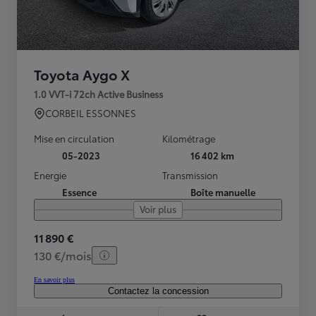
Toyota Aygo X
1.0 VVT-i 72ch Active Business
CORBEIL ESSONNES
Mise en circulation
Kilométrage
05-2023
16 402 km
Energie
Transmission
Essence
Boîte manuelle
Voir plus
11 890 €
130 €/mois
En savoir plus
Contactez la concession