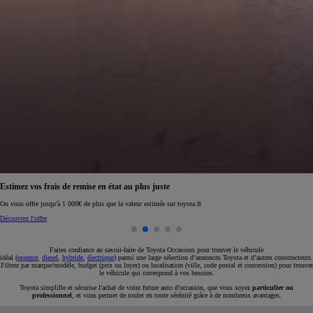
Réservez en ligne votre occasion pour 1€ seulement
Réservez en ligne
Faites confiance au savoir-faire de Toyota Occasions pour trouver le véhicule
idéal (
essence
,
diesel
,
hybride
,
électrique
) parmi une large sélection d’annonces Toyota et d’autres constructeurs.
Filtrez par marque/modèle, budget (prix ou loyer) ou localisation (ville, code postal et concession) pour trouver
le véhicule qui correspond à vos besoins.
Toyota simplifie et sécurise l'achat de votre future auto d'occasion, que vous soyez
particulier ou
professionnel
, et vous permet de rouler en toute sérénité grâce à de nombreux avantages.