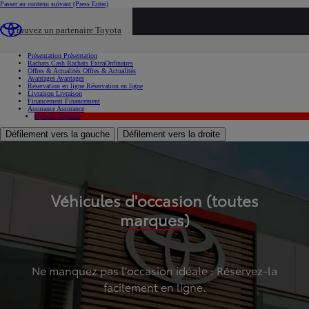
Passer au contenu suivant
(Press Enter)
...
Trouvez un partenaire Toyota
Voiture d'occasion
Présentation
Présentation
Rachats Cash
Rachats ExtraOrdinaires
Offres & Actualités
Offres & Actualités
Avantages
Avantages
Réservation en ligne
Réservation en ligne
Livraison
Livraison
Financement
Financement
Assurance
Assurance
Hybride
Hybride
Défilement vers la gauche
Défilement vers la droite
Véhicules d'occasion (toutes
marques)
Ne manquez pas l'occasion idéale : Réservez-la
facilement en ligne.