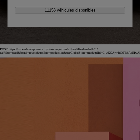
11158 véhicules disponibles
POST https://usc-webcomponents.toyota-europe.com/v1/car-filter-header/fr/fr?
carFilter=used&brand=toyota&uscEnv=production&useGlobalStore=true&gclid=CjwKCAjw4dDT