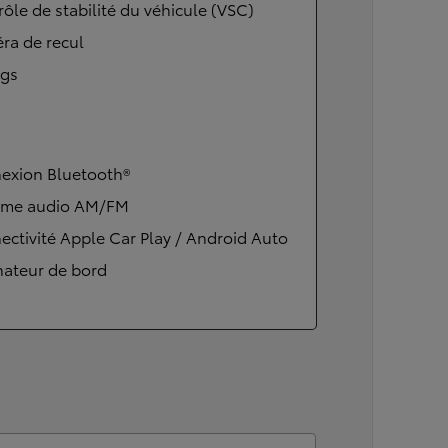
ôle de stabilité du véhicule (VSC)
ra de recul
ags
exion Bluetooth®
ème audio AM/FM
ctivité Apple Car Play / Android Auto
nateur de bord