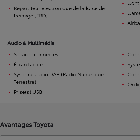
Contr
Répartiteur électronique de la force de
Camé
freinage (EBD)
Airb
Audio & Multimédia
Services connectés
Conn
Écran tactile
Syst
Système audio DAB (Radio Numérique
Conne
Terrestre)
Ordi
Prise(s) USB
Avantages Toyota