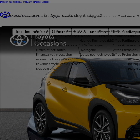
Passer au contenu suivant
(Press Enter)
Vous êtes ici
:
Véhicules d'occasion
Aygo X
Toyota Aygo X
Véhicules neufs
Véhicules d'occasion
Hybride et électrique
Acheter une Toyota
Votre T
Nos voitures d'occasion
Toutes les motorisations
Reprise de votre voiture
Toyota 
Tous les modèles
Citadines
SUV & Familiales
100% électriqu
Avantages Toyota Occasions
Hybride
Offres du moment
Offres 
Nouvelle Aygo X
Réservez en ligne
Hybride Rechargeable
Offres Particuliers
Entrete
HYBRIDE
Livraison près de chez vous
100% Électrique
Offres Après-vente
Offres et actualités
Hydrogène
Offres Occasions
Financez votre occasion
Toutes nos technologies
Offres Professionn
Assurez votre occasion
Accesso
Revendez votre véhicule cash
Boutiqu
Nos conseils
Ma vie 