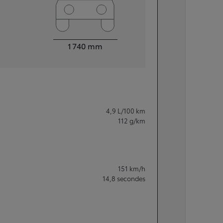
Largeur
1 740
mm
4,9
L/100 km
112
g/km
151
km/h
14,8
secondes