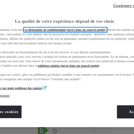
Continuer 
La qualité de votre expérience dépend de vos choix
rtenaires listés dans
sa déclaration de confidentialité (ouvre dans un nouvel onglet)
utilisent des cookies o
teur, votre mobile ou votre tablette, afin de poursuivre les finalités suivantes : améliorer votre expérience utilisat
udience, afficher des publicités ciblées sur les sites de partenaires, mesurer la performance de ces publicités, util
 vous offrir des fonctionnalités relatives aux réseaux sociaux.
t nécessaires au fonctionnement du site et de nos services, et sont déposés automatiquement.
tion optimale, nous vous invitons à accepter les cookies de performance et/ou fonctionnels. En les refusant, vou
ichées sur notre site. Sous réserve de votre consentement préalable, des cookies tiers (publicité et réseaux sociau
s finalités sont décrites dans la
politique cookies (ouvre dans un nouvel onglet)
.
epter les cookies, gérer vos préférences par finalité, modifier à tout moment vos consentements via le bouton "
Services
Concession
re navigation sans accepter via le bouton "Continuer sans accepter".
s sur notre politique des cookies
rtenaires
Energie
oyota Occasions
Essence
es cookies
Ac
Étiquette énergétique