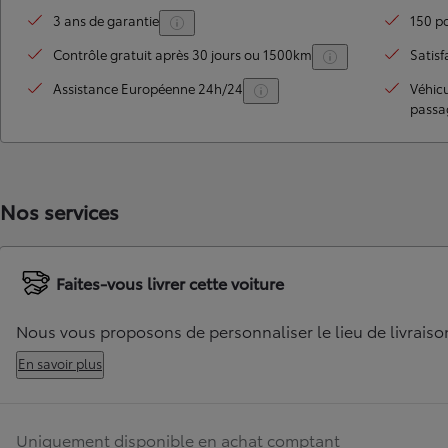
3 ans de garantie
150 po
Contrôle gratuit après 30 jours ou 1500km
Satisf
Assistance Européenne 24h/24
Véhic
passa
Nos services
TOYOTA C-HR
HYBRIDE OU HYBRIDE RECHARGEABLE
Disponible rapidement
Faites-vous livrer cette voiture
Nous vous proposons de personnaliser le lieu de livraiso
En savoir plus
Uniquement disponible en achat comptant