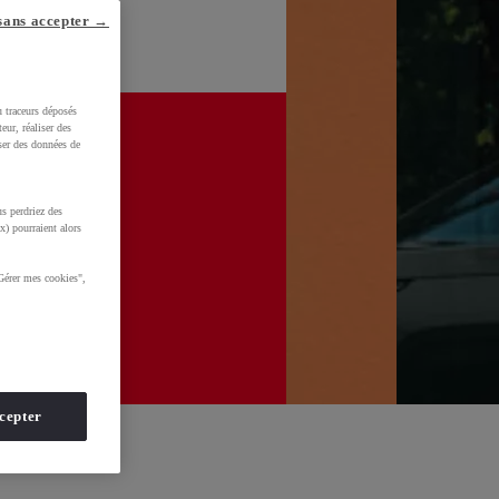
sans accepter →
u traceurs déposés
eur, réaliser des
iser des données de
s perdriez des
x) pourraient alors
Gérer mes cookies",
cepter