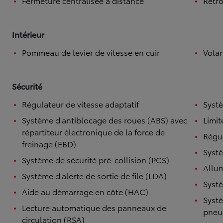
Fermeture centralisée à distance
Rétro
Intérieur
Pommeau de levier de vitesse en cuir
Volan
Sécurité
Régulateur de vitesse adaptatif
Systè
Système d'antiblocage des roues (ABS) avec
Limit
répartiteur électronique de la force de
Régul
freinage (EBD)
Systè
Système de sécurité pré-collision (PCS)
Allu
Système d'alerte de sortie de file (LDA)
Systè
Aide au démarrage en côte (HAC)
Systè
Lecture automatique des panneaux de
pneu
circulation (RSA)