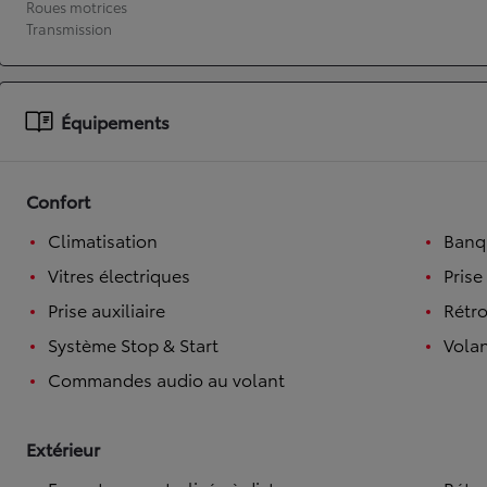
Roues motrices
Transmission
À partir de 19 700 €
Nouvelle Yaris Cross
HYBRIDE
Disponible prochainement
Équipements
Confort
Climatisation
Banqu
Vitres électriques
Prise
Prise auxiliaire
Rétro
Système Stop & Start
Volan
Commandes audio au volant
Extérieur