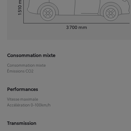
1 510
Hauteur
Longueur
3 700
mm
Consommation mixte
Consommation mixte
Émissions CO2
Performances
Vitesse maximale
Accélération 0-100km/h
Transmission