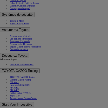
Garanties Toyota
Bilan de Santé Batterie Toyota
Garantie Confort Extracare
Campagnes de rappel
Systèmes de sécurité
Toyota T-Mate
Toyota Safety Sense
Assurer ma Toyota
Assurer mon véhicule
Les options sur-mesure
Assurance Connectée
Assurer votre Occasion
Espace Client Toyota Assurances
Demander un devis
Découvrez Toyota
Découvrez Toyota
Actualités et évènements
TOYOTA GAZOO Racing
TOYOTA GAZOO Racing
Gamme Gazoo Racing
GR Yaris
Finition GR SPORT
FIA WRC
FIA WEC
Rallye Dakar / W2RC
Supra GT4
Trouvez votre Gazoo Center
Start Your Impossible