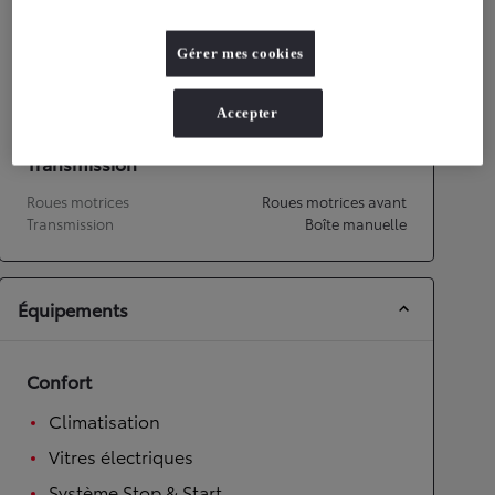
Performances
Gérer mes cookies
Vitesse maximale
158
km/h
Accélération 0-100km/h
14,9
secondes
Accepter
Transmission
Roues motrices
Roues motrices avant
Transmission
Boîte manuelle
Équipements
Confort
Climatisation
Vitres électriques
Système Stop & Start