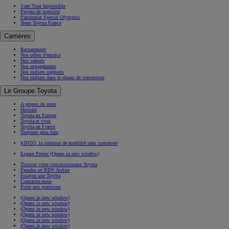
Start Your Impossible
Projets de mobilité
Partenariat Special Olympics
Team Toyota France
Carrières
Recrutement
Nos offres d'emploi
Nos valeurs
Nos engagements
Nos métiers supports
Nos métiers dans le réseau de concession
Le Groupe Toyota
A propos de nous
Histoire
Toyota en Europe
Toyota et vous
Toyota en France
Toujours plus loin
KINTO, la solution de mobilité sans contrainte
Espace Presse
(Opens in new window)
Trouvez votre concessionnaire Toyota
Prendre un RDV Atelier
Essayez une Toyota
Contactez-nous
Foire aux questions
(Opens in new window)
(Opens in new window)
(Opens in new window)
(Opens in new window)
(Opens in new window)
(Opens in new window)