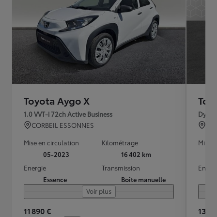
Toyota Aygo X
Toy
1.0 VVT-i 72ch Active Business
Dynam
CORBEIL ESSONNES
TO
Mise en circulation
Kilométrage
Mise e
05-2023
16 402 km
Energie
Transmission
Energ
Essence
Boîte manuelle
Voir plus
11 890 €
13 39