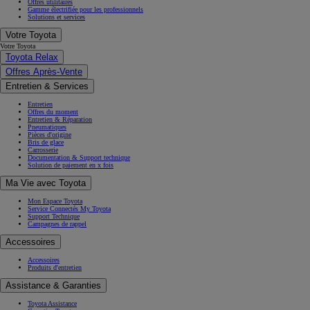
Offres utilitaires
Gamme électrifiée pour les professionnels
Solutions et services
Votre Toyota
Votre Toyota
Toyota Relax
Offres Après-Vente
Entretien & Services
Entretien
Offres du moment
Entretien & Réparation
Pneumatiques
Pièces d'origine
Bris de glace
Carrosserie
Documentation & Support technique
Solution de paiement en x fois
Ma Vie avec Toyota
Mon Espace Toyota
Service Connectés My Toyota
Support Technique
Campagnes de rappel
Accessoires
Accessoires
Produits d'entretien
Assistance & Garanties
Toyota Assistance