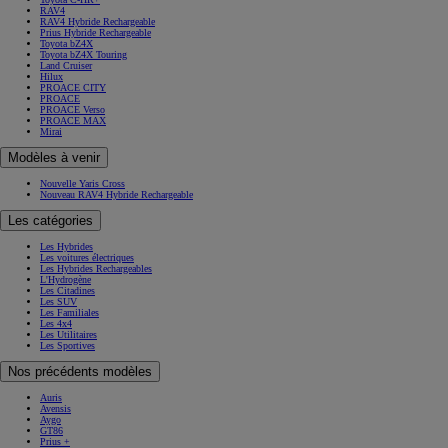
RAV4
RAV4 Hybride Rechargeable
Prius Hybride Rechargeable
Toyota bZ4X
Toyota bZ4X Touring
Land Cruiser
Hilux
PROACE CITY
PROACE
PROACE Verso
PROACE MAX
Mirai
Modèles à venir
Nouvelle Yaris Cross
Nouveau RAV4 Hybride Rechargeable
Les catégories
Les Hybrides
Les voitures électriques
Les Hybrides Rechargeables
L'Hydrogène
Les Citadines
Les SUV
Les Familiales
Les 4x4
Les Utilitaires
Les Sportives
Nos précédents modèles
Auris
Avensis
Aygo
GT86
Prius +