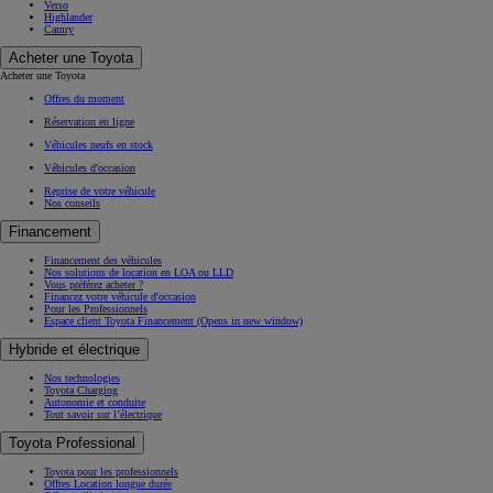
Verso
Highlander
Camry
Acheter une Toyota
Acheter une Toyota
Offres du moment
Réservation en ligne
Véhicules neufs en stock
Véhicules d'occasion
Reprise de votre véhicule
Nos conseils
Financement
Financement des véhicules
Nos solutions de location en LOA ou LLD
Vous préférez acheter ?
Financez votre véhicule d'occasion
Pour les Professionnels
Espace client Toyota Financement
(Opens in new window)
Hybride et électrique
Nos technologies
Toyota Charging
Autonomie et conduite
Tout savoir sur l’électrique
Toyota Professional
Toyota pour les professionnels
Offres Location longue durée