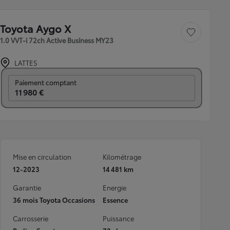
Toyota Aygo X
Sauvegarder le véh
1.0 VVT-i 72ch Active Business MY23
LATTES
Prix mensuel
Paiement comptant
11 980 €
Mise en circulation
Kilométrage
12-2023
14 481 km
Garantie
Energie
36 mois Toyota Occasions
Essence
Carrosserie
Puissance