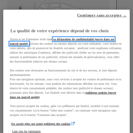
mm
Continuer sans accepter →
1 510
Hauteur
La qualité de votre expérience dépend de vos choix
Longueur
3 700
mm
Toyota et ses Partenaires listés dans
sa déclaration de confidentialité (ouvre dans un
nouvel onglet)
utilisent des cookies ou traceurs déposés sur votre ordinateur, votre mobile ou
votre tablette, afin de poursuivre les finalités suivantes : améliorer votre expérience utilisateur,
réaliser des statistiques d’audience, afficher des publicités ciblées sur les sites de partenaires,
mesurer la performance de ces publicités, utiliser des données de géolocalisation, vous offrir
des fonctionnalités relatives aux réseaux sociaux.
Des cookies sont nécessaires au fonctionnement du site et de nos services, et sont déposés
automatiquement.
Largeur
1 740
mm
Pour une navigation optimale, nous vous invitons à accepter les cookies de performance et/ou
fonctionnels. En les refusant, vous perdriez des informations affichées sur notre site. Sous
réserve de votre consentement préalable, des cookies tiers (publicité et réseaux sociaux)
pourraient alors être déposés. Les finalités sont décrites dans la
politique cookies (ouvre
dans un nouvel onglet)
.
Vous pouvez accepter les cookies, gérer vos préférences par finalité, modifier à tout moment
Consommation mixte
vos consentements via le bouton "Gérer mes cookies", ou continuer votre navigation sans
accepter via le bouton "Continuer sans accepter".
Consommation mixte
4,8
L/100 km
Émissions CO2
108
g/km
En savoir plus sur notre politique des cookies
Lien vers les partenaires