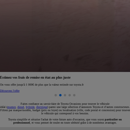
Réservez en ligne votre occasion pour 1€ seulement
Réservez en ligne
Faites confiance au savoir-faire de Toyota Occasions pour trouver le véhicule
idéal (
essence
,
diesel
,
hybride
,
électrique
) parmi une large sélection d’annonces Toyota et d’autres constructeurs.
Filtrez par marque/modèle, budget (prix ou loyer) ou localisation (ville, code postal et concession) pour trouver
le véhicule qui correspond à vos besoins.
Toyota simplifie et sécurise l'achat de votre future auto d'occasion, que vous soyez
particulier ou
professionnel
, et vous permet de rouler en toute sérénité grâce à de nombreux avantages.