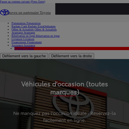
Passer au contenu suivant
(Press Enter)
...
Trouvez un partenaire Toyota
Voiture d'occasion
Présentation
Présentation
Rachats Cash
Rachats ExtraOrdinaires
Offres & Actualités
Offres & Actualités
Avantages
Avantages
Réservation en ligne
Réservation en ligne
Livraison
Livraison
Financement
Financement
Assurance
Assurance
Hybride
Hybride
Défilement vers la gauche
Défilement vers la droite
Véhicules d'occasion (toutes
marques)
Ne manquez pas l'occasion idéale : Réservez-la
facilement en ligne.