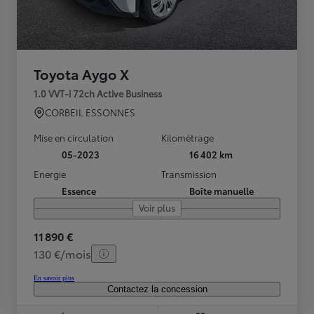
Toyota Aygo X
1.0 VVT-i 72ch Active Business
CORBEIL ESSONNES
Mise en circulation
Kilométrage
05-2023
16 402 km
Energie
Transmission
Essence
Boîte manuelle
Voir plus
11 890 €
130 €/mois
En savoir plus
Contactez la concession