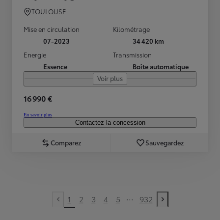
TOULOUSE
Mise en circulation
Kilométrage
07-2023
34 420 km
Energie
Transmission
Essence
Boîte automatique
Voir plus
16 990 €
En savoir plus
Contactez la concession
Comparez
Sauvegardez
...
1
2
3
4
5
932
Previous page
Next page