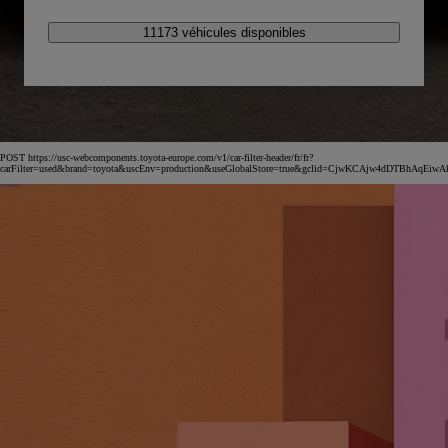
11173 véhicules disponibles
POST https://usc-webcomponents.toyota-europe.com/v1/car-filter-header/fr/fr?
carFilter=used&brand=toyota&uscEnv=production&useGlobalStore=true&gclid=CjwKCAjw4dDT