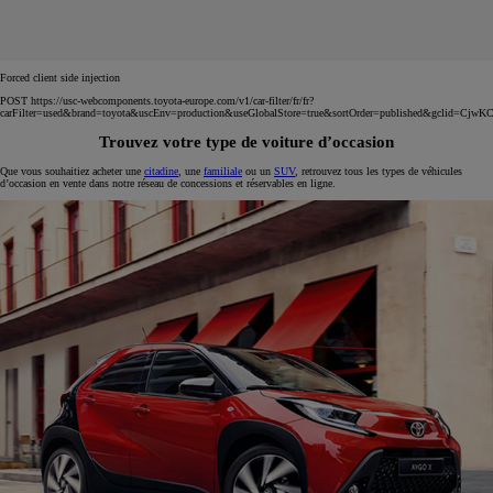
Forced client side injection
POST https://usc-webcomponents.toyota-europe.com/v1/car-filter/fr/fr?
carFilter=used&brand=toyota&uscEnv=production&useGlobalStore=true&sortOrder=published
Trouvez votre type de voiture d’occasion
Que vous souhaitiez acheter une
citadine
, une
familiale
ou un
SUV
, retrouvez tous les types de véhicules
d’occasion en vente dans notre réseau de concessions et réservables en ligne.