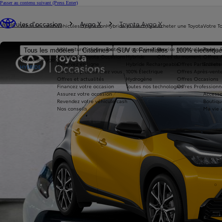
Passer au contenu suivant
(Press Enter)
Vous êtes ici
:
Véhicules d'occasion
Aygo X
Toyota Aygo X
Véhicules neufs
Véhicules d'occasion
Hybride et électrique
Acheter une Toyota
Votre T
Nos voitures d'occasion
Toutes les motorisations
Reprise de votre voiture
Toyota 
Tous les modèles
Citadines
SUV & Familiales
100% électriqu
Avantages Toyota Occasions
Hybride
Offres du moment
Offres 
Nouvelle Aygo X
Réservez en ligne
Hybride Rechargeable
Offres Particuliers
Entrete
HYBRIDE
Livraison près de chez vous
100% Électrique
Offres Après-vente
Offres et actualités
Hydrogène
Offres Occasions
Financez votre occasion
Toutes nos technologies
Offres Professionn
Assurez votre occasion
Accesso
Revendez votre véhicule cash
Boutiqu
Nos conseils
Ma vie 