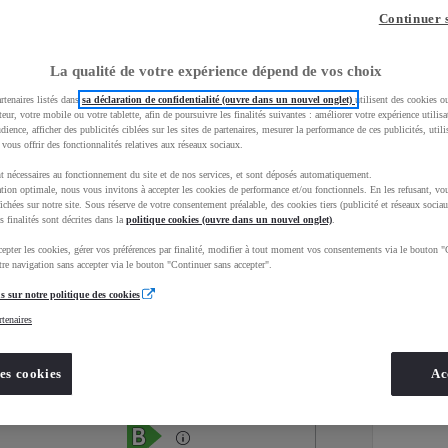
Continuer 
La qualité de votre expérience dépend de vos choix
rtenaires listés dans
sa déclaration de confidentialité (ouvre dans un nouvel onglet)
utilisent des cookies o
teur, votre mobile ou votre tablette, afin de poursuivre les finalités suivantes : améliorer votre expérience utilisat
udience, afficher des publicités ciblées sur les sites de partenaires, mesurer la performance de ces publicités, util
 vous offrir des fonctionnalités relatives aux réseaux sociaux.
t nécessaires au fonctionnement du site et de nos services, et sont déposés automatiquement.
tion optimale, nous vous invitons à accepter les cookies de performance et/ou fonctionnels. En les refusant, vou
ichées sur notre site. Sous réserve de votre consentement préalable, des cookies tiers (publicité et réseaux sociau
s finalités sont décrites dans la
politique cookies (ouvre dans un nouvel onglet)
.
epter les cookies, gérer vos préférences par finalité, modifier à tout moment vos consentements via le bouton "
Services
Concession
re navigation sans accepter via le bouton "Continuer sans accepter".
s sur notre politique des cookies
rtenaires
Energie
oyota Occasions
Essence
es cookies
Ac
Étiquette énergétique