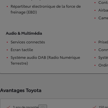
Contr
Répartiteur électronique de la force de
Airb
freinage (EBD)
Camé
Audio & Multimédia
Services connectés
Prise
Écran tactile
Conn
Système audio DAB (Radio Numérique
Syst
Terrestre)
Ordi
Avantages Toyota
3 ans de garantie
150 po