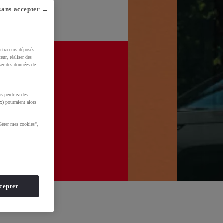
sans accepter →
u traceurs déposés
eur, réaliser des
iser des données de
s perdriez des
x) pourraient alors
Gérer mes cookies",
cepter