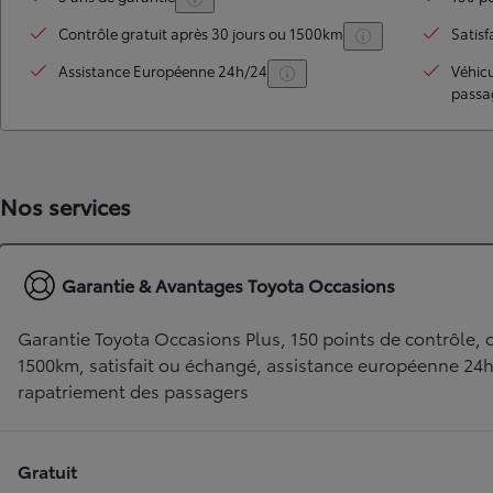
Contrôle gratuit après 30 jours ou 1500km
Satisf
Assistance Européenne 24h/24
Véhic
passa
Nos services
TOYOTA C-HR
Garantie & Avantages Toyota Occasions
HYBRIDE OU HYBRIDE RECHARGEABLE
Disponible rapidement
Garantie Toyota Occasions Plus, 150 points de contrôle, c
1500km, satisfait ou échangé, assistance européenne 24
rapatriement des passagers
Gratuit