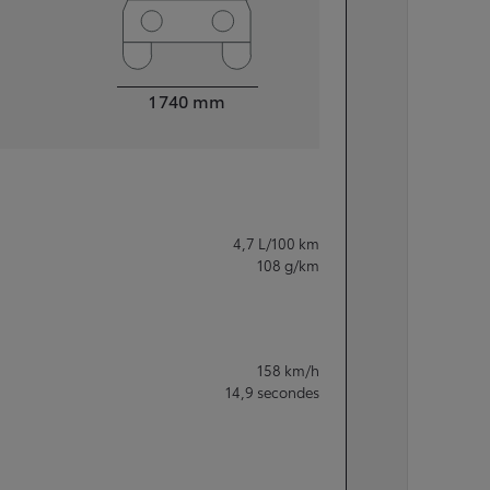
Largeur
1 740
mm
4,7
L/100 km
108
g/km
158
km/h
14,9
secondes