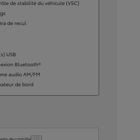
ôle de stabilité du véhicule (VSC)
ags
ra de recul
(s) USB
exion Bluetooth®
ème audio AM/FM
nateur de bord
ints de contrôle