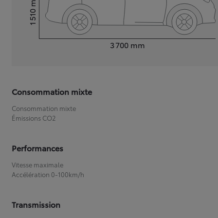
1 510
Hauteur
Longueur
3 700
mm
Consommation mixte
Consommation mixte
Émissions CO2
Performances
Vitesse maximale
Accélération 0-100km/h
Transmission