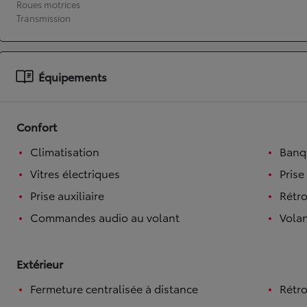
Roues motrices
Transmission
À partir de 19 700 €
Nouvelle Yaris Cross
HYBRIDE
Disponible prochainement
Équipements
Confort
Climatisation
Banqu
Vitres électriques
Prise
Prise auxiliaire
Rétro
Commandes audio au volant
Volan
Extérieur
Fermeture centralisée à distance
Rétro